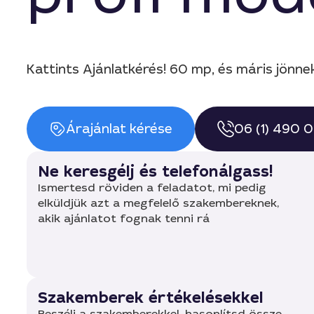
Kattints Ajánlatkérés! 60 mp, és máris jönnek
Árajánlat kérése
06 (1) 490 
Ne keresgélj és telefonálgass!
Ismertesd röviden a feladatot, mi pedig
elküldjük azt a megfelelő szakembereknek,
akik ajánlatot fognak tenni rá
Szakemberek értékelésekkel
Beszélj a szakemberekkel, hasonlítsd össze