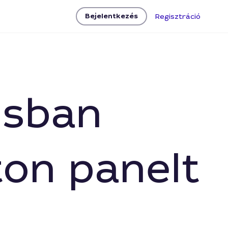
Bejelentkezés
Regisztráció
osban
ton panelt