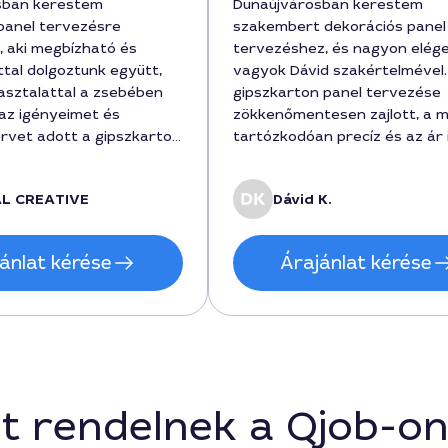
sban kerestem
Dunaújvárosban kerestem
panel tervezésre
szakembert dekorációs panel
 aki megbízható és
tervezéshez, és nagyon elég
nttal dolgoztunk együtt,
vagyok Dávid szakértelmével.
pasztalattal a zsebében
gipszkarton panel tervezése
az igényeimet és
zökkenőmentesen zajlott, a 
ervet adott a gipszkarton
tartózkodóan precíz és az ár i
erre. A munka során
volt. A projekt alatt pontosan
ecslést és korrekt
érkezett, és a végeredmény 
AL CREATIVE
Dávid K.
 kaptam, végül a
tervek szerint sikerült a meg
a tervezett
határidőre. A dekorációs pane
ten belül maradt és az
stílusát sokkal jobban be tudt
ánlat kérése
Árajánlat kérése
fogástalan lett. Ajánlom
illeszteni a hely színéhez, kö
, aki Dunaújvárosban
akembert a dekorációs
projektet 2 nap alatt
 gyakorlatba.
t rendelnek a Qjob-o