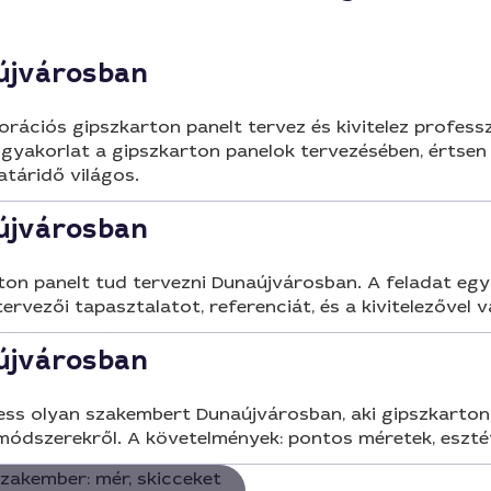
újvárosban
ációs gipszkarton panelt tervez és kivitelez professz
gyakorlat a gipszkarton panelok tervezésében, értsen
atáridő világos.
újvárosban
ton panelt tud tervezni Dunaújvárosban. A feladat egys
 tervezői tapasztalatot, referenciát, és a kivitelezővel
újvárosban
ess olyan szakembert Dunaújvárosban, aki gipszkartonb
módszerekről. A követelmények: pontos méretek, esztétik