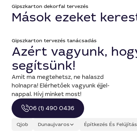
Gipszkarton dekorfal tervezés
Mások ezeket keres
Gipszkarton tervezés tanácsadás
Azért vagyunk, hog
segítsünk!
Amit ma megtehetsz, ne halaszd
holnapra! Elérhetőek vagyunk éjjel-
nappal. Hívj minket most!
06 (1) 490 0436
Qjob
Dunaujvaros
Építkezés És Felújít