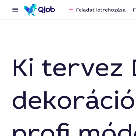
Feladat létrehozása
F
Ki tervez
dekoráció
profi mód