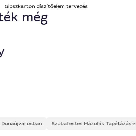
Gipszkarton díszítőelem tervezés
ték még
y
ás Dunaújvárosban
Szobafestés Mázolás Tapétázás