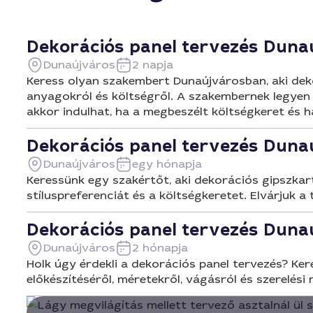
Dekorációs panel tervezés Duna
Dunaújváros
2 napja
Keress olyan szakembert Dunaújvárosban, aki dekor
anyagokról és költségről. A szakembernek legyen 
akkor indulhat, ha a megbeszélt költségkeret és h
Dekorációs panel tervezés Duna
Dunaújváros
egy hónapja
Keressünk egy szakértőt, aki dekorációs gipszkar
stíluspreferenciát és a költségkeretet. Elvárjuk a
Dekorációs panel tervezés Duna
Dunaújváros
2 hónapja
Holk úgy érdekli a dekorációs panel tervezés? Ker
előkészítéséről, méretekről, vágásról és szerelési 