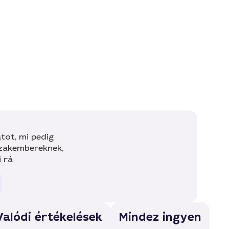
tot, mi pedig
szakembereknek,
i rá
Valódi értékelések
Mindez ingyen