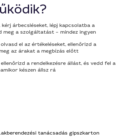
űködik?
 kérj árbecsléseket, lépj kapcsolatba a
d meg a szolgáltatást – mindez ingyen
olvasd el az értékeléseket, ellenőrizd a
 meg az árakat a megbízás előtt
 ellenőrizd a rendelkezésre állást, és vedd fel a
amikor készen állsz rá
Lakberendezési tanácsadás gipszkarton