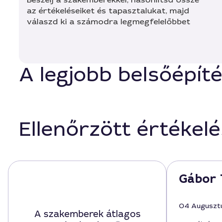
az értékeléseiket és tapasztalukat, majd
válaszd ki a számodra legmegfelelőbbet
A legjobb belsőépít
Ellenőrzött értékel
Gábor 
04 Auguszt
A szakemberek átlagos