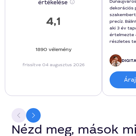
Dunaújváro
értékelése
dekorációs 
szakembert,
4,1
precíz. Báli
aki 3 év ta
értelmezte 
részletes t
panelrendsz
1890 vélemény
pontos időb
DIGIT
árajánlatot
frissítve 04 augusztus 2026
kivitelezés 
költségkere
Áraj
eredmény ki
mindenkinek
keres jó sz
panelhez, a 
átültettük a
Nézd meg, mások mi