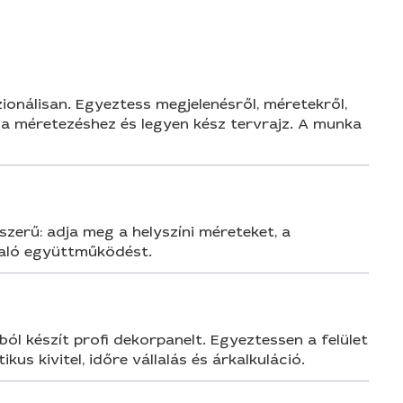
ionálisan. Egyeztess megjelenésről, méretekről,
 a méretezéshez és legyen kész tervrajz. A munka
zerű: adja meg a helyszíni méreteket, a
 való együttműködést.
ól készít profi dekorpanelt. Egyeztessen a felület
us kivitel, időre vállalás és árkalkuláció.