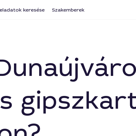
eladatok keresése
Szakemberek
 Dunaújvár
s gipszkar
on?