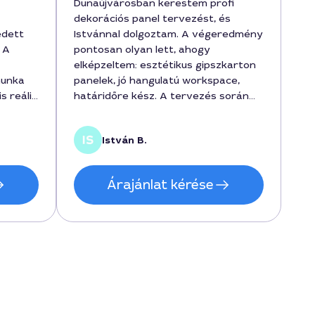
Dunaújvárosban kerestem profi
dekorációs panel tervezést, és
edett
Istvánnal dolgoztam. A végeredmény
 A
pontosan olyan lett, ahogy
elképzeltem: esztétikus gipszkarton
munka
panelek, jó hangulatú workspace,
s reális
határidőre kész. A tervezés során
részletesen átbeszéltük az
a
anyagokat és a költségeket, végig a
István B.
adott
Dekorációs panel tervezés
l
igényekhez igazodva. A munka kb. 3
uk
napig tartott, és a teljes ár 210000
Árajánlat kérése
szönöm!
Ft volt, ami reálisnak érződött a
minőséghez képest. Biztos vagyok
benne, hogy legközelebb is őt hívom
Dunaújvárosban, ha stílusos beltéri
megoldásra van szükség.
n