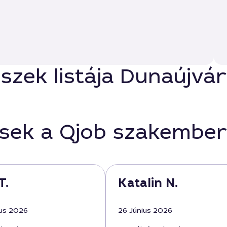
észek listája Dunaújvá
ések a Qjob szakember
T.
Katalin N.
us 2026
26 Június 2026