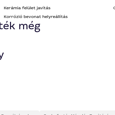
Kerámia felület javítás
Korrózió bevonat helyreállítás
ték még
y