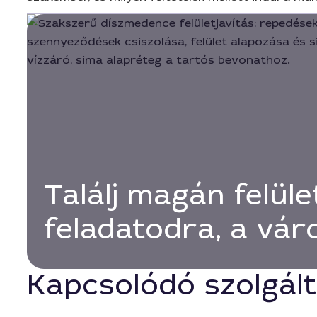
Találj magán felüle
feladatodra, a vá
Kapcsolódó szolgál