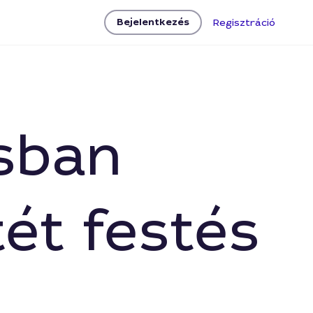
Bejelentkezés
Regisztráció
osban
ét festés