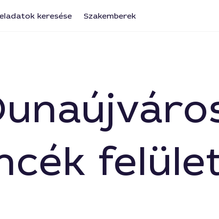
eladatok keresése
Szakemberek
a Dunaújvár
cék felület