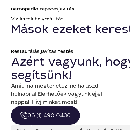
Betonpadló repedésjavítás
Víz károk helyreállítás
Mások ezeket keres
Restaurálás javítás festés
Azért vagyunk, hog
segítsünk!
Amit ma megtehetsz, ne halaszd
holnapra! Elérhetőek vagyunk éjjel-
nappal. Hívj minket most!
06 (1) 490 0436