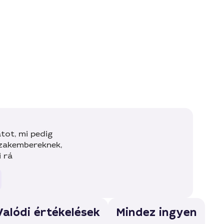
tot, mi pedig
szakembereknek,
i rá
Valódi értékelések
Mindez ingyen