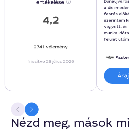
Dunaújváro
értékelése
a díszmeden
festés előké
4,2
szerintem k
végzett, é
munka időta
felület utóm
során a fest
2741 vélemény
alaposan lek
Faste
végösszeg p
frissítve 26 július 2026
kereten belü
eligazodni a
Áraj
ár 150000 fo
Nézd meg, mások mi