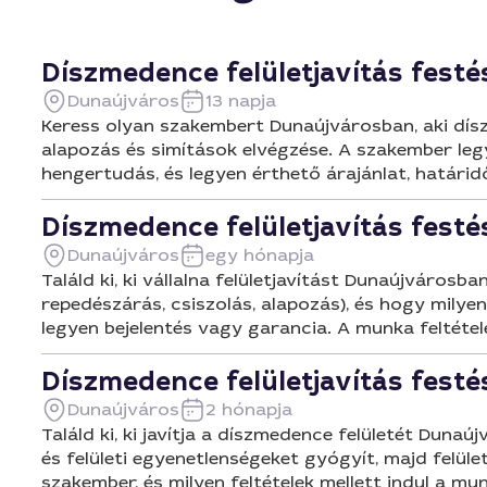
Díszmedence felületjavítás festés
Dunaújváros
13 napja
Keress olyan szakembert Dunaújvárosban, aki díszme
alapozás és simítások elvégzése. A szakember legy
hengertudás, és legyen érthető árajánlat, határi
Díszmedence felületjavítás festés
Dunaújváros
egy hónapja
Találd ki, ki vállalna felületjavítást Dunaújvárosb
repedészárás, csiszolás, alapozás), és hogy milye
legyen bejelentés vagy garancia. A munka feltétele
Díszmedence felületjavítás festés
Dunaújváros
2 hónapja
Találd ki, ki javítja a díszmedence felületét Dunaú
és felületi egyenetlenségeket gyógyít, majd felül
szakember, és milyen feltételek mellett indul a mu