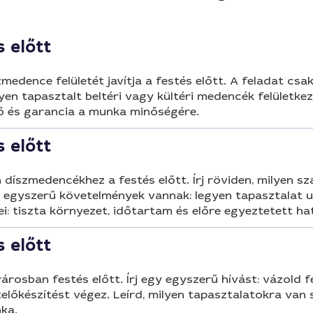
 előtt
dence felületét javítja a festés előtt. A feladat csak 
en tapasztalt beltéri vagy kültéri medencék felületkez
dő és garancia a munka minőségére.
 előtt
an díszmedencékhez a festés előtt. Írj röviden, milyen s
n egyszerű követelmények vannak: legyen tapasztalat us
i: tiszta környezet, időtartam és előre egyeztetett ha
 előtt
jvárosban festés előtt. Írj egy egyszerű hívást: vázold 
etelőkészítést végez. Leírd, milyen tapasztalatokra va
nka.