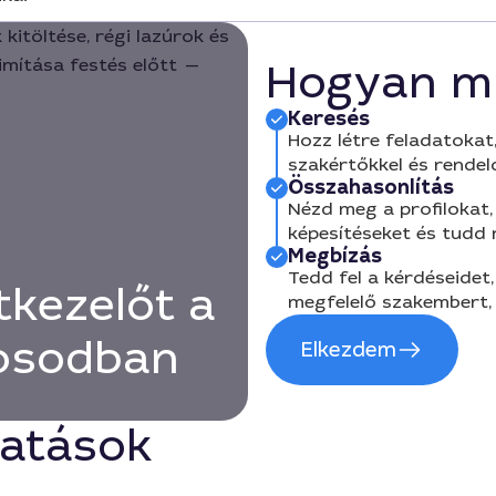
Hogyan m
Keresés
Hozz létre feladatokat,
szakértőkkel és rendel
Összahasonlítás
Nézd meg a profilokat, 
képesítéseket és tudd
Megbízás
Tedd fel a kérdéseidet,
tkezelőt a
megfelelő szakembert, 
rosodban
Elkezdem
tatások