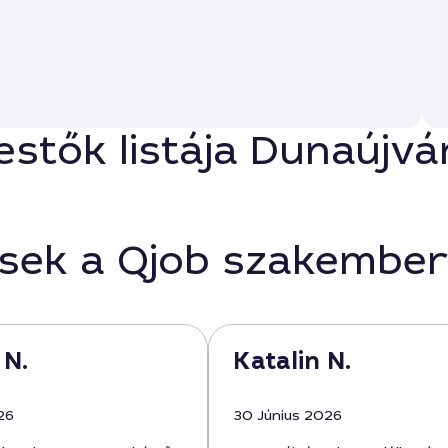
estők listája Dunaújv
ések a Qjob szakember
 N.
Katalin N.
26
30 Június 2026