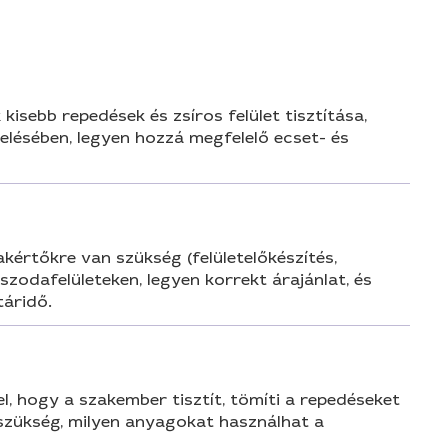
kisebb repedések és zsíros felület tisztítása,
elésében, legyen hozzá megfelelő ecset- és
zakértőkre van szükség (felületelőkészítés,
zodafelületeken, legyen korrekt árajánlat, és
táridő.
fel, hogy a szakember tisztít, tömíti a repedéseket
n szükség, milyen anyagokat használhat a