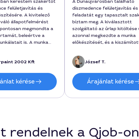
sban kerestem szakértőt
A Dunaújvárosban található
ce felületjavítás és
díszmedence felületjavítás és
szítésére. A kivitelező
feladatát egy tapasztalt sza
iváló állapotfelmérést
bíztam meg. A kiválasztott
s pontosan megmondta a
szolgáltató az űrlap kitöltése
rtamát, beleértve a
azonnal megkezdte a munka
unkálatait is. A munka
előkészítését, és a kiszámítot
és előtt a felületet
költség 45000 forint volt, be
ezelték és felújították, a
a felület előkészítését és a fe
rpaint 2002 Kft
József T.
edig a tervezett
A munka végeredménye szín
l maradt. Martin segített
tartós és egyenletes lett, a h
 részletekben, és a végső
körülményekhez igazított
ánlat kérése
Árajánlat kérése
rint volt.
megoldásokkal. A kivitelező a
időtartamot néha pontosabb
tartotta, de a végeredmény
mindenképpen megérte az árá
díszmedence környéke is ren
maradt. Ajánlott a szolgáltat
Dunaújvárosban a felületjavít
t rendelnek a Qjob-o
festéshez.