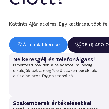
Kattints Ajánlatkérés! Egy kattintás, több fel
Árajánlat kérése
06 (1) 490 
Ne keresgélj és telefonálgass!
Ismertesd röviden a feladatot, mi pedig
elküldjük azt a megfelelő szakembereknek,
akik ajánlatot fognak tenni rá
Szakemberek értékelésekkel
Beszélj a szakemberekkel, hasonlítsd össze