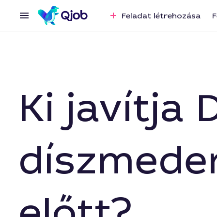
Feladat létrehozása
F
Ki javítj
díszmeden
előtt?