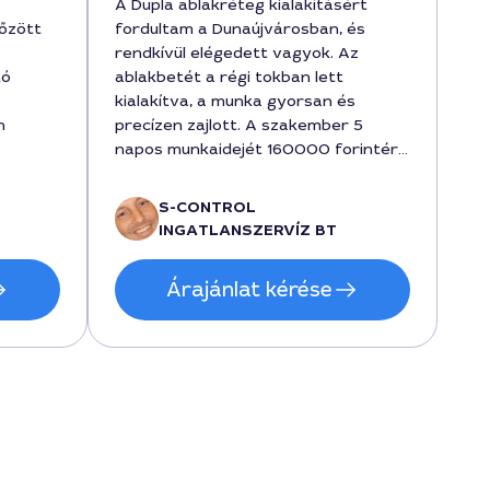
A Dupla ablakréteg kialakításért
őzött
fordultam a Dunaújvárosban, és
rendkívül elégedett vagyok. Az
tó
ablakbetét a régi tokban lett
kialakítva, a munka gyorsan és
n
precízen zajlott. A szakember 5
napos munkaidejét 160000 forintért
végezte, és végig korrekt
árajánlatot adott. Az időjárás sem
S-CONTROL
kre is
befolyásolta a folyamatot, mert az
INGATLANSZERVÍZ BT
tömítés
Attila gyorsan lezárta a kivitelezést,
 48000
így otthonunk melegen tartása
Árajánlat kérése
eredmény
biztonságban van.
javult,
álásan
n