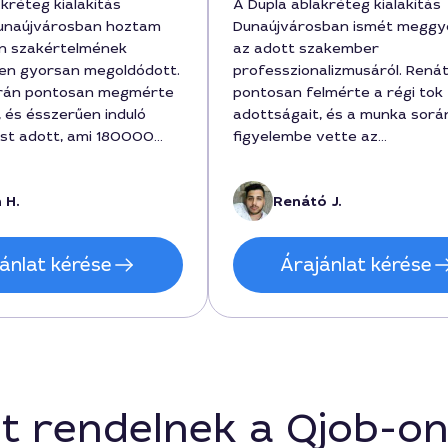
kréteg kialakítás
A Dupla ablakréteg kialakítás
Dunaújvárosban hoztam
Dunaújvárosban ismét meggy
tán szakértelmének
az adott szakember
en gyorsan megoldódott.
professzionalizmusáról. Rená
rán pontosan megmérte
pontosan felmérte a régi tok
, és ésszerűen induló
adottságait, és a munka sorá
st adott, ami 180000
figyelembe vette az
l mozgott a végén. A
energiahatékonyságot is. A
ötleteit részletesen
szolgáltatás időtartama alatt
 H.
Renátó J.
ta, és a végeredmény
lehetett látni, hogy a részlete
ndesebb és megbízható. Ha
törekszik: a csomagolás és a 
 hasonló feladatom lenne,
végig precíz volt, a díj pedig
ánlat kérése
Árajánlat kérése
m.
forint körül mozgott. A vég
stabil, és a belső ergonómia is 
amit a ház tulajdonosaként h
megköszönök.
t rendelnek a Qjob-o