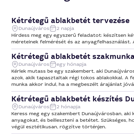
Kétrétegű ablakbetét tervezése
Dunaújváros
2 napja
Hirdess meg egy egyszerű feladatot: készítsen két
méreteinek felmérését és az anyagfelhasználást. A
Kétrétegű ablakbetét szakmunk
Dunaújváros
egy hónapja
Kérlek mutass be egy szakembert, aki Dunaújvárosb
azok, akik tapasztaltak régi tokos ablakokkal. A fe
munka akkor indul, ha a megbeszélt árajánlat jóv
Kétrétegű ablakbetét készítés 
Dunaújváros
2 hónapja
Keress meg egy szakembert Dunaújvárosban, aki két
anyagokat, és beilleszteni a betétet. Szükséges,
végül esztétikusan, rögzítve történjen.