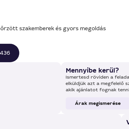
llenőrzött szakemberek és gyors megoldás
0436
Mennyibe kerül?
Ismertesd röviden a felada
elküldjük azt a megfelelő 
akik ajánlatot fognak tenn
Árak megismerése