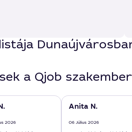
listája Dunaújvárosba
ések a Qjob szakember
N.
Anita N.
us 2026
06 Július 2026