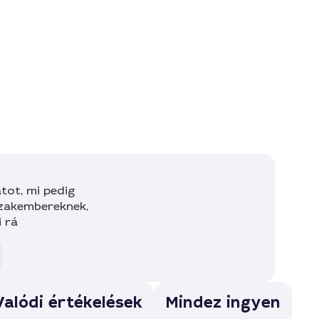
tot, mi pedig
szakembereknek,
i rá
Valódi értékelések
Mindez ingyen