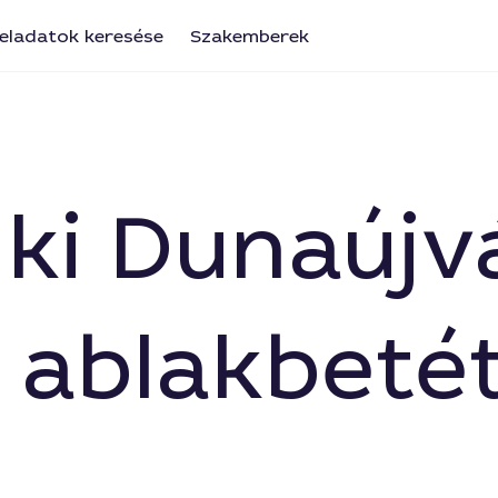
eladatok keresése
Szakemberek
a ki Dunaúj
 ablakbetét