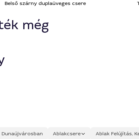
Belső szárny duplaüveges csere
ték még
y
ás Dunaújvárosban
Ablakcsere
Ablak Felújítás, K