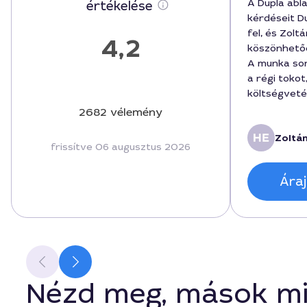
A Dupla abla
értékelése
kérdéseit 
fel, és Zol
4,2
köszönhető
A munka so
a régi tokot
költségveté
forint körü
2682 vélemény
kivitelezés 
Zoltán
elmagyaráz
frissítve 06 augusztus 2026
stabil, cse
legközelebb
Áraj
őt választo
Nézd meg, mások mi