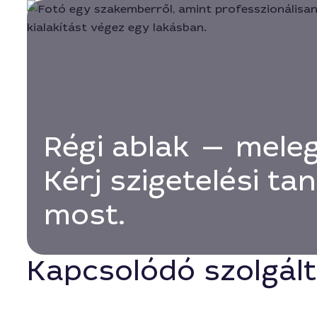
Régi ablak — mele
Kérj szigetelési ta
most.
Kapcsolódó szolgál