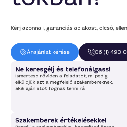
Kérj azonnali, garanciás ablakost, olcsó, e
Árajánlat kérése
06 (1) 490 
Ne keresgélj és telefonálgass!
Ismertesd röviden a feladatot, mi pedig
elküldjük azt a megfelelő szakembereknek,
akik ajánlatot fognak tenni rá
Szakemberek értékelésekkel
Beszélj a szakemberekkel, hasonlítsd össze