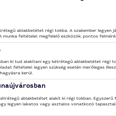
rétegű ablakbetétet régi tokba. A szakember legyen jár
 munka feltételei: megfelelő eszközök, pontos felmérés,
a
an ki tud alakítani egy kétrétegű ablakbetétet régi t
ladat feltételei: legyen szükség esetén merőleges illeszt
áhagyásra kerül.
Dunaújvárosban
rétegű ablakbetétet alakít ki régi tokban. Egyszerű fe
 hogy legyen lakatos vagy asztalos vonatkozó tapaszta