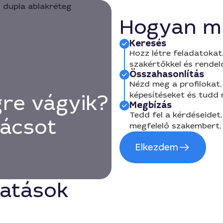
Hogyan m
Keresés
Hozz létre feladatokat,
szakértőkkel és rendel
Összahasonlítás
Nézd meg a profilokat, 
képesítéseket és tudd
gre vágyik?
Megbízás
Tedd fel a kérdéseidet,
nácsot
megfelelő szakembert, 
Elkezdem
tatások