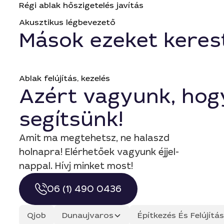
Régi ablak hőszigetelés javítás
Akusztikus légbevezető
Mások ezeket keres
Ablak felújítás, kezelés
Azért vagyunk, hog
segítsünk!
Amit ma megtehetsz, ne halaszd
holnapra! Elérhetőek vagyunk éjjel-
nappal. Hívj minket most!
06 (1) 490 0436
Qjob
Dunaujvaros
Építkezés És Felújít