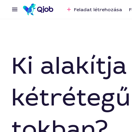
Feladat létrehozása
F
Ki alakítj
kétrétegű
tokban?