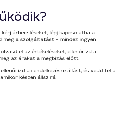
űködik?
 kérj árbecsléseket, lépj kapcsolatba a
d meg a szolgáltatást – mindez ingyen
olvasd el az értékeléseket, ellenőrizd a
 meg az árakat a megbízás előtt
 ellenőrizd a rendelkezésre állást, és vedd fel a
amikor készen állsz rá