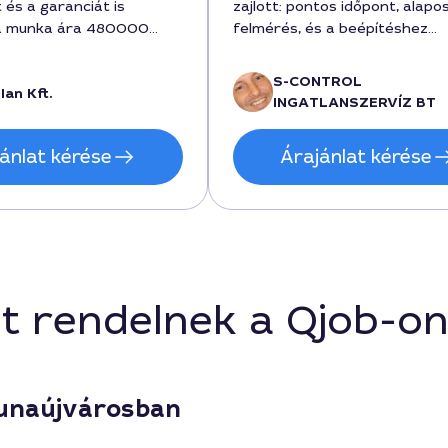
 és a garanciát is
zajlott: pontos időpont, alapo
 a munka ára 480000
felmérés, és a beépítéshez
, amely a megadott
szükséges anyagok is rendbe
 belül maradt. Az egész
voltak. A munkaidő alatt min
S-CONTROL
an Kft.
rán érezhető volt a
részletet elmagyarázott, és 
INGATLANSZERVÍZ BT
lis hozzáállás és a
a garanciákat is végigbeszélt
lmagyarázás. Az
kivitelezés 4 nap alatt megtö
ánlat kérése
Árajánlat kérése
gálás elsőrangú volt, és a
szolgáltatás ára 550000 Ft v
 szerint még
amely tartalmazta az összes
ltunk néhány apró
rögzítést és a beállítást. Nag
elégedett vagyok az eredmén
és szívesen ajánlom másoknak
ebben a városban.
t rendelnek a Qjob-o
Dunaújvárosban