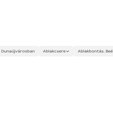
ás Dunaújvárosban
Ablakcsere
Ablakbontás, Beép