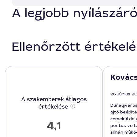
A legjobb nyílászár
Ellenőrzött értékel
Kovács
26 Június 2
A szakemberek átlagos
Dunaújváro
értékelése
ajtó beépít
remekül dolg
4,1
pontos volt,
simán működ