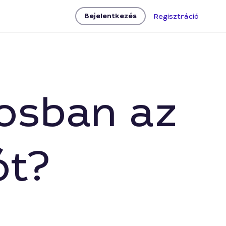
Bejelentkezés
Regisztráció
rosban az
ót?