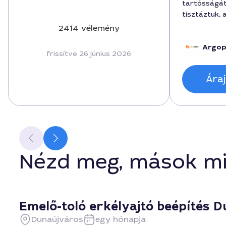
tartósságát
tisztáztuk,
forint volt
2414 vélemény
tartományon
Argopl
folyamat so
frissítve 26 június 2026
professzioná
részletes e
Áraj
ügyfélkiszol
végén igény
finomhango
részletet.
Nézd meg, mások mi
Emelő-toló erkélyajtó beépítés 
Dunaújváros
egy hónapja