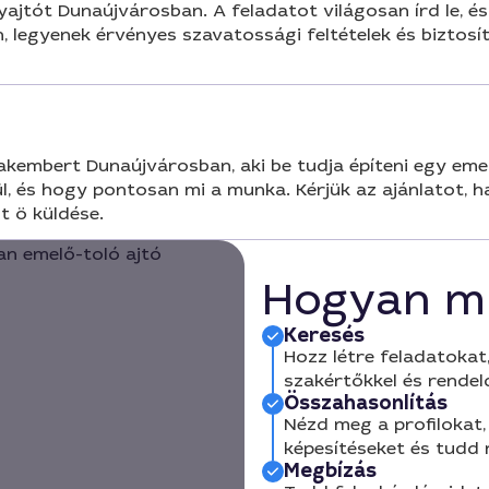
yajtót Dunaújvárosban. A feladatot világosan írd le, é
, legyenek érvényes szavatossági feltételek és biztosí
kembert Dunaújvárosban, aki be tudja építeni egy emelő
lül, és hogy pontosan mi a munka. Kérjük az ajánlatot, 
t ö küldése.
Hogyan m
Keresés
Hozz létre feladatokat,
szakértőkkel és rendel
Összahasonlítás
Nézd meg a profilokat, 
képesítéseket és tudd
Megbízás