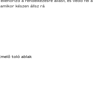
 ellenőrizd a rendelkezésre állást, és vedd fel a
amikor készen állsz rá
Emelő toló ablak