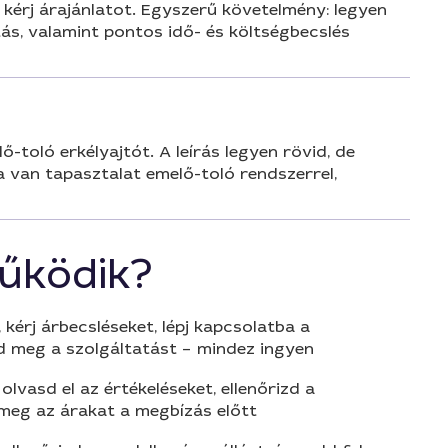
s kérj árajánlatot. Egyszerű követelmény: legyen
tás, valamint pontos idő- és költségbecslés
-toló erkélyajtót. A leírás legyen rövid, de
ha van tapasztalat emelő-toló rendszerrel,
űködik?
 kérj árbecsléseket, lépj kapcsolatba a
d meg a szolgáltatást – mindez ingyen
olvasd el az értékeléseket, ellenőrizd a
 meg az árakat a megbízás előtt