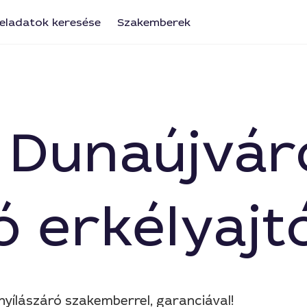
eladatok keresése
Szakemberek
be Dunaújvá
ó erkélyajt
nyílászáró szakemberrel, garanciával!