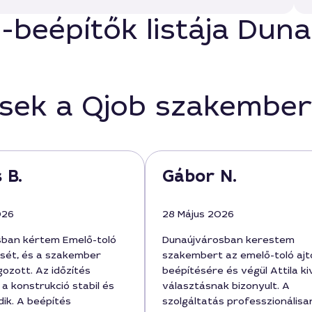
ó-beépítők listája Dun
ések a Qjob szakember
 B.
Gábor N.
026
28 Május 2026
sban kértem Emelő-toló
Dunaújvárosban kerestem
ését, és a szakember
szakembert az emelő-toló ajt
ozott. Az időzítés
beépítésére és végül Attila ki
 a konstrukció stabil és
választásnak bizonyult. A
ik. A beépítés
szolgáltatás professzionálisa