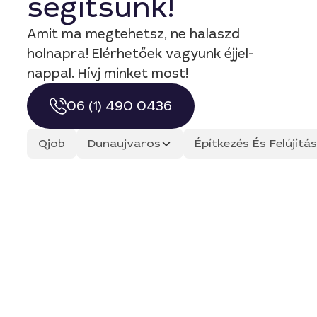
segítsünk!
Amit ma megtehetsz, ne halaszd
holnapra! Elérhetőek vagyunk éjjel-
nappal. Hívj minket most!
06 (1) 490 0436
Qjob
Dunaujvaros
Építkezés És Felújít