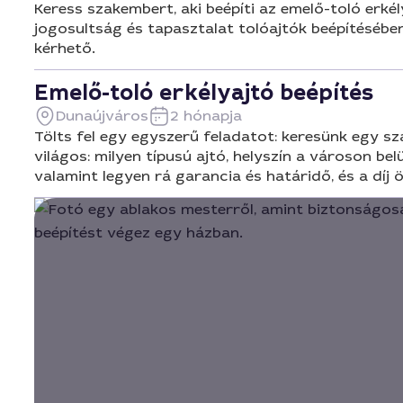
Keress szakembert, aki beépíti az emelő-toló erkél
jogosultság és tapasztalat tolóajtók beépítésében
kérhető.
Emelő-toló erkélyajtó beépítés
Dunaújváros
2 hónapja
Tölts fel egy egyszerű feladatot: keresünk egy sza
világos: milyen típusú ajtó, helyszín a városon be
valamint legyen rá garancia és határidő, és a díj ö