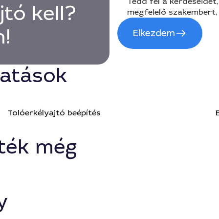
Tedd fel a kérdéseidet,
tó kell?
megfelelő szakembert, 
!
Elkezdem
tatások
Tolóerkélyajtó beépítés
ték még
y