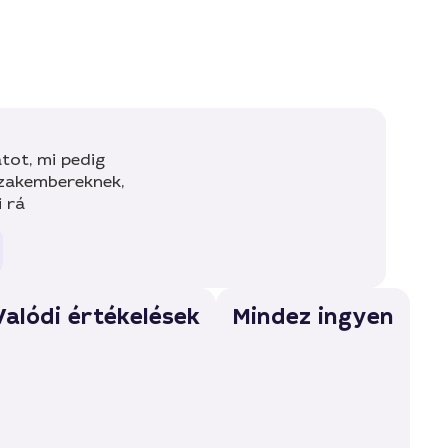
tot, mi pedig
szakembereknek,
i rá
Valódi értékelések
Mindez ingyen