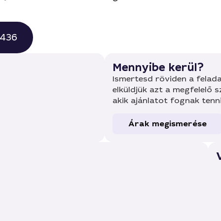
0436
Mennyibe kerül?
Ismertesd röviden a felada
elküldjük azt a megfelelő 
akik ajánlatot fognak tenn
Árak megismerése