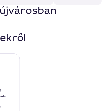
aújvárosban
ekről
ó
váló
n