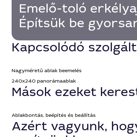
Emelő-toló erkélyaj
Építsük be gyorsan
Kapcsolódó szolgál
Nagyméretű ablak beemelés
240x240 panorámaablak
Mások ezeket keres
Ablakbontás, beépítés és beállítás
Azért vagyunk, hog