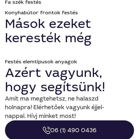
Fa szék festés
Konyhabútor frontok festés
Mások ezeket
keresték még
Festés elemtípusok anyagok
Azért vagyunk,
hogy segítsünk!
Amit ma megtehetsz, ne halaszd
holnapra! Elérhetőek vagyunk éjjel-
nappal. Hívj minket most!
06 (1) 490 0436