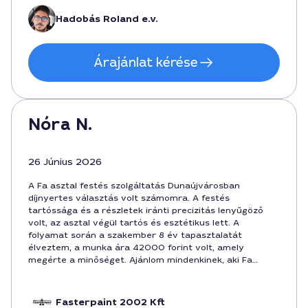
faasztalt.
Hadobás Roland e.v.
Árajánlat kérése
Nóra N.
26 Június 2026
A Fa asztal festés szolgáltatás Dunaújvárosban
díjnyertes választás volt számomra. A festés
tartóssága és a részletek iránti precizitás lenyűgöző
volt, az asztal végül tartós és esztétikus lett. A
folyamat során a szakember 8 év tapasztalatát
élveztem, a munka ára 42000 forint volt, amely
megérte a minőséget. Ajánlom mindenkinek, aki Fa
asztalát tartós, igényes kivitelben szeretné megújítani.
Fasterpaint 2002 Kft