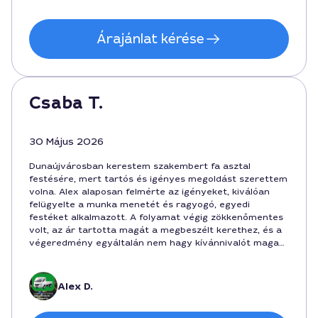
Árajánlat kérése
Csaba T.
30 Május 2026
Dunaújvárosban kerestem szakembert fa asztal
festésére, mert tartós és igényes megoldást szerettem
volna. Alex alaposan felmérte az igényeket, kiválóan
felügyelte a munka menetét és ragyogó, egyedi
festéket alkalmazott. A folyamat végig zökkenőmentes
volt, az ár tartotta magát a megbeszélt kerethez, és a
végeredmény egyáltalán nem hagy kívánnivalót maga
után. A kész munka időtálló, a fa textúráját is
megőrizte.
Alex D.