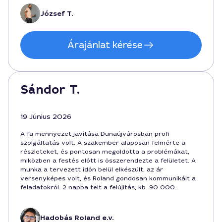
ajánlom a szolgáltatót.
József T.
Árajánlat kérése
Sándor T.
19 Június 2026
A fa mennyezet javítása Dunaújvárosban profi
szolgáltatás volt. A szakember alaposan felmérte a
részleteket, és pontosan megoldotta a problémákat,
miközben a festés előtt is összerendezte a felületet. A
munka a tervezett időn belül elkészült, az ár
versenyképes volt, és Roland gondosan kommunikált a
feladatokról. 2 napba telt a felújítás, kb. 90 000
forintba került. Ajánlom a szolgáltatást.
Hadobás Roland e.v.