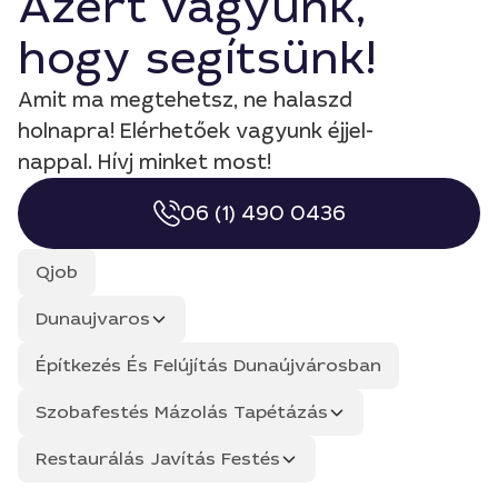
Azért vagyunk,
hogy segítsünk!
Amit ma megtehetsz, ne halaszd
holnapra! Elérhetőek vagyunk éjjel-
nappal. Hívj minket most!
06 (1) 490 0436
Qjob
Dunaujvaros
Építkezés És Felújítás Dunaújvárosban
Szobafestés Mázolás Tapétázás
Restaurálás Javítás Festés