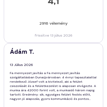
4,1
2916 vélemény
frissítve 13 július 2026
Ádám T.
13 Július 2026
Fa mennyezet javítás a Fa mennyezet javítás
szolgáltatásban Dunaújvárosban: 4 évnyi tapasztalattal
rendelkező József volt a kivitelező, aki a felület
csiszolását és a felületkezelést is alaposan elvégezte. A
munka ára 42000 forint volt, a munkaidő három napig
tartott. Eredmény: sík, egységes felület festés előtt,
nagyon jó alapozás, gyors kommunikáció és pontos
határidők. Elégedett vagyok a végeredménnyel és