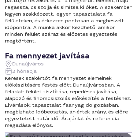
pattogó részeket és a fa megsérült elemeit, majd
ragassza, csiszolja és simítsa ki őket. A szakember
legyen szakképzett, legyen tapasztalata fa
felületeken, és érkezzen pontosan a megbeszélt
időpontra. A munka akkor kezdhető, amikor
minden felület száraz és előzetes egyeztetés
megtörtént.
Fa mennyezet javítása
Dunaújváros
2 hónapja
Keresek szakértőt fa mennyezet elemeinek
előkészítésére festés előtt Dunaújvárosban. A
feladat: felület tisztítása, repedések javítása,
alapozó és finomcsiszolás előkészítés a festéshez.
Elvárások: tapasztalat faanyag dolgozásban,
megbízható időbeosztás, ár-érték arány, és előre
egyeztetett határidő. Árajánlat és referencia
megadása előnyös.