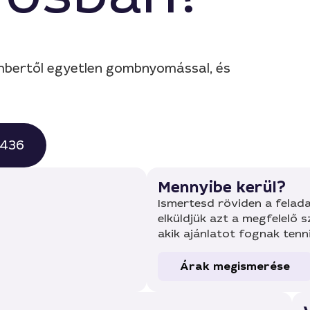
embertől egyetlen gombnyomással, és
0436
Mennyibe kerül?
Ismertesd röviden a felada
elküldjük azt a megfelelő 
akik ajánlatot fognak tenn
Árak megismerése