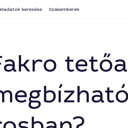
eladatok keresése
Szakemberek
 Fakro tető
 megbízhat
rosban?