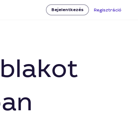
Bejelentkezés
Regisztráció
ablakot
óan