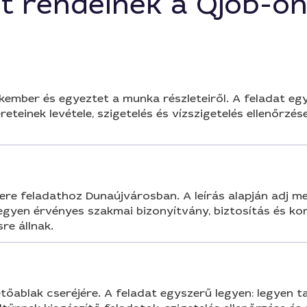
t rendelnek a Qjob-o
sban.
ember és egyeztet a munka részleteiről. A feladat egy
teinek levétele, szigetelés és vízszigetelés ellenőrzése
e feladathoz Dunaújvárosban. A leírás alapján adj meg 
gyen érvényes szakmai bizonyítvány, biztosítás és ko
re állnak.
ablak cseréjére. A feladat egyszerű legyen: legyen t