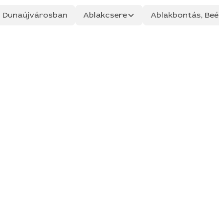
ás Dunaújvárosban
Ablakcsere
Ablakbontás, Beép