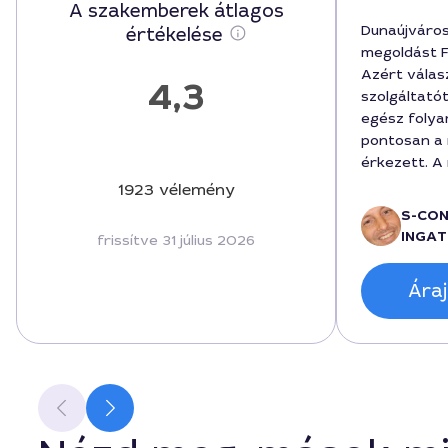
A szakemberek átlagos
Dunaújváro
értékelése
megoldást F
Azért válas
4,3
szolgáltató
egész folya
pontosan a
érkezett. A
vagyok: a c
1923 vélemény
nyílászáró k
S-CO
költségek p
INGAT
frissítve 31 július 2026
tervezett ös
160000 fori
Áraj
új üvegezés 
és a városb
megnyugtató
ügyfélkapcs
segítőkész 
100994-nek 
Fakro tetőa