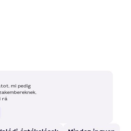
tot, mi pedig
szakembereknek,
i rá