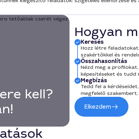
tűnnek kiegészítő feladatok: szigetelés ellenőrzése és 
Hogyan m
Keresés
Hozz létre feladatokat,
szakértőkkel és rendel
Összahasonlítás
Nézd meg a profilokat, 
képesítéseket és tudd
Megbízás
Tedd fel a kérdéseidet,
ere kell?
megfelelő szakembert, 
an!
Elkezdem
tatások