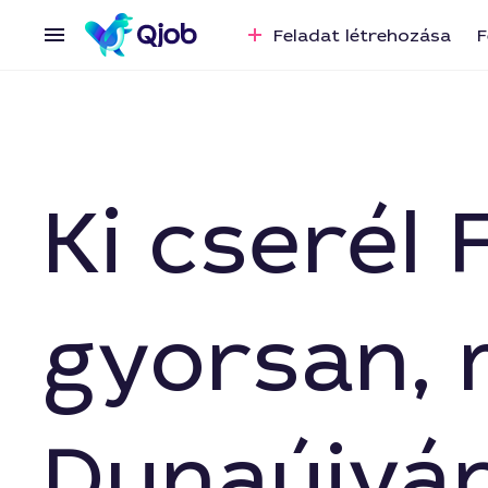
Feladat létrehozása
F
Ki cserél
gyorsan,
Dunaújvá