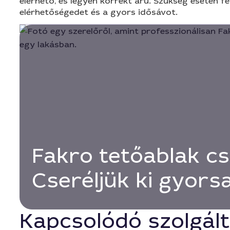
elérhető, és legyen korrekt árú. Szükség esetén fel
elérhetőségedet és a gyors idősávot.
Fakro tetőablak cs
Cseréljük ki gyors
Kapcsolódó szolgál