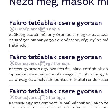
Nézd meg, mások mi
Dunaújváro
Fakro tetőablak csere gyorsan
Dunaújváros
8 napja
Szükség esetén néhány órán belül megkeres a szak
szükséges alapanyagok ellenőrzése, régi nyílás mére
határidő.
Fakro tetőablak csere gyorsan
Dunaújváros
egy hónapja
Keress gyorsan egy szakértőt Fakro tetőablak cser
típusokat és a méretpontosságot. Fontos, hogy le
az anyag és a helyszín pontos méretei rendelkezés
Fakro tetőablak csere gyorsan
Dunaújváros
2 hónapja
Keresek egy szakembert Dunaújvárosban Fakro tető