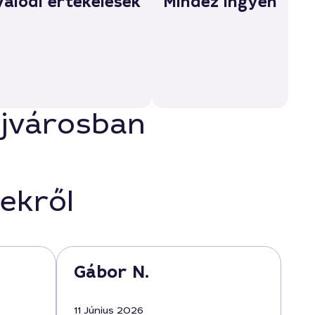
Valódi értékelések
Mindez ingyen
újvárosban
ekről
Gábor N.
11 Június 2026