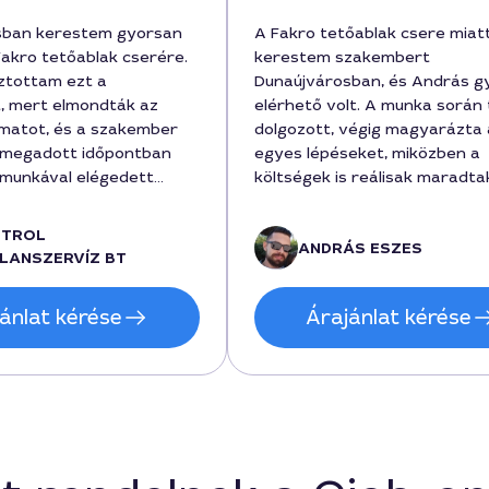
sban kerestem gyorsan
A Fakro tetőablak csere miat
akro tetőablak cserére.
kerestem szakembert
ztottam ezt a
Dunaújvárosban, és András g
t, mert elmondták az
elérhető volt. A munka során 
matot, és a szakember
dolgozott, végig magyarázta 
 megadott időpontban
egyes lépéseket, miközben a
 munkával elégedett
költségek is reálisak maradta
sere során a régi
végeredmény professzionális
ivitele gyors volt, a
esztétikus, az ablak zárása is
NTROL
ANDRÁS ESZES
edig tartották a
problémamentes. A szerelés
LANSZERVÍZ BT
szeget, körülbelül
időtartama pontosan az előr
nt volt a végösszeg. Az
megbeszéltek szerint zajlott, 
ánlat kérése
Árajánlat kérése
tökéletesen illeszkedik,
munka költsége 210000 forint
an elérhető szakértelem
Mint vevő, elégedett vagyok 
 volt. Az
szolgáltatással és a gyors
olat kedves és
reagálással, köszönöm.
volt, köszönöm Attila
a korrekt hozzáállást a
blak csere kapcsán