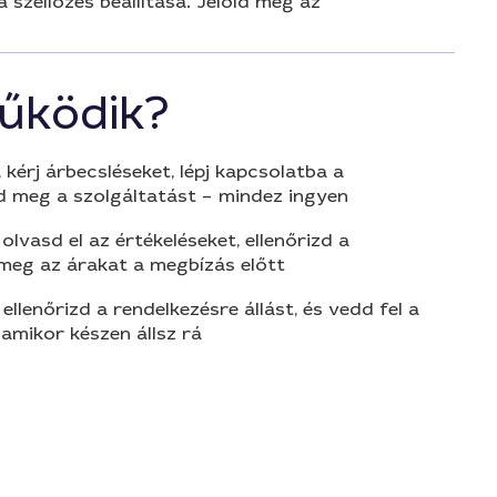
a szellőzés beállítása. Jelöld meg az
űködik?
 kérj árbecsléseket, lépj kapcsolatba a
d meg a szolgáltatást – mindez ingyen
olvasd el az értékeléseket, ellenőrizd a
 meg az árakat a megbízás előtt
 ellenőrizd a rendelkezésre állást, és vedd fel a
amikor készen állsz rá