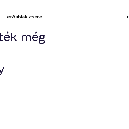
Tetőablak csere
ték még
y