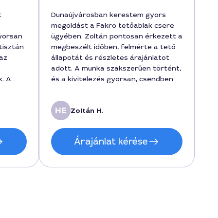
t
Dunaújvárosban kerestem gyors
megoldást a Fakro tetőablak csere
yorsan
ügyében. Zoltán pontosan érkezett a
tisztán
megbeszélt időben, felmérte a tető
az
állapotát és részletes árajánlatot
adott. A munka szakszerűen történt,
k. A
és a kivitelezés gyorsan, csendben
 és
zajlott. Minden munkafolyamat
közben megnyugtató volt a
Zoltán H.
kommunikáció, a végén pedig tiszta,
e
rendes felületet kaptam. Az ár a
a
megadott keretben maradt,
Árajánlat kérése
 volt.
240000 forintért vállalta a csere
a
teljes procedúráját, ami megéri a
minőséget.