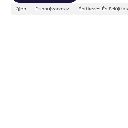
Qjob
Dunaujvaros
Építkezés És Felújít