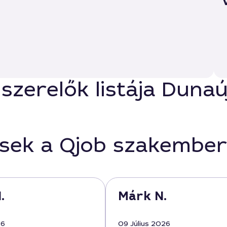
-szerelők listája Duna
ések a Qjob szakember
.
Márk N.
26
09 Július 2026