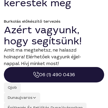
keresték még
Burkolás előkészítő tervezés
Azért vagyunk,
hogy segítsünk!
Amit ma megtehetsz, ne halaszd
holnapra! Elérhetőek vagyunk éjjel-
nappal. Hívj minket most!
06 (1) 490 0436
Qjob
Dunaujvaros
Építkezés És Felújítás Dunaújvárosban