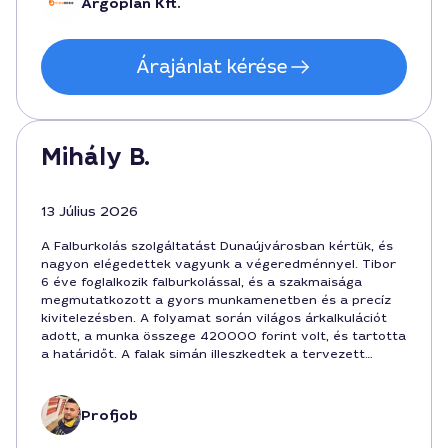
Argoplan Kft.
Árajánlat kérése
Mihály B.
13 Július 2026
A Falburkolás szolgáltatást Dunaújvárosban kértük, és
nagyon elégedettek vagyunk a végeredménnyel. Tibor
6 éve foglalkozik falburkolással, és a szakmaisága
megmutatkozott a gyors munkamenetben és a precíz
kivitelezésben. A folyamat során világos árkalkulációt
adott, a munka összege 420000 forint volt, és tartotta
a határidőt. A falak simán illeszkedtek a tervezett
dizájnhoz, a burkolóanyag minősége passzolt a helyhez.
Ajánlom mindenkinek, aki Dunaújvárosban keres
megbízható szakembert a falburkoláshoz.
Profjob