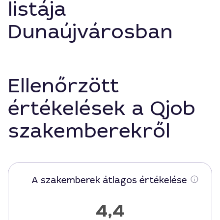
listája
Dunaújvárosban
Ellenőrzött
értékelések a Qjob
szakemberekről
A szakemberek átlagos értékelése
4,4