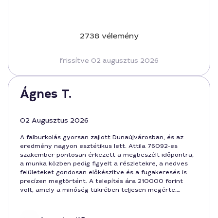
2738 vélemény
frissítve 02 augusztus 2026
Ágnes T.
02 Augusztus 2026
A falburkolás gyorsan zajlott Dunaújvárosban, és az
eredmény nagyon esztétikus lett. Attila 76092-es
szakember pontosan érkezett a megbeszélt időpontra,
a munka közben pedig figyelt a részletekre, a nedves
felületeket gondosan előkészítve és a fugakeresés is
precízen megtörtént. A telepítés ára 210000 forint
volt, amely a minőség tükrében teljesen megérte.
Ajánlani tudom, ha valaki hasonló falburkolási feladatra
készül.