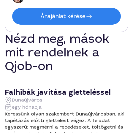
Árajánlat kérése
Nézd meg, mások
mit rendelnek a
Qjob-on
Falhibák javítása gletteléssel
Dunaújváros
egy hónapja
Keressünk olyan szakembert Dunaújvárosban, aki
tapétázás előtti glettelést végez. A feladat
egyszerű: megmérni a repedéseket, töltögetni és