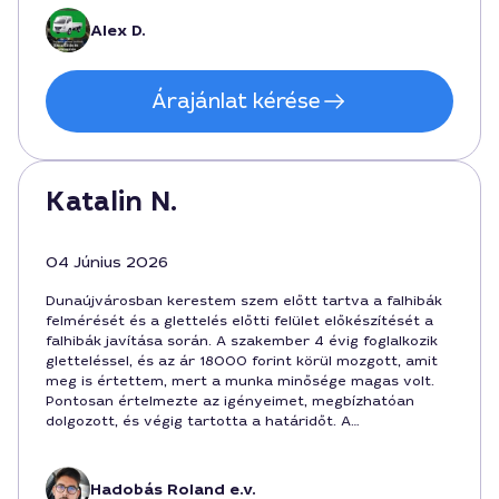
Alex D.
Árajánlat kérése
Katalin N.
04 Június 2026
Dunaújvárosban kerestem szem előtt tartva a falhibák
felmérését és a glettelés előtti felület előkészítését a
falhibák javítása során. A szakember 4 évig foglalkozik
gletteléssel, és az ár 18000 forint körül mozgott, amit
meg is értettem, mert a munka minősége magas volt.
Pontosan értelmezte az igényeimet, megbízhatóan
dolgozott, és végig tartotta a határidőt. A
végeredmény sima felület lett, és a városban biztosan
őt ajánlom barátoknak.
Hadobás Roland e.v.