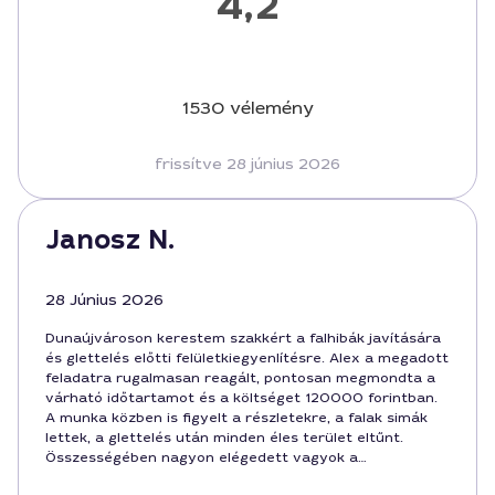
4,2
1530 vélemény
frissítve 28 június 2026
Janosz N.
28 Június 2026
Dunaújvároson kerestem szakkért a falhibák javítására
és glettelés előtti felületkiegyenlítésre. Alex a megadott
feladatra rugalmasan reagált, pontosan megmondta a
várható időtartamot és a költséget 120000 forintban.
A munka közben is figyelt a részletekre, a falak simák
lettek, a glettelés után minden éles terület eltűnt.
Összességében nagyon elégedett vagyok a
szolgáltatással.