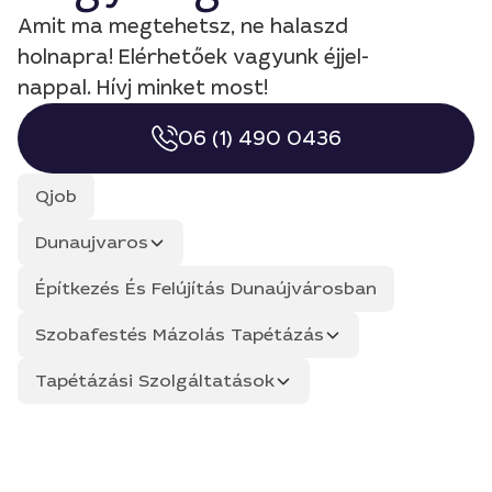
Amit ma megtehetsz, ne halaszd
holnapra! Elérhetőek vagyunk éjjel-
nappal. Hívj minket most!
06 (1) 490 0436
Qjob
Dunaujvaros
Építkezés És Felújítás Dunaújvárosban
Szobafestés Mázolás Tapétázás
Tapétázási Szolgáltatások