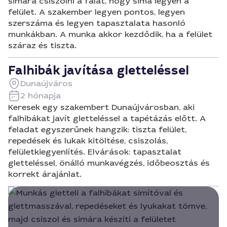
simára csiszolni a falat, hogy sima legyen a
felület. A szakember legyen pontos, legyen
szerszáma és legyen tapasztalata hasonló
munkákban. A munka akkor kezdődik, ha a felület
száraz és tiszta.
Falhibák javítása gletteléssel
Dunaújváros
2 hónapja
Keresek egy szakembert Dunaújvárosban, aki
falhibákat javít gletteléssel a tapétázás előtt. A
feladat egyszerűnek hangzik: tiszta felület,
repedések és lukak kitöltése, csiszolás,
felületkiegyenlítés. Elvárások: tapasztalat
gletteléssel, önálló munkavégzés, időbeosztás és
korrekt árajánlat.