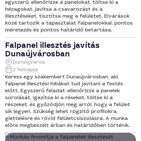
egyszerű: ellenőrizze a panelokat, töltse ki a
hézagokat, javítsa a csavarozást és a
illesztéseket, tisztítsa meg a felületet. Elvárások
közé tartozik a tapasztalat falpanelokkal, pontos
méretezés és pontos határidő betartása.
Falpanel illesztés javítás
Dunaújvárosban
Dunaújváros
2 hónapja
Keress egy szakembert Dunaújvárosban, aki
falpanel illesztési hibákat tud javítani a festés
előtt. Egyszerű feladat: ellenőrizze a panelek
sorolását, igazítsa ki a réseket, töltse ki a
részeket, és győződjön meg arról, hogy a felület
sík legyen. Szükség lehet rögzítő profilokra,
glettelésre és rövid felületcsiszolásra. A munka
előre megbeszélt árban és határidőben történik.