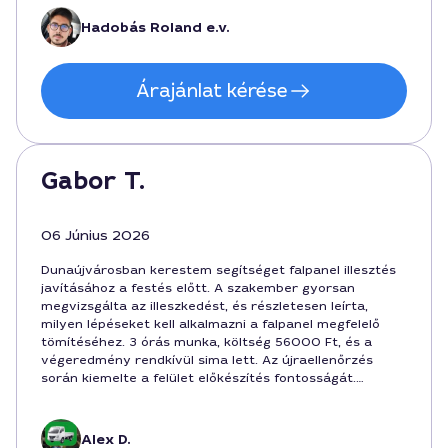
Hadobás Roland e.v.
Árajánlat kérése
Gabor T.
06 Június 2026
Dunaújvárosban kerestem segítséget falpanel illesztés
javításához a festés előtt. A szakember gyorsan
megvizsgálta az illeszkedést, és részletesen leírta,
milyen lépéseket kell alkalmazni a falpanel megfelelő
tömítéséhez. 3 órás munka, költség 56000 Ft, és a
végeredmény rendkívül sima lett. Az újraellenőrzés
során kiemelte a felület előkészítés fontosságát.
Ajánlott munkát végzett, barátságos és közvetlen
hozzáállással.
Alex D.