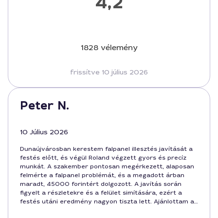
4,2
1828 vélemény
frissítve 10 július 2026
Peter N.
10 Július 2026
Dunaújvárosban kerestem falpanel illesztés javítását a
festés előtt, és végül Roland végzett gyors és precíz
munkát. A szakember pontosan megérkezett, alaposan
felmérte a falpanel problémát, és a megadott árban
maradt, 45000 forintért dolgozott. A javítás során
figyelt a részletekre és a felület simítására, ezért a
festés utáni eredmény nagyon tiszta lett. Ajánlottam a
szolgáltatást a barátaimnak.