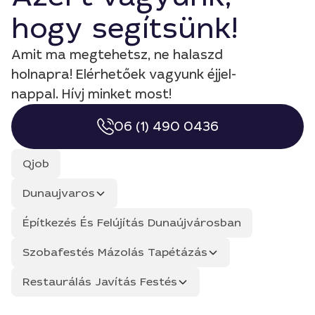
hogy segítsünk!
Amit ma megtehetsz, ne halaszd
holnapra! Elérhetőek vagyunk éjjel-
nappal. Hívj minket most!
06 (1) 490 0436
Qjob
Dunaujvaros
Építkezés És Felújítás Dunaújvárosban
Szobafestés Mázolás Tapétázás
Restaurálás Javítás Festés