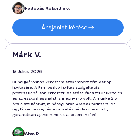
Hadobás Roland e.v.
Árajánlat kérése
Márk V.
18 Július 2026
Dunaújvárosban kerestem szakembert fém oszlop
javítására. A Fém oszlop javítás szolgáltatás
professzionálisan érkezett, az százalékos felületkezelés
és az eszközhasználat is megnyerő volt. A munka 2,5
óra alatt készült, minőségi áron 45000 forintért. Az
ügyfélkedvesség és az időzítés példaértékű volt,
garantáltan ajánlom Alex-t a közelben lévő
vállalkozásoknak.
Alex D.