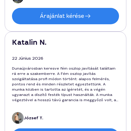
Árajánlat kérése
Katalin N.
22 Június 2026
Dunaújvárosban keresve fém oszlop javítását találtam
rá erre a szakemberre. A Fém oszlop javítás
szolgáltatása profi módon történt: alapos felmérés,
pontos rend és minden részletet egyeztettünk. A
munka közben is tartotta az ígéretét, és a végén
ugyanazt a díszítő festék típust használták. A munka
végeztével a hosszú távú garancia is meggyőző volt, a
költség 210 000 forint körül mozgott. Ajánlott
Dunaújvárosban.
József T.