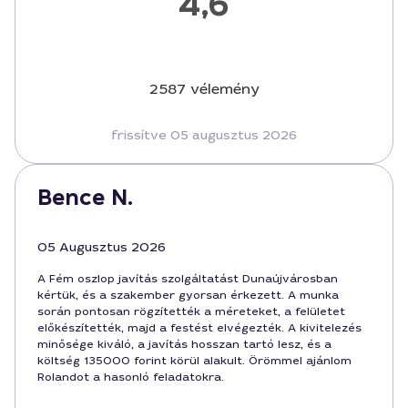
4,6
2587 vélemény
frissítve 05 augusztus 2026
Bence N.
05 Augusztus 2026
A Fém oszlop javítás szolgáltatást Dunaújvárosban
kértük, és a szakember gyorsan érkezett. A munka
során pontosan rögzítették a méreteket, a felületet
előkészítették, majd a festést elvégezték. A kivitelezés
minősége kiváló, a javítás hosszan tartó lesz, és a
költség 135000 forint körül alakult. Örömmel ajánlom
Rolandot a hasonló feladatokra.