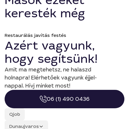
Mások ezeket
keresték még
Restaurálás javítás festés
Azért vagyunk,
hogy segítsünk!
Amit ma megtehetsz, ne halaszd
holnapra! Elérhetőek vagyunk éjjel-
nappal. Hívj minket most!
06 (1) 490 0436
Qjob
Dunaujvaros