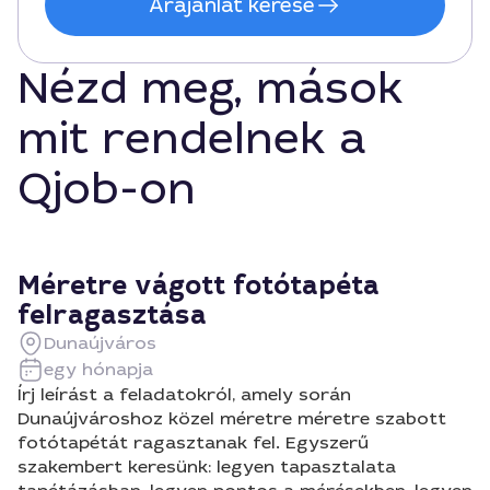
Árajánlat kérése
Nézd meg, mások
mit rendelnek a
Qjob-on
Méretre vágott fotótapéta
felragasztása
Dunaújváros
egy hónapja
Írj leírást a feladatokról, amely során
Dunaújvároshoz közel méretre méretre szabott
fotótapétát ragasztanak fel. Egyszerű
szakembert keresünk: legyen tapasztalata