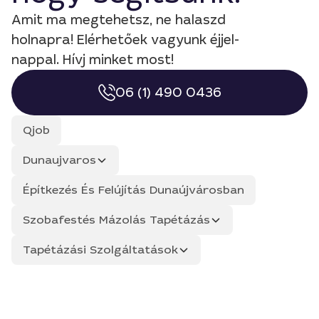
Amit ma megtehetsz, ne halaszd
holnapra! Elérhetőek vagyunk éjjel-
nappal. Hívj minket most!
06 (1) 490 0436
Qjob
Dunaujvaros
Építkezés És Felújítás Dunaújvárosban
Szobafestés Mázolás Tapétázás
Tapétázási Szolgáltatások