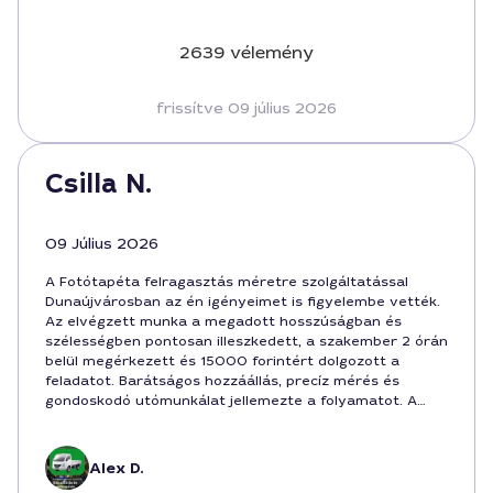
2639 vélemény
frissítve 09 július 2026
Csilla N.
09 Július 2026
A Fotótapéta felragasztás méretre szolgáltatással
Dunaújvárosban az én igényeimet is figyelembe vették.
Az elvégzett munka a megadott hosszúságban és
szélességben pontosan illeszkedett, a szakember 2 órán
belül megérkezett és 15000 forintért dolgozott a
feladatot. Barátságos hozzáállás, precíz mérés és
gondoskodó utómunkálat jellemezte a folyamatot. A
végeredmény esztétikus, a fal tökéletesen sík, az ár
pedig korrekt volt. Ritkán találni ilyen megbízható
szolgáltatót Dunaújvárosban, ajánlom.
Alex D.