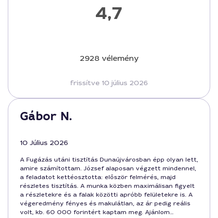
4,7
2928 vélemény
frissítve 10 július 2026
Gábor N.
10 Július 2026
A Fugázás utáni tisztítás Dunaújvárosban épp olyan lett,
amire számítottam. József alaposan végzett mindennel,
a feladatot kettéosztotta: először felmérés, majd
részletes tisztítás. A munka közben maximálisan figyelt
a részletekre és a falak közötti apróbb felületekre is. A
végeredmény fényes és makulátlan, az ár pedig reális
volt, kb. 60 000 forintért kaptam meg. Ajánlom