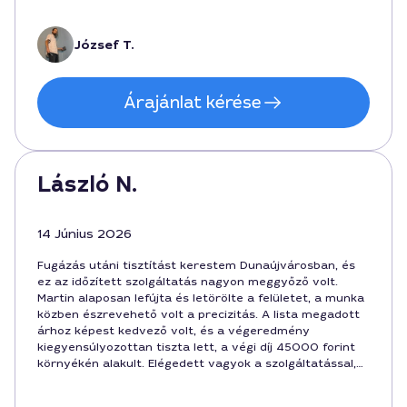
mindenkinek, aki tartós eredményt szeretne.
Dunaújvárosban nagyon ritkán találni ilyen megbízható
szakembert, aki ennyire figyel a részletekre.
József T.
Árajánlat kérése
László N.
14 Június 2026
Fugázás utáni tisztítást kerestem Dunaújvárosban, és
ez az időzített szolgáltatás nagyon meggyőző volt.
Martin alaposan lefújta és letörölte a felületet, a munka
közben észrevehető volt a precizitás. A lista megadott
árhoz képest kedvező volt, és a végeredmény
kiegyensúlyozottan tiszta lett, a végi díj 45000 forint
környékén alakult. Elégedett vagyok a szolgáltatással,
és ajánlani fogom másoknak is. 11