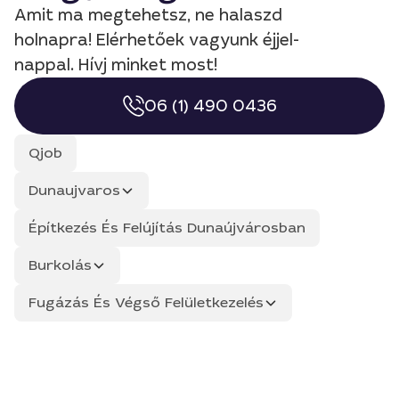
Amit ma megtehetsz, ne halaszd
holnapra! Elérhetőek vagyunk éjjel-
nappal. Hívj minket most!
06 (1) 490 0436
Qjob
Dunaujvaros
Építkezés És Felújítás Dunaújvárosban
Burkolás
Fugázás És Végső Felületkezelés