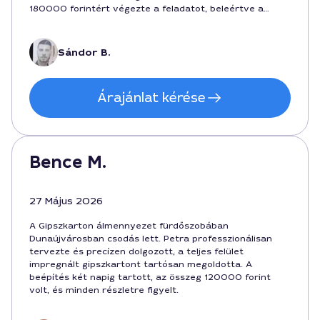
180000 forintért végezte a feladatot, beleértve a
felületkiegyenlítést és a süllyesztett világítás
előkészítését is. Ajánlom mindenkinek, aki megbízható és
pontos szakembert keres.
Sándor B.
Árajánlat kérése
Bence M.
27 Május 2026
A Gipszkarton álmennyezet fürdőszobában
Dunaújvárosban csodás lett. Petra professzionálisan
tervezte és precízen dolgozott, a teljes felület
impregnált gipszkartont tartósan megoldotta. A
beépítés két napig tartott, az összeg 120000 forint
volt, és minden részletre figyelt.