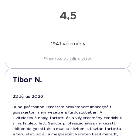
4,5
1941 vélemény
frissítve 22 július 2026
Tibor N.
22 Július 2026
Dunaújvárosban kerestem szakembert impregnált
gipszkarton mennyezetre a fürdőszobában. A
kivitelezés 3 napig tartott, és a végeredmény rendkívül
sima felületű lett. Sándor professzionálisan érkezett,
időben dolgozott és a munka közben is tisztán tartotta
a területet. Az ár a megbeszélt kereten belül maradt,