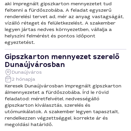
aki impregnált gipszkarton mennyezetet tud
feltenni a fürdőszobába. A feladat egyszerű
renderelési tervet ad, mér az anyag vastagságát,
vízálló réteget és felületkezelést. A szakember
legyen jártas nedves környezetben, vállalja a
helyszíni felmérést és pontos időpont
egyeztetést.
Gipszkarton mennyezet szerelő
Dunaújvárosban
Dunaújváros
2 hónapja
Keresek Dunaújvárosban impregnált gipszkarton
álmennyezetet a fürdőszobába. Írd le rövid
feladatod: méretfelvétel, nedvességálló
gipszkarton kiválasztás, szerelés és
utómunkálatok. A szakember legyen tapasztalt,
rendelkezzen végzettséggel, korrekte ár és
megoldási határidő.