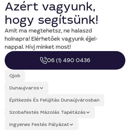
Azért vagyunk,
hogy segítsünk!
Amit ma megtehetsz, ne halaszd
holnapra! Elérhetőek vagyunk éjjel-
nappal. Hívj minket most!
06 (1) 490 0436
Qjob
Dunaujvaros
Építkezés És Felújítás Dunaújvárosban
Szobafestés Mázolás Tapétázás
Ingyenes Festés Pályázat