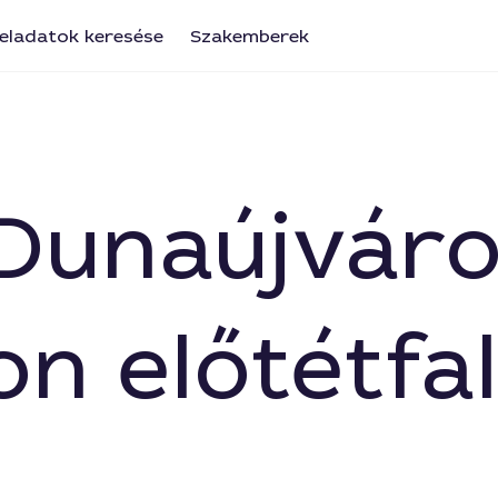
eladatok keresése
Szakemberek
 Dunaújvár
n előtétfal