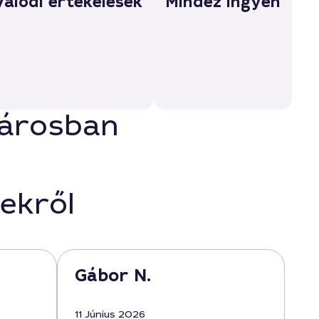
Valódi értékelések
Mindez ingyen
városban
ekről
Gábor N.
11 Június 2026