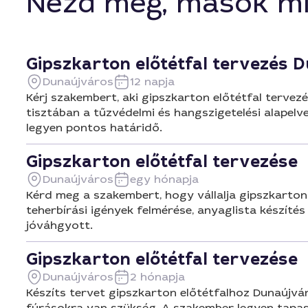
Nézd meg, mások mi
Gipszkarton előtétfal tervezés 
Dunaújváros
12 napja
Kérj szakembert, aki gipszkarton előtétfal tervez
tisztában a tűzvédelmi és hangszigetelési alapelv
legyen pontos határidő.
Gipszkarton előtétfal tervezése
Dunaújváros
egy hónapja
Kérd meg a szakembert, hogy vállalja gipszkarton
teherbírási igények felmérése, anyaglista készít
jóváhgyott.
Gipszkarton előtétfal tervezése
Dunaújváros
2 hónapja
Készíts tervet gipszkarton előtétfalhoz Dunaújvár
fúrásokra van szükség. A szakember legyen tapaszt