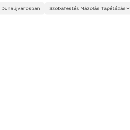
ás Dunaújvárosban
Szobafestés Mázolás Tapétázás