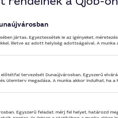
t rendelnek a Qjob-o
Dunaújvárosban
ésében jártas. Egyeztessétek le az igényeket, méretezés
ekkel, illetve az adott helyiség adottságaival. A munka
 előtétfal tervezését Dunaújvárosban. Egyszerű elvárás
és és ütemterv megadása. A munka akkor indulhat, ha a
osban. Egyszerű feladat: mérj fel helyet, határozd me
alt, pontos, és értsen a statikához; a munka akkor in