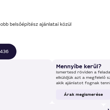
jobb belsőépítész ajánlatai közül
0436
Mennyibe kerül?
Ismertesd röviden a felada
elküldjük azt a megfelelő 
akik ajánlatot fognak tenn
Árak megismerése