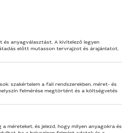
n
t és anyagválasztást. A kivitelező legyen
 átadás előtt mutasson tervrajzot és árajánlatot,
ok: szakértelem a fali rendszerekben, méret- és
 helyszín felmérése megtörtént és a költségvetés
g a méreteket, és jelezd, hogy milyen anyagokra és
dulhat, ha a helyszínen felmért adatok és a