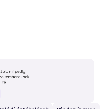
tot, mi pedig
szakembereknek,
i rá