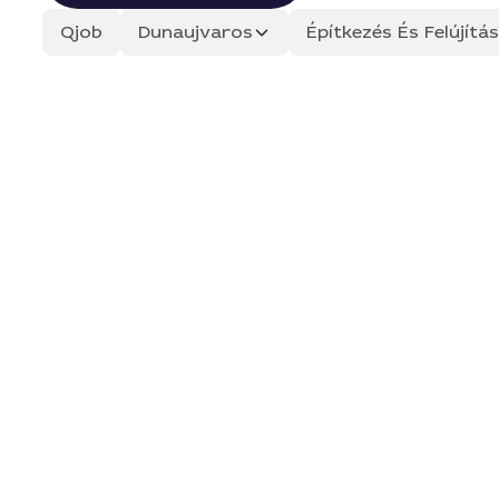
Qjob
Dunaujvaros
Építkezés És Felújít