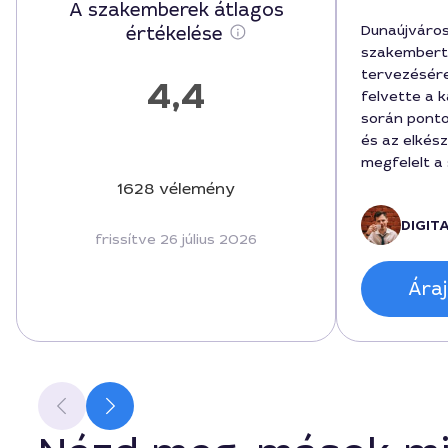
A szakemberek átlagos
Dunaújváro
értékelése
szakembert 
tervezésére
4,4
felvette a 
során ponto
és az elkész
megfelelt a
320000 fori
1628 vélemény
tartalmazta
DIGIT
kivitelezés
frissítve 26 július 2026
vonatkozó j
Színproblém
Áraj
kivitelező,
tartós, eszt