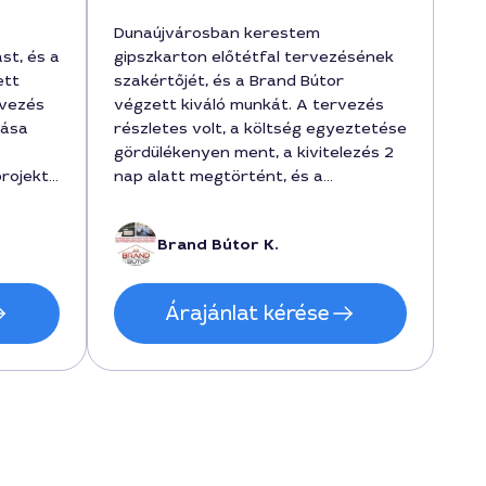
Dunaújvárosban kerestem
st, és a
gipszkarton előtétfal tervezésének
ett
szakértőjét, és a Brand Bútor
rvezés
végzett kiváló munkát. A tervezés
zása
részletes volt, a költség egyeztetése
gördülékenyen ment, a kivitelezés 2
projekt
nap alatt megtörtént, és a
lott, a
végeredmény pontosan az ízlésünk
sebb
szerint alakult. A szakember 3
Brand Bútor K.
selve
gyakorlatban bizonyított éve, a
000 Ft
munka közben is figyelt ránk. A teljes
ízható
projekt 120000 forintba került, és a
Árajánlat kérése
k a
tervezés 5-6 órát vett igénybe.
ésére