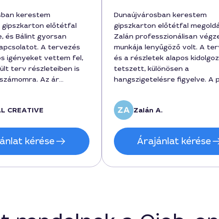
sban kerestem
Dunaújvárosban kerestem
gipszkarton előtétfal
gipszkarton előtétfal megoldá
, és Bálint gyorsan
Zalán professzionálisan végz
kapcsolatot. A tervezés
munkája lenyűgöző volt. A te
s igényeket vettem fel,
és a részletek alapos kidolgo
ült terv részleteiben is
tetszett, különösen a
 számomra. Az ár
hangszigetelésre figyelve. A 
nt körül alakult, amely
végig pontos ütemezésben zaj
 a konzultációt és a
kivitelezés során felmerült ki
AL CREATIVE
Zalán A.
hez szükséges anyagokra
módosítások gyorsan menedz
avaslatokat.
lettek, és a végleges ár 520
ák nélkül érkezett a
körül mozgott. Igényes, megb
ánlat kérése
Árajánlat kérése
 a végleges megoldás pedig
szakember, akit szívből ajánlo
étikus.
gipszkarton előtétfal tervez
Dunaújvárosban.