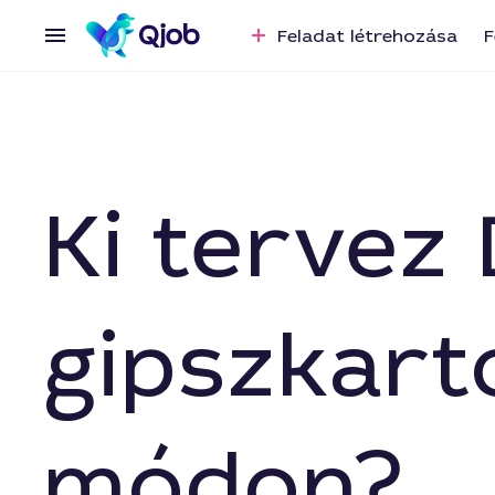
Feladat létrehozása
F
Ki tervez
gipszkarto
módon?