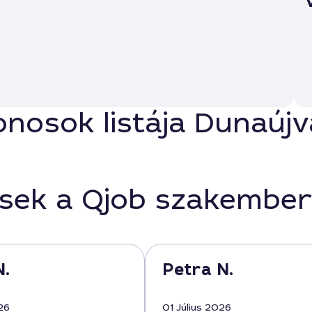
onosok listája Dunaúj
ések a Qjob szakember
N.
Petra N.
26
01 Július 2026