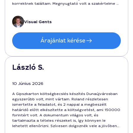
korrektnek találtam. Megnyugtató volt a szakértelme és
a határidők betartása.
Visual Gents
Árajánlat kérése
László S.
10 Június 2026
A Gipszkarton költségbecslés készítés Dunaújvárosban
egyszerűbb volt, mint vártam. Roland részletesen
ismertette a feladatot, és 2 nappal a megbeszélt
határidő előtt elkészítette a költségvetést, ami 150000
forintért volt. A dokumentum világos volt, és
tartalmazta a tételes részeket is, így könnyen le
lehetett ellenőrizni. Szívesen dolgoznék vele a jövőben
is, ha gibsonszerűen bonyolult projektem lenne.