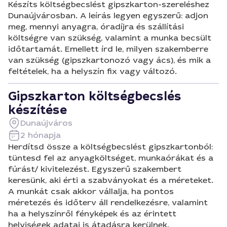
Készíts költségbecslést gipszkarton-szereléshez
Dunaújvárosban. A leírás legyen egyszerű: adjon
meg, mennyi anyagra, óradíjra és szállítási
költségre van szükség, valamint a munka becsült
időtartamát. Emellett írd le, milyen szakemberre
van szükség (gipszkartonozó vagy ács), és mik a
feltételek, ha a helyszín fix vagy változó.
Gipszkarton költségbecslés
készítése
Dunaújváros
2 hónapja
Herdítsd össze a költségbecslést gipszkartonból:
tüntesd fel az anyagköltséget, munkaórákat és a
fúrást/ kivitelezést. Egyszerű szakembert
keresünk, aki érti a szabványokat és a méreteket.
A munkát csak akkor vállalja, ha pontos
méretezés és időterv áll rendelkezésre, valamint
ha a helyszínről fényképek és az érintett
helyiségek adatai is átadásra kerülnek.