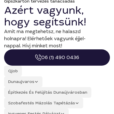
Gipszkarton tervezés tanácsadás
Azért vagyunk,
hogy segítsünk!
Amit ma megtehetsz, ne halaszd
holnapra! Elérhetőek vagyunk éjjel-
nappal. Hívj minket most!
06 (1) 490 0436
Qjob
Dunaujvaros
Építkezés És Felújítás Dunaújvárosban
Szobafestés Mázolás Tapétázás
Ingyenes Festés Pályázat