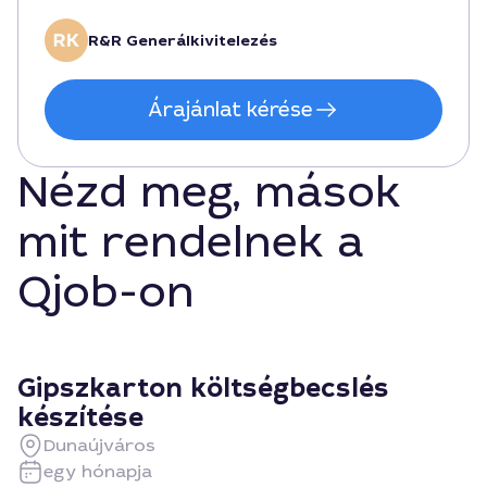
R&R Generálkivitelezés
Árajánlat kérése
Nézd meg, mások
mit rendelnek a
Qjob-on
Gipszkarton költségbecslés
készítése
Dunaújváros
egy hónapja