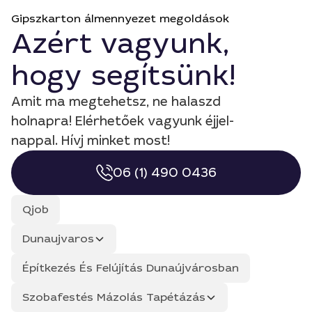
Gipszkarton álmennyezet megoldások
Azért vagyunk,
hogy segítsünk!
Amit ma megtehetsz, ne halaszd
holnapra! Elérhetőek vagyunk éjjel-
nappal. Hívj minket most!
06 (1) 490 0436
Qjob
Dunaujvaros
Építkezés És Felújítás Dunaújvárosban
Szobafestés Mázolás Tapétázás