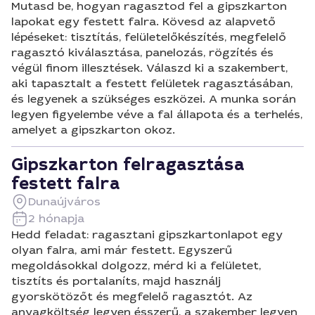
Mutasd be, hogyan ragasztod fel a gipszkarton
lapokat egy festett falra. Kövesd az alapvető
lépéseket: tisztítás, felületelőkészítés, megfelelő
ragasztó kiválasztása, panelozás, rögzítés és
végül finom illesztések. Válaszd ki a szakembert,
aki tapasztalt a festett felületek ragasztásában,
és legyenek a szükséges eszközei. A munka során
legyen figyelembe véve a fal állapota és a terhelés,
amelyet a gipszkarton okoz.
Gipszkarton felragasztása
festett falra
Dunaújváros
2 hónapja
Hedd feladat: ragasztani gipszkartonlapot egy
olyan falra, ami már festett. Egyszerű
megoldásokkal dolgozz, mérd ki a felületet,
tisztíts és portalaníts, majd használj
gyorskötözőt és megfelelő ragasztót. Az
anyagköltség legyen ésszerű, a szakember legyen