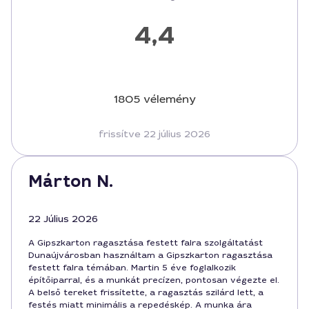
4,4
1805 vélemény
frissítve 22 július 2026
Márton N.
22 Július 2026
A Gipszkarton ragasztása festett falra szolgáltatást
Dunaújvárosban használtam a Gipszkarton ragasztása
festett falra témában. Martin 5 éve foglalkozik
építőiparral, és a munkát precízen, pontosan végezte el.
A belső tereket frissítette, a ragasztás szilárd lett, a
festés miatt minimális a repedéskép. A munka ára