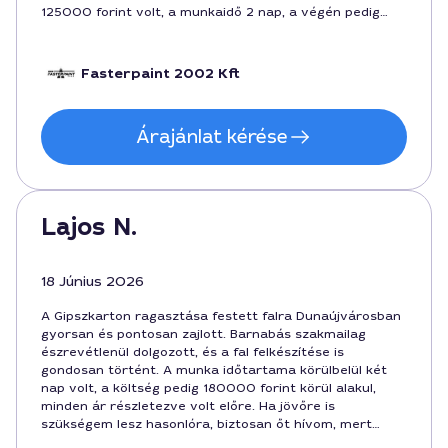
125000 forint volt, a munkaidő 2 nap, a végén pedig
szépre és síkba sikerült hozni minden felületet.
Fasterpaint 2002 Kft
Árajánlat kérése
Lajos N.
18 Június 2026
A Gipszkarton ragasztása festett falra Dunaújvárosban
gyorsan és pontosan zajlott. Barnabás szakmailag
észrevétlenül dolgozott, és a fal felkészítése is
gondosan történt. A munka időtartama körülbelül két
nap volt, a költség pedig 180000 forint körül alakul,
minden ár részletezve volt előre. Ha jövőre is
szükségem lesz hasonlóra, biztosan őt hívom, mert
megbízható és barátságos maradt a kommunikáció.