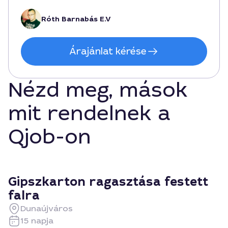
Róth Barnabás E.V
Árajánlat kérése
Nézd meg, mások
mit rendelnek a
Qjob-on
Gipszkarton ragasztása festett
falra
Dunaújváros
15 napja