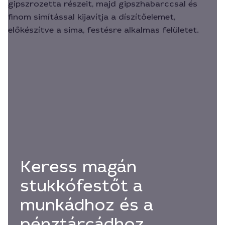
Keress magán
stukkófestőt a
munkádhoz és a
pénztárcádhoz