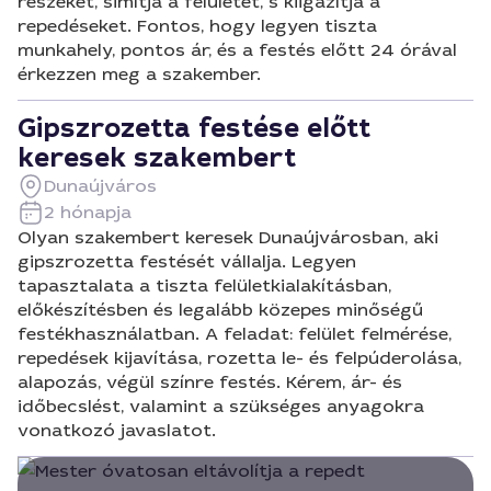
részeket, simítja a felületet, s kiigazítja a
repedéseket. Fontos, hogy legyen tiszta
munkahely, pontos ár, és a festés előtt 24 órával
érkezzen meg a szakember.
Gipszrozetta festése előtt
keresek szakembert
Dunaújváros
2 hónapja
Olyan szakembert keresek Dunaújvárosban, aki
gipszrozetta festését vállalja. Legyen
tapasztalata a tiszta felületkialakításban,
előkészítésben és legalább közepes minőségű
festékhasználatban. A feladat: felület felmérése,
repedések kijavítása, rozetta le- és felpúderolása,
alapozás, végül színre festés. Kérem, ár- és
időbecslést, valamint a szükséges anyagokra
vonatkozó javaslatot.