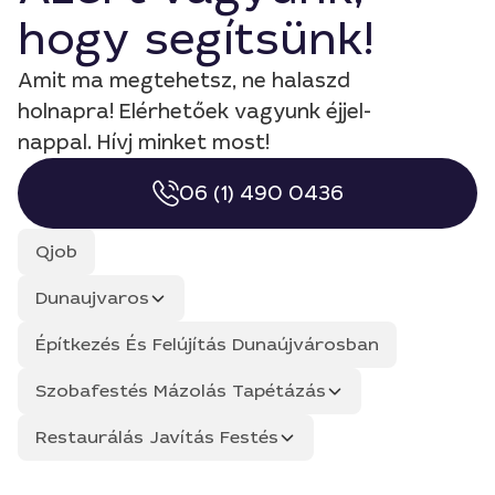
hogy segítsünk!
Amit ma megtehetsz, ne halaszd
holnapra! Elérhetőek vagyunk éjjel-
nappal. Hívj minket most!
06 (1) 490 0436
Qjob
Dunaujvaros
Építkezés És Felújítás Dunaújvárosban
Szobafestés Mázolás Tapétázás
Restaurálás Javítás Festés