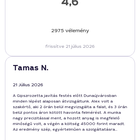
4,6
2975 vélemény
frissítve 21 július 2026
Tamas N.
21 Július 2026
A Gipszrozetta javítás festés előtt Dunaújvárosban
minden lépést alaposan átvizsgáltunk. Alex volt a
szakértő, aki 2 órán belül megvizsgálta a falat, és 3 órán
belül pontos áron kötött havonta felmérést. A munka
nagy precizitással ment, a hozott anyag is megfelelő
minőségű volt, a végén a költség 45000 forint maradt.
Az eredmény szép, egyértelműen a szolgáltatásra
mondható, hogy megérte.