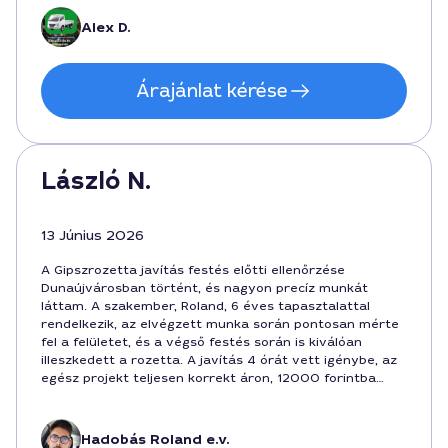
Alex D.
Árajánlat kérése
László N.
13 Június 2026
A Gipszrozetta javítás festés előtti ellenőrzése
Dunaújvárosban történt, és nagyon precíz munkát
láttam. A szakember, Roland, 6 éves tapasztalattal
rendelkezik, az elvégzett munka során pontosan mérte
fel a felületet, és a végső festés során is kiválóan
illeszkedett a rozetta. A javítás 4 órát vett igénybe, az
egész projekt teljesen korrekt áron, 12000 forintba
került. Elégedett vagyok a szolgáltatással és ajánlom
másoknak is e szolgáltatót a városban.
Hadobás Roland e.v.