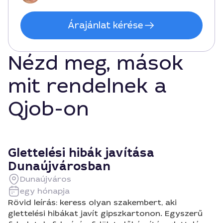
Árajánlat kérése
Nézd meg, mások
mit rendelnek a
Qjob-on
Glettelési hibák javítása
Dunaújvárosban
Dunaújváros
egy hónapja
Rövid leírás: keress olyan szakembert, aki
glettelési hibákat javít gipszkartonon. Egyszerű