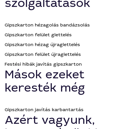
szolgáltatások
Gipszkarton hézagolás bandázsolás
Gipszkarton felület glettelés
Gipszkarton hézag újraglettelés
Gipszkarton felület újraglettelés
Festési hibák javítás gipszkarton
Mások ezeket
keresték még
Gipszkarton javítás karbantartás
Azért vagyunk,