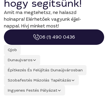
hogy segítsünk!
Amit ma megtehetsz, ne halaszd
holnapra! Elérhetőek vagyunk éjjel-
nappal. Hívj minket most!
06 (1) 490 0436
Qjob
Dunaujvaros
Építkezés És Felújítás Dunaújvárosban
Szobafestés Mázolás Tapétázás
Ingyenes Festés Pályázat