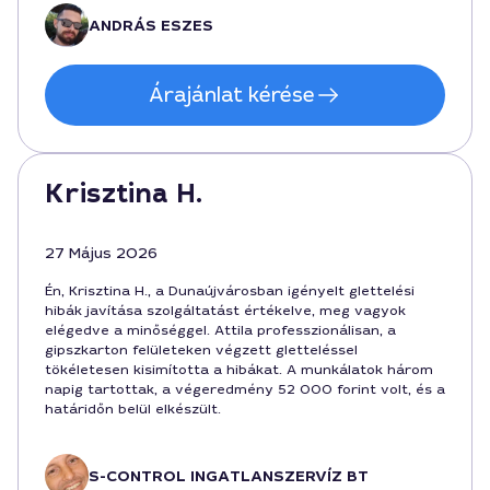
vagyunk és szívesen ajánljuk másoknak a szolgáltatását
ANDRÁS ESZES
Dunaújvárosban a glettelési hibák javítására.
Árajánlat kérése
Krisztina H.
27 Május 2026
Én, Krisztina H., a Dunaújvárosban igényelt glettelési
hibák javítása szolgáltatást értékelve, meg vagyok
elégedve a minőséggel. Attila professzionálisan, a
gipszkarton felületeken végzett gletteléssel
tökéletesen kisimította a hibákat. A munkálatok három
napig tartottak, a végeredmény 52 000 forint volt, és a
határidőn belül elkészült.
S-CONTROL INGATLANSZERVÍZ BT