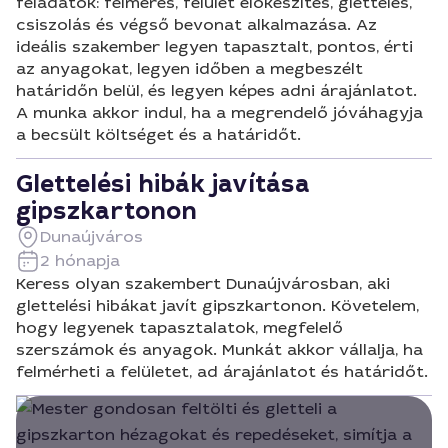
feladatok: felmérés, felület előkészítés, glettelés,
csiszolás és végső bevonat alkalmazása. Az
ideális szakember legyen tapasztalt, pontos, érti
az anyagokat, legyen időben a megbeszélt
határidőn belül, és legyen képes adni árajánlatot.
A munka akkor indul, ha a megrendelő jóváhagyja
a becsült költséget és a határidőt.
Glettelési hibák javítása
gipszkartonon
Dunaújváros
2 hónapja
Keress olyan szakembert Dunaújvárosban, aki
glettelési hibákat javít gipszkartonon. Követelem,
hogy legyenek tapasztalatok, megfelelő
szerszámok és anyagok. Munkát akkor vállalja, ha
felmérheti a felületet, ad árajánlatot és határidőt.