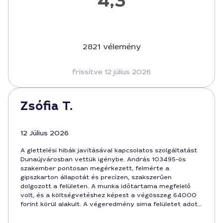
4,3
2821 vélemény
frissítve 12 július 2026
Zsófia T.
12 Július 2026
A glettelési hibák javításával kapcsolatos szolgáltatást
Dunaújvárosban vettük igénybe. András 103495-ös
szakember pontosan megérkezett, felmérte a
gipszkarton állapotát és precízen, szakszerűen
dolgozott a felületen. A munka időtartama megfelelő
volt, és a költségvetéshez képest a végösszeg 64000
forint körül alakult. A végeredmény sima felületet adott,
a hiba már nem látható. A kommunikáció kedves volt, és
a munka közben is tartotta a határidőt. Elégedettek