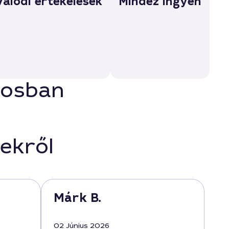
Valódi értékelések
Mindez ingyen
rosban
ekről
Márk B.
02 Június 2026