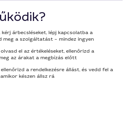
űködik?
 kérj árbecsléseket, lépj kapcsolatba a
d meg a szolgáltatást – mindez ingyen
olvasd el az értékeléseket, ellenőrizd a
 meg az árakat a megbízás előtt
 ellenőrizd a rendelkezésre állást, és vedd fel a
amikor készen állsz rá