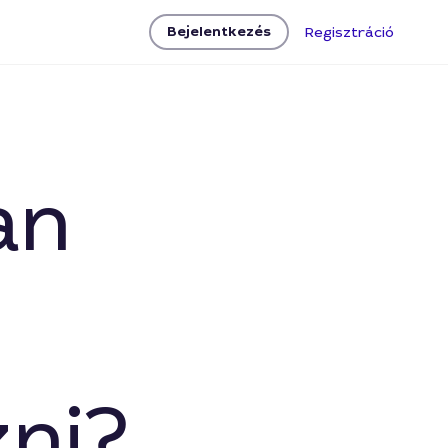
Bejelentkezés
Regisztráció
an
zni?