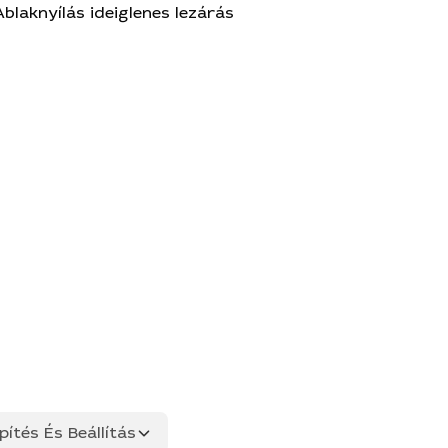
Ablaknyílás ideiglenes lezárás
ítés És Beállítás