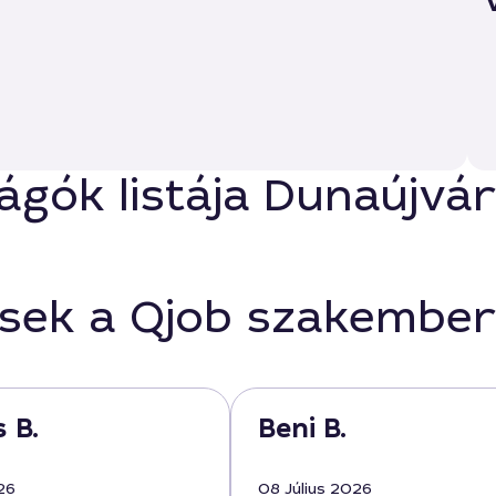
ágók listája Dunaújvá
ések a Qjob szakember
 B.
Beni B.
26
08 Július 2026