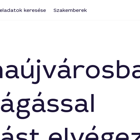
eladatok keresése
Szakemberek
naújvárosb
ágással
ást elvége