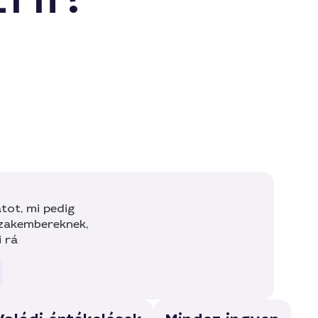
tot, mi pedig
szakembereknek,
i rá