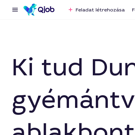
Feladat létrehozása
F
Ki tud Du
gyémántv
ablakbont