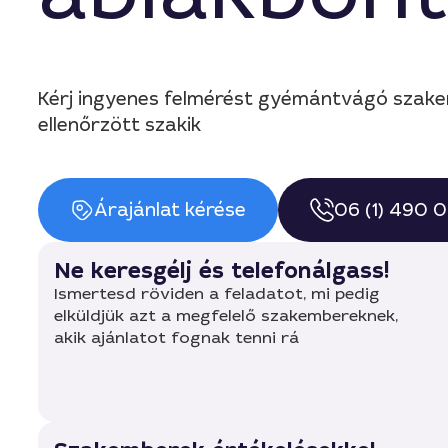
Kérj ingyenes felmérést gyémántvágó szakem
ellenőrzött szakik
Árajánlat kérése
06 (1) 490 
Ne keresgélj és telefonálgass!
Ismertesd röviden a feladatot, mi pedig
elküldjük azt a megfelelő szakembereknek,
akik ajánlatot fognak tenni rá