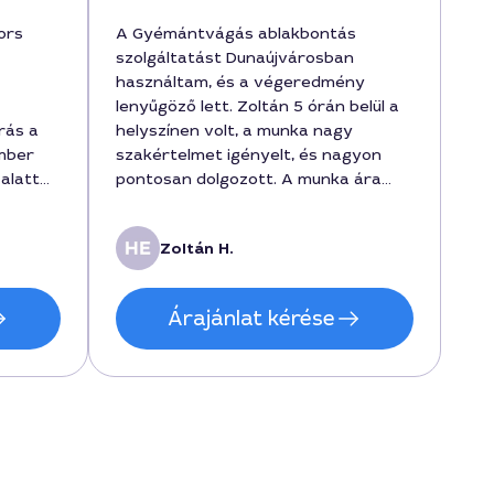
ors
A Gyémántvágás ablakbontás
szolgáltatást Dunaújvárosban
használtam, és a végeredmény
lenyűgöző lett. Zoltán 5 órán belül a
rás a
helyszínen volt, a munka nagy
mber
szakértelmet igényelt, és nagyon
 alatt
pontosan dolgozott. A munka ára
ült. Az
120000 forint volt, de megérte a
minőséget, mert az ablakkörív
Zoltán H.
 maradt,
tökéletesen illeszkedik az új
olt.
dekorhoz. A szolgáltatás során a
z jövő
szakember figyelmes volt, és
Árajánlat kérése
részletesen elmagyarázta a
lépéseket.
ról.