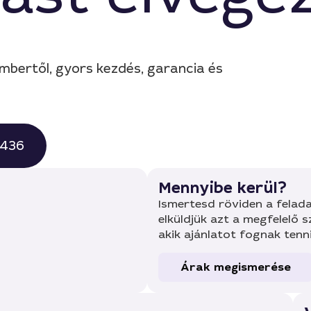
bertől, gyors kezdés, garancia és
0436
Mennyibe kerül?
Ismertesd röviden a felada
elküldjük azt a megfelelő 
akik ajánlatot fognak tenn
Árak megismerése