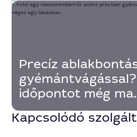
Precíz ablakbontá
gyémántvágással? 
időpontot még ma.
Kapcsolódó szolgál