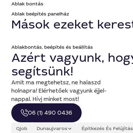
Ablak bontás
Ablak beépítés panelház
Mások ezeket keres
Ablakbontás, beépítés és beállítás
Azért vagyunk, hog
segítsünk!
Amit ma megtehetsz, ne halaszd
holnapra! Elérhetőek vagyunk éjjel-
nappal. Hívj minket most!
06 (1) 490 0436
Qjob
Dunaujvaros
Építkezés És Felújít