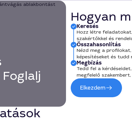
Hogyan m
Keresés
Hozz létre feladatokat,
szakértőkkel és rendel
Összahasonlítás
Nézd meg a profilokat, 
képesítéseket és tudd
s
Megbízás
Tedd fel a kérdéseidet,
Foglalj
megfelelő szakembert, 
Elkezdem
tatások