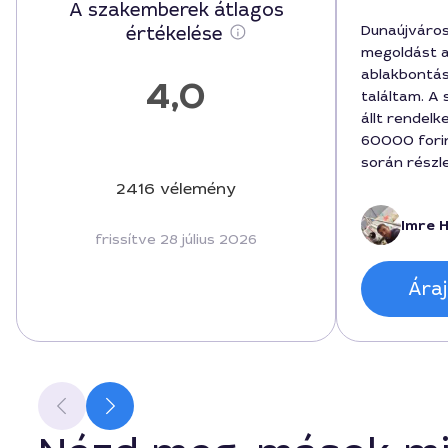
A szakemberek átlagos
Dunaújváro
értékelése
megoldást 
ablakbontás
4,0
találtam. A
állt rendel
60000 forin
során részl
folyamatot,
2416 vélemény
professziona
Imre H
tisztaság, a
frissítve 28 július 2026
ablakok szél
a végeredmé
Áraj
esztétikus.