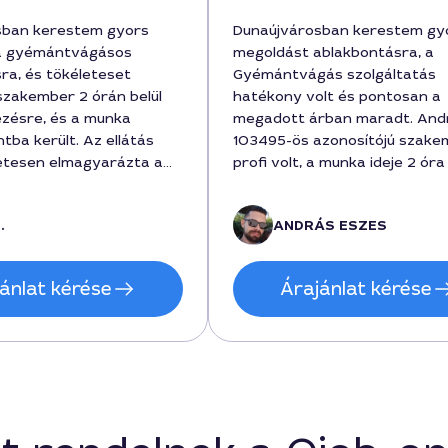
sban kerestem gyors
Dunaújvárosban kerestem gy
a gyémántvágásos
megoldást ablakbontásra, a
ra, és tökéleteset
Gyémántvágás szolgáltatás
 szakember 2 órán belül
hatékony volt és pontosan a
kezésre, és a munka
megadott árban maradt. And
tba került. Az ellátás
103495-ös azonosítójú szake
etesen elmagyarázta a
profi volt, a munka ideje 2 óra
 látszott a
lejárt, és 180000 forintba ker
lizmus, a precizitás és a
ablakkeretet szakszerűen
.
ANDRÁS ESZES
mi külön kiemelendő. Az
megőrizték, a helyiség tiszta
e minimálisan sem sérült,
a kommunikáció gördülékeny v
ny sima felületű,
Ajánlott szolgáltatás a házho
ánlat kérése
Árajánlat kérése
felméréssel együtt, ha valaki
Dunaújvárosban gondolkodik
gyémántvágásos ablakbontás