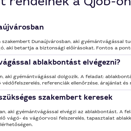
t rendelnek a Qjob-o
aújvárosban
n szakembert Dunaújvárosban, aki gyémántvágással tud
, aki betartja a biztonsági előírásokat. Fontos a ponto
ágással ablakbontást elvégezni?
, aki gyémántvágással dolgozik. A feladat: ablakbon
ő védőfelszerelés, referenciák ellenőrzése, árajánlat é
szükséges szakembert keresek
n, aki gyémántvágással elvégzi az ablakbontást. A fel
elő vágó- és vágóorvosi felszerelés, tapasztalat ablak
lérhetőségen.