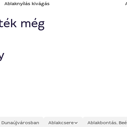
Ablaknyílás kivágás
ték még
y
ás Dunaújvárosban
Ablakcsere
Ablakbontás, Beép