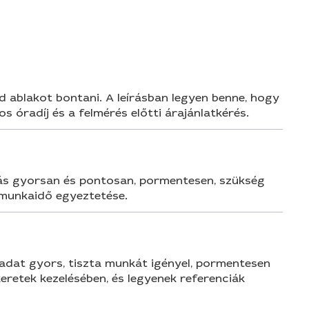
n
 ablakot bontani. A leírásban legyen benne, hogy
s óradíj és a felmérés előtti árajánlatkérés.
tás gyorsan és pontosan, pormentesen, szükség
s munkaidő egyeztetése.
adat gyors, tiszta munkát igényel, pormentesen
keretek kezelésében, és legyenek referenciák