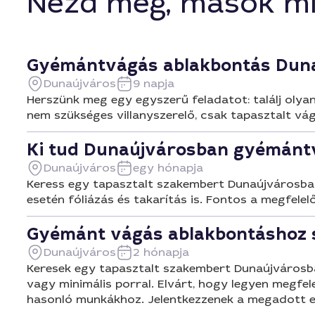
Nézd meg, mások mi
Gyémántvágás ablakbontás Dun
Dunaújváros
9 napja
Herszünk meg egy egyszerű feladatot: találj olya
nem szükséges villanyszerelő, csak tapasztalt vágó
Ki tud Dunaújvárosban gyémántv
Dunaújváros
egy hónapja
Keress egy tapasztalt szakembert Dunaújvárosban
esetén fóliázás és takarítás is. Fontos a megfelel
Gyémánt vágás ablakbontáshoz 
Dunaújváros
2 hónapja
Keresek egy tapasztalt szakembert Dunaújvárosba
vagy minimális porral. Elvárt, hogy legyen megfel
hasonló munkákhoz. Jelentkezzenek a megadott e