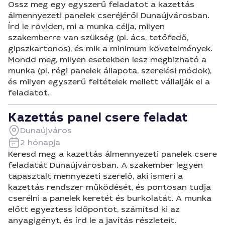
Ossz meg egy egyszerű feladatot a kazettás
álmennyezeti panelek cseréjéről Dunaújvárosban.
Írd le röviden, mi a munka célja, milyen
szakemberre van szükség (pl. ács, tetőfedő,
gipszkartonos), és mik a minimum követelmények.
Mondd meg, milyen esetekben lesz megbizható a
munka (pl. régi panelek állapota, szerelési módok),
és milyen egyszerű feltételek mellett vállalják el a
feladatot.
Kazettás panel csere feladat
Dunaújváros
2 hónapja
Keresd meg a kazettás álmennyezeti panelek csere
feladatát Dunaújvárosban. A szakember legyen
tapasztalt mennyezeti szerelő, aki ismeri a
kazettás rendszer működését, és pontosan tudja
cserélni a panelek keretét és burkolatát. A munka
előtt egyeztess időpontot, számítsd ki az
anyagigényt, és írd le a javítás részleteit.