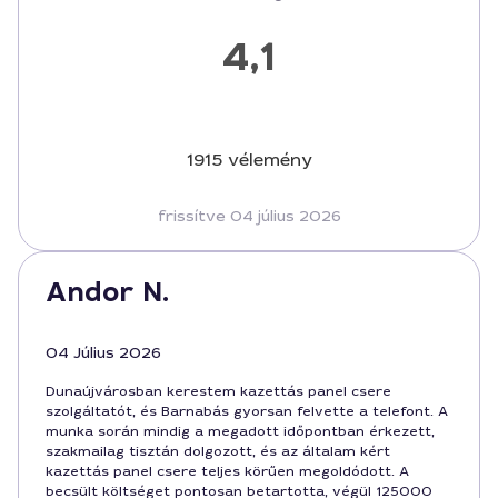
4,1
1915 vélemény
frissítve 04 július 2026
Andor N.
04 Július 2026
Dunaújvárosban kerestem kazettás panel csere
szolgáltatót, és Barnabás gyorsan felvette a telefont. A
munka során mindig a megadott időpontban érkezett,
szakmailag tisztán dolgozott, és az általam kért
kazettás panel csere teljes körűen megoldódott. A
becsült költséget pontosan betartotta, végül 125000