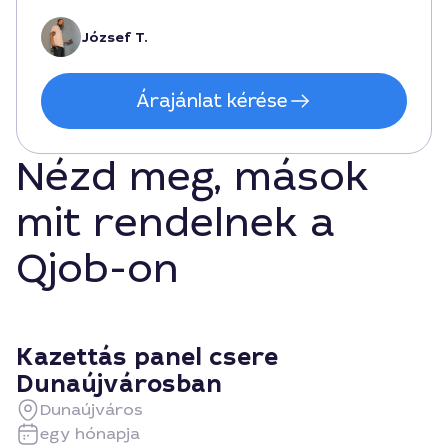
állt. Biztosan ajánlom Dunaújvárosban.
József T.
Árajánlat kérése
Nézd meg, mások
mit rendelnek a
Qjob-on
Kazettás panel csere
Dunaújvárosban
Dunaújváros
egy hónapja