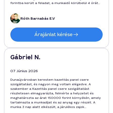
forintba került a feladat, a munkaidő körülbelül 4 órát
vett igénybe. Ha valaki hosszútávú megoldást keres
Dunaújvárosban, ajánlom.
Róth Barnabás E.V
Árajánlat kérése
Gábriel N.
07 Június 2026
Dunaújvárosban kerestem kazettás panel csere
szolgáltatást, és nagyon meg voltam elégedve. A
szakember a Kazettás panel csere szolgáltatást
részletesen elmagyarázta, felmérte a helyzetet és
meghatározta az árat 150000 forint környékén, amely
tartalmazta a munkadíjat és az anyag egy részét. A
munka 3 nap alatt elkészült, a járulékos zajok
megszűntek, és a mennyezet a megadott időben készen