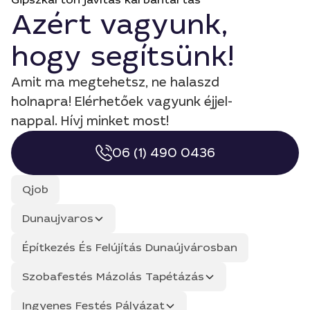
Azért vagyunk,
hogy segítsünk!
Amit ma megtehetsz, ne halaszd
holnapra! Elérhetőek vagyunk éjjel-
nappal. Hívj minket most!
06 (1) 490 0436
Qjob
Dunaujvaros
Építkezés És Felújítás Dunaújvárosban
Szobafestés Mázolás Tapétázás
Ingyenes Festés Pályázat