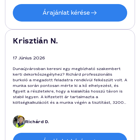
Árajánlat kérése
Krisztián N.
17 Június 2026
Dunaújvárosban keresni egy megbízható szakembert
kerti dekorkőszegélyhez? Richárd professzionális
burkoló a megadott feladatra rendkívül felkészült volt. A
munka során pontosan mérte ki a kő elhelyezést, és
figyelt a részletekre, hogy a kialakítás hosszú távon is
stabil legyen. A kifizetett ár tartalmazta a
költségkalkulációt és a munka végén a tisztítást, 32000
forintért végezte a tevékenységet. Ajánlanám bárkinek,
aki Dunaújvárosban szeretne tartós kerti dekorációt.
Richárd D.