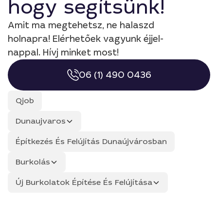
hogy segítsünk!
Amit ma megtehetsz, ne halaszd
holnapra! Elérhetőek vagyunk éjjel-
nappal. Hívj minket most!
06 (1) 490 0436
Qjob
Dunaujvaros
Építkezés És Felújítás Dunaújvárosban
Burkolás
Új Burkolatok Építése És Felújítása