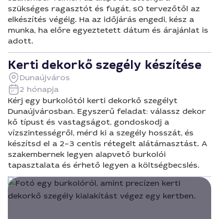
szükséges ragasztót és fugát, s0 tervezőtől az
elkészítés végéig. Ha az időjárás engedi, kész a
munka, ha előre egyeztetett dátum és árajánlat is
adott.
Kerti dekorkő szegély készítése
Dunaújváros
2 hónapja
Kérj egy burkolótól kerti dekorkő szegélyt
Dunaújvárosban. Egyszerű feladat: válassz dekor
kő típust és vastagságot, gondoskodj a
vízszintességről, mérd ki a szegély hosszát, és
készítsd el a 2–3 centis rétegelt alátámasztást. A
szakembernek legyen alapvető burkolói
tapasztalata és érhető legyen a költségbecslés.