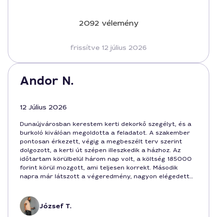
2092 vélemény
frissítve 12 július 2026
Andor N.
12 Július 2026
Dunaújvárosban kerestem kerti dekorkő szegélyt, és a
burkoló kiválóan megoldotta a feladatot. A szakember
pontosan érkezett, végig a megbeszélt terv szerint
dolgozott, a kerti út szépen illeszkedik a házhoz. Az
időtartam körülbelül három nap volt, a költség 185000
forint körül mozgott, ami teljesen korrekt. Második
napra már látszott a végeredmény, nagyon elégedett
vagyok a minőséggel. Javaslom mindenkinek, aki tartós,
esztétikus szegélyt szeretne a kertbe.
József T.