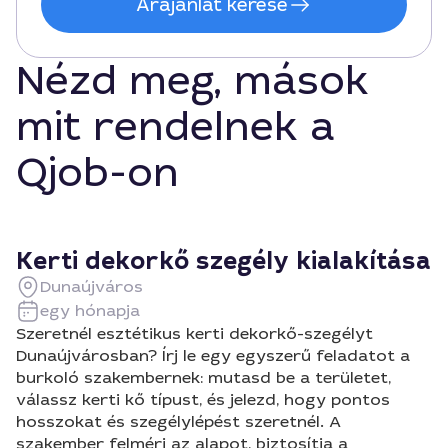
Árajánlat kérése
Nézd meg, mások
mit rendelnek a
Qjob-on
Kerti dekorkő szegély kialakítása
Dunaújváros
egy hónapja
Szeretnél esztétikus kerti dekorkő-szegélyt
Dunaújvárosban? Írj le egy egyszerű feladatot a
burkoló szakembernek: mutasd be a területet,
válassz kerti kő típust, és jelezd, hogy pontos
hosszokat és szegélylépést szeretnél. A
szakember felméri az alapot, biztosítja a