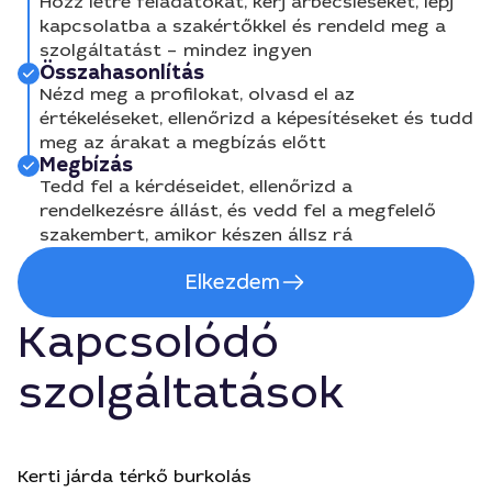
Hozz létre feladatokat, kérj árbecsléseket, lépj
kapcsolatba a szakértőkkel és rendeld meg a
szolgáltatást – mindez ingyen
Összahasonlítás
Nézd meg a profilokat, olvasd el az
értékeléseket, ellenőrizd a képesítéseket és tudd
meg az árakat a megbízás előtt
Megbízás
Tedd fel a kérdéseidet, ellenőrizd a
rendelkezésre állást, és vedd fel a megfelelő
szakembert, amikor készen állsz rá
Elkezdem
Kapcsolódó
szolgáltatások
Kerti járda térkő burkolás