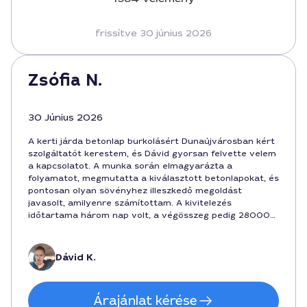
frissítve 30 június 2026
Zsófia N.
30 Június 2026
A kerti járda betonlap burkolásért Dunaújvárosban kért
szolgáltatót kerestem, és Dávid gyorsan felvette velem
a kapcsolatot. A munka során elmagyarázta a
folyamatot, megmutatta a kiválasztott betonlapokat, és
pontosan olyan sövényhez illeszkedő megoldást
javasolt, amilyenre számítottam. A kivitelezés
időtartama három nap volt, a végösszeg pedig 280000
forintban realizálódott, minden költség tisztán és
érthetően feltüntetve. Nagyon elégedett vagyok a
végeredménnyel, visszajelzések alapján bátran ajánlom
Dávid K.
őt.
Árajánlat kérése