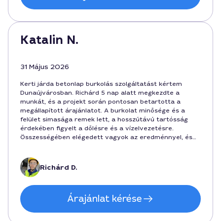
Katalin N.
31 Május 2026
Kerti járda betonlap burkolás szolgáltatást kértem
Dunaújvárosban. Richárd 5 nap alatt megkezdte a
munkát, és a projekt során pontosan betartotta a
megállapított árajánlatot. A burkolat minősége és a
felület simasága remek lett, a hosszútávú tartósság
érdekében figyelt a dőlésre és a vízelvezetésre.
Összességében elégedett vagyok az eredménnyel, és
az ár is reális volt a végzett munkához képest, a
munkaidőhöz viszonyítva. A kertem máris vonzóbb lett,
a betonlapoknak köszönhetően könnyen tisztítható a
Richárd D.
felület.
Árajánlat kérése