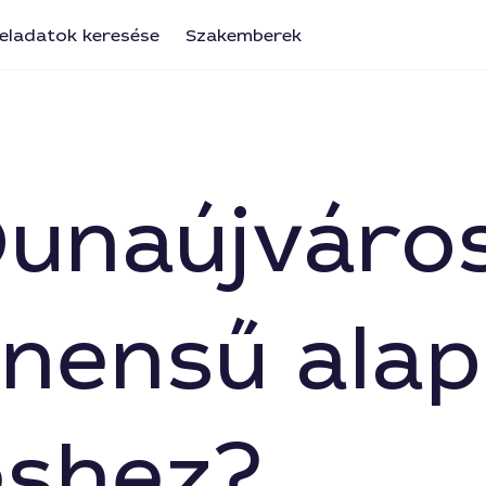
eladatok keresése
Szakemberek
Dunaújváro
nensű alap
éshez?