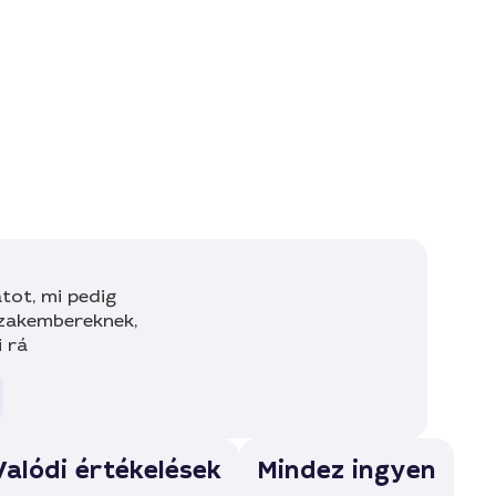
tot, mi pedig
szakembereknek,
i rá
Valódi értékelések
Mindez ingyen