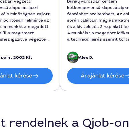
rosban végzett
Dunaújvárosban kértem
sű alapozás ipari
kétkomponensű alapozás ipar
iváló minőségben zajlott.
festéshez szakembert. Az esk
r pontosan felmérte az
során találtam meg az alkatr
és a munkát a megadott
és a kivitelezés 3 nap alatt lez
elül, a megismert
A munkálat a megadott időke
shez igazítva végezte.
a technikai leírás szerint tört
 ára 210000 forint volt,
az ár-forintban kiszabott dí
apot vett igénybe, és a
forint volt, amely tartalmazta
rpaint 2002 Kft
Alex D.
y tartóssága
felületi előkészítést és a vég
. Ajánlott személyként
ellenőrzést. Alex gondos és 
artin-t Dunaújvárosban.
volt, csak ajánlani tudom a
ánlat kérése
Árajánlat kérése
szolgáltatást.
t rendelnek a Qjob-o