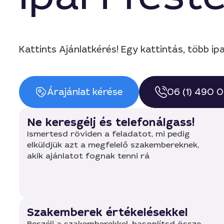
Kattints Ajánlatkérés! Egy kattintás, több ip
Árajánlat kérése
06 (1) 490 
Ne keresgélj és telefonálgass!
Ismertesd röviden a feladatot, mi pedig
elküldjük azt a megfelelő szakembereknek,
akik ajánlatot fognak tenni rá
Szakemberek értékelésekkel
Beszélj a szakemberekkel, hasonlítsd össze