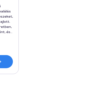
i
alálás
észeket,
ajlott.
retben,
ént, és
j 450000
 a
ső
pontos
n