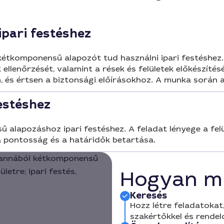
pari festéshez
tkomponensű alapozót tud használni ipari festéshez. 
ellenőrzését, valamint a rések és felületek előkészít
, és értsen a biztonsági előírásokhoz. A munka során a 
estéshez
lapozáshoz ipari festéshez. A feladat lényege a felül
 a pontosság és a határidők betartása.
Hogyan m
Keresés
Hozz létre feladatokat,
szakértőkkel és rendel