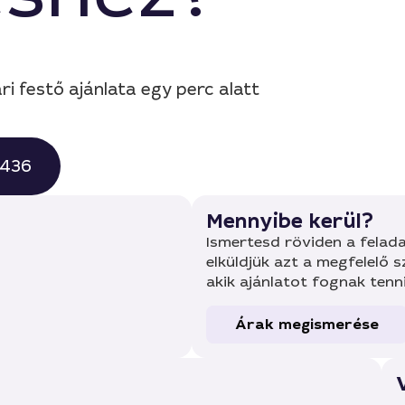
ari festő ajánlata egy perc alatt
0436
Mennyibe kerül?
Ismertesd röviden a felada
elküldjük azt a megfelelő 
akik ajánlatot fognak tenn
Árak megismerése