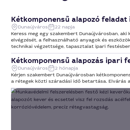
Kétkomponensű alapozó feladat i
Dunaújváros
22 napja
Keress meg egy szakembert Dunaújvárosban, aki ké
elvégzését, a felhasználható anyagok és eszközök 
technikai végzettsége, tapasztalat ipari festésben
Kétkomponensű alapozás ipari f
Dunaújváros
2 hónapja
Kérjen szakembert Dunaújvárosban kétkomponensű a
a rétegek közti száradási idő betartása. Elvárás