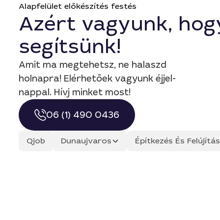
Alapfelület előkészítés festés
Azért vagyunk, hog
segítsünk!
Amit ma megtehetsz, ne halaszd
holnapra! Elérhetőek vagyunk éjjel-
nappal. Hívj minket most!
06 (1) 490 0436
Qjob
Dunaujvaros
Építkezés És Felújít