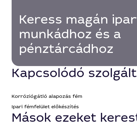
Keress magán ipari
munkádhoz és a
pénztárcádhoz
Kapcsolódó szolgál
Korróziógátló alapozás fém
Ipari fémfelület előkészítés
Mások ezeket keres