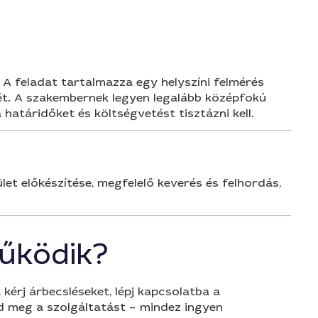
A feladat tartalmazza egy helyszíni felmérés
ését. A szakembernek legyen legalább középfokú
határidőket és költségvetést tisztázni kell.
et előkészítése, megfelelő keverés és felhordás,
űködik?
 kérj árbecsléseket, lépj kapcsolatba a
d meg a szolgáltatást – mindez ingyen