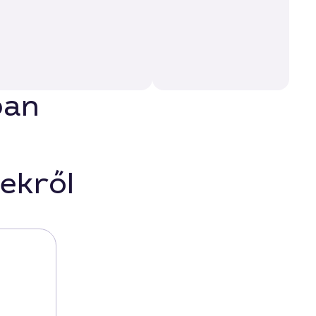
ban
ekről