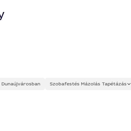
y
ás Dunaújvárosban
Szobafestés Mázolás Tapétázás