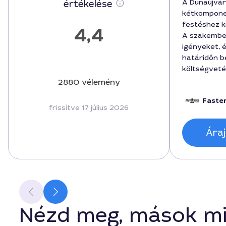
A Dunaújvá
értékelése
kétkomponen
festéshez k
4,4
A szakembe
igényeket, 
határidőn b
költségveté
Az alapozás
2880 vélemény
a munka 2 n
Faste
végeredmén
frissítve 17 július 2026
megnyugtató
említeném M
Áraj
Nézd meg, mások mi