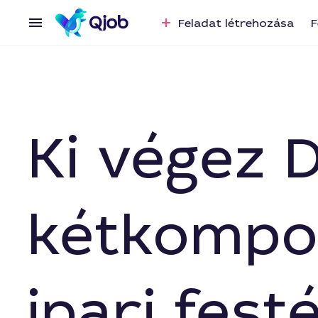
Feladat létrehozása
F
Ki végez 
kétkompo
ipari fest