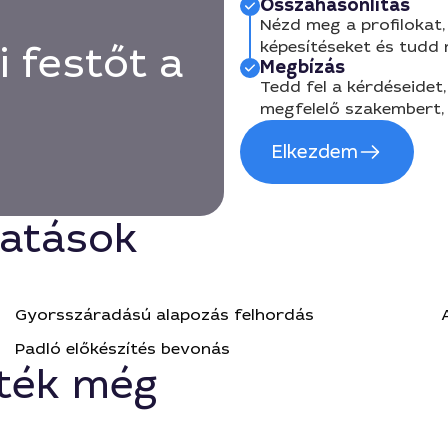
Összahasonlítás
Nézd meg a profilokat, 
képesítéseket és tudd
 festőt a
Megbízás
Tedd fel a kérdéseidet,
megfelelő szakembert, 
Elkezdem
tatások
Gyorsszáradású alapozás felhordás
Padló előkészítés bevonás
ték még