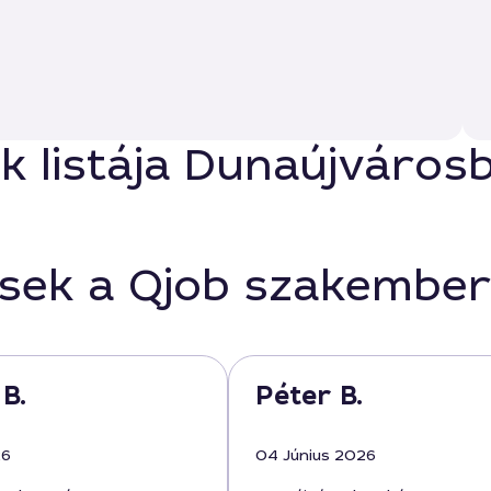
ők listája Dunaújváros
ések a Qjob szakember
B.
Péter B.
26
04 Június 2026