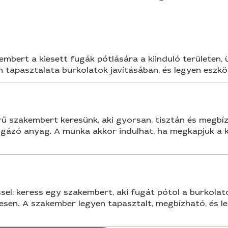
mbert a kiesett fugák pótlására a kiinduló területen
 tapasztalata burkolatok javításában, és legyen eszköze
ű szakembert keresünk, aki gyorsan, tisztán és megbí
ugázó anyag. A munka akkor indulhat, ha megkapjuk a k
: keress egy szakembert, aki fugát pótol a burkolato
etesen. A szakember legyen tapasztalt, megbízható, és 