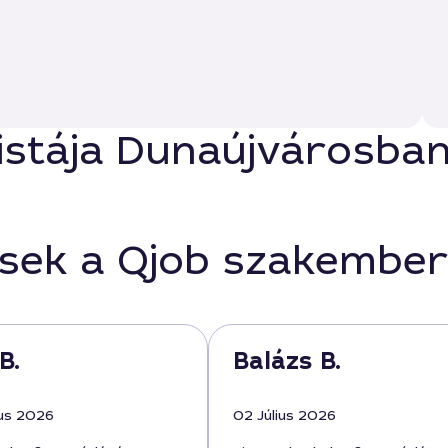
listája Dunaújvárosba
ések a Qjob szakember
B.
Balázs B.
us 2026
02 Július 2026