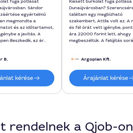
kolat fuga pótlását
Kiesett burkolat fuga pótlása
aújvárosban. Sándor
Dunaújvárosban? Szerencsér
zzáértése egyértelmű
találtam egy megbízható
osan megmondta a
szakembert, Attila volt az. A
atot és az időtartamot,
és fél órát vett igénybe, pon
igénybe a javítás. A
ára 22000 forint lett, ahogy
pen illeszkedik, az ár
megbeszéltük. A felújítás sor
t volt, a végeredmény
alaposan kitöltötte a fugákat,
sztétikus. Nagyon
végeredmény nagyon esztéti
r B.
Argoplan Kft.
agyok a szolgáltatással.
lett. Ajánlani tudom mindenkin
hosszú távra szeretne megol
ánlat kérése
Árajánlat kérése
t rendelnek a Qjob-o