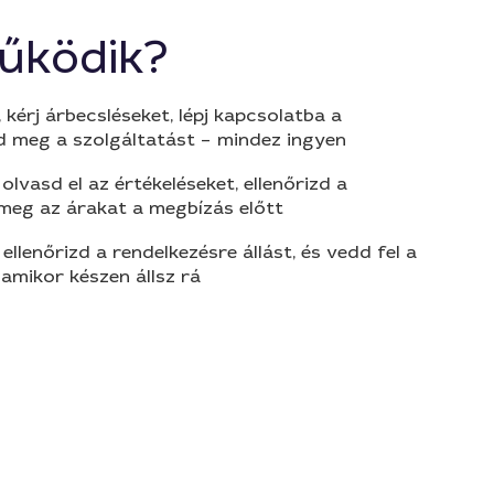
űködik?
 kérj árbecsléseket, lépj kapcsolatba a
d meg a szolgáltatást – mindez ingyen
olvasd el az értékeléseket, ellenőrizd a
 meg az árakat a megbízás előtt
 ellenőrizd a rendelkezésre állást, és vedd fel a
amikor készen állsz rá