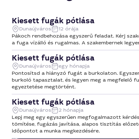
Kiesett fugák pótlása
Dunaújváros
12 órája
Pákoch rendbehozása egyszerű feladat. Kérj szake
a fuga vízálló és rugalmas. A szakembernek legyen
Kiesett fugák pótlása
Dunaújváros
egy hónapja
Pontosítsd a hiányzó fugát a burkolaton. Egyszer
burkoló tapasztalat, és legyen meg a megfelelő f
egyeztetése megtörtént.
Kiesett fugák pótlása
Dunaújváros
2 hónapja
Lepj meg egy egyszerűen megfogalmazott kérdéssel
tömítése, fugázás javítása, alapos tisztítás előz
időpontot a munka megkezdésére.