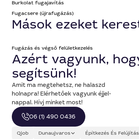
Burkolat fugajavítás
Fugacsere (újrafugázás)
Mások ezeket keres
Fugázás és végső felületkezelés
Azért vagyunk, hog
segítsünk!
Amit ma megtehetsz, ne halaszd
holnapra! Elérhetőek vagyunk éjjel-
nappal. Hívj minket most!
06 (1) 490 0436
Qjob
Dunaujvaros
Építkezés És Felújít