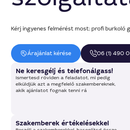
Kérj ingyenes felmérést most; profi burkoló
Árajánlat kérése
06 (1) 490 
Ne keresgélj és telefonálgass!
Ismertesd röviden a feladatot, mi pedig
elküldjük azt a megfelelő szakembereknek,
akik ajánlatot fognak tenni rá
Szakemberek értékelésekkel
Beszélj a szakemberekkel, hasonlítsd össze