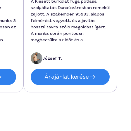
A Kiesett burkolat fuga pótlása
e
szolgáltatás Dunaújvárosban remekül
zajlott. A szakember, 95833, alapos
 munka 3
felmérést végzett, és a javítás
tosan az
hosszú távra szóló megoldást ígért.
A munka során pontosan
án
megbecsülte az időt és a
 és a
költségeket, végül 18000 forintért
kus
készítette el a fugákat, a munka 2
József T.
ek, aki
óra alatt készült. Nagyon elégedett
dást.
vagyok a végeredménnyel, a
városban tanácsos ilyen szakembert
Árajánlat kérése
választani a Kiesett burkolat fuga
pótlására.
n