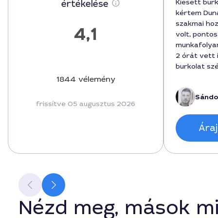
Kiesett bur
értékelése
kértem Dun
szakmai ho
4,1
volt, pont
munkafolyam
2 órát vett 
burkolat szé
45000 forin
1844 vélemény
tartós és e
Sándo
elégedett v
frissítve 05 augusztus 2026
Áraj
Nézd meg, mások mi