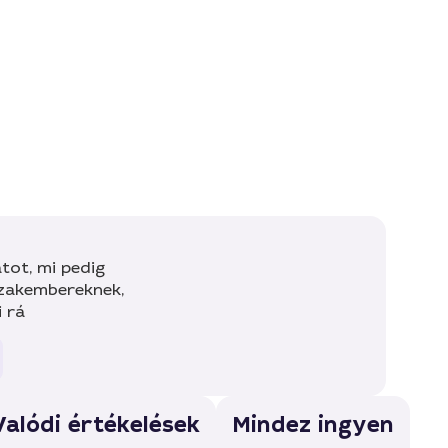
tot, mi pedig
szakembereknek,
i rá
Valódi értékelések
Mindez ingyen