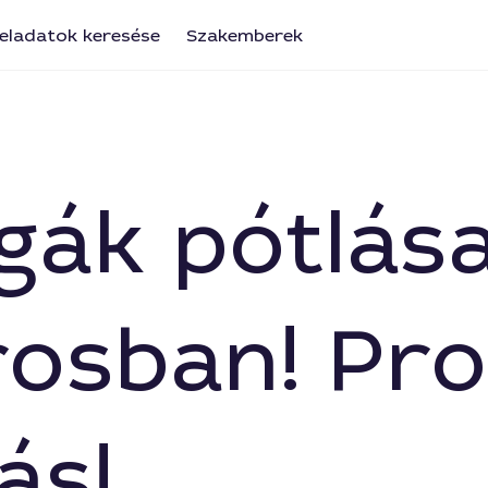
eladatok keresése
Szakemberek
ugák pótlás
osban! Pro
ás!