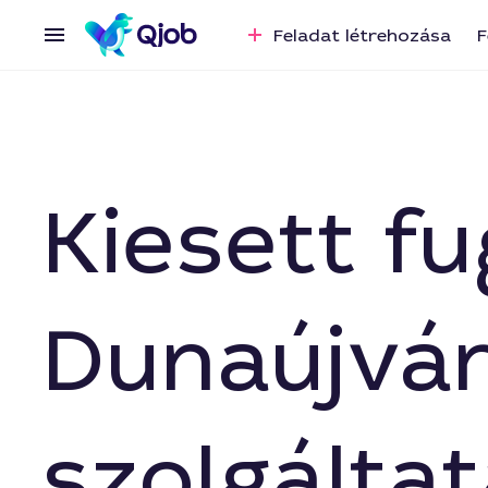
Feladat létrehozása
F
Kiesett f
Dunaújvár
szolgáltat