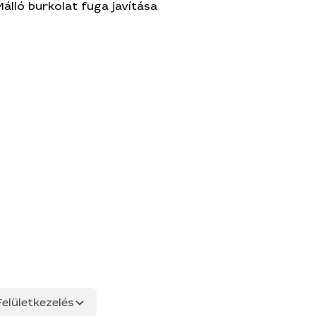
Málló burkolat fuga javítása
elületkezelés