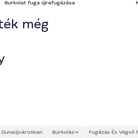
Burkolat fuga újrafugázása
ték még
y
ás Dunaújvárosban
Burkolás
Fugázás És Végső F