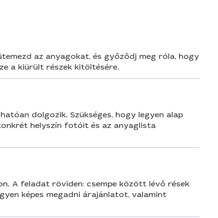
, ütemezd az anyagokat, és győződj meg róla, hogy
 a kiürült részek kitöltésére.
zhatóan dolgozik. Szükséges, hogy legyen alap
onkrét helyszín fotóit és az anyaglista
n. A feladat röviden: csempe között lévő rések
legyen képes megadni árajánlatot, valamint