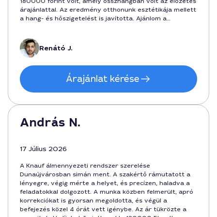
180000 forint volt, amely összhangban volt az előzetes
árajánlattal. Az eredmény otthonunk esztétikája mellett
a hang- és hőszigetelést is javította. Ajánlom a
szolgáltatót a hasonló feladatokra.
Renátó J.
Árajánlat kérése
András N.
17 Július 2026
A Knauf álmennyezeti rendszer szerelése
Dunaújvárosban simán ment. A szakértő rámutatott a
lényegre, végig mérte a helyet, és precízen, haladva a
feladatokkal dolgozott. A munka közben felmerült, apró
korrekciókat is gyorsan megoldotta, és végül a
befejezés közel 4 órát vett igénybe. Az ár tükrözte a