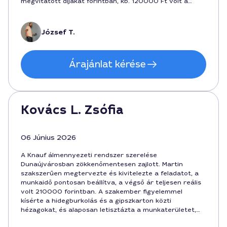
megvitatott díjakat forintban, kb. 120000 Ft volt a
rendszer és anyag költségeivel együtt, ami korrektnek
tűnt. Ajánlottam barátaimnak.
József T.
Árajánlat kérése
Kovács L. Zsófia
06 Június 2026
A Knauf álmennyezeti rendszer szerelése
Dunaújvárosban zökkenőmentesen zajlott. Martin
szakszerűen megtervezte és kivitelezte a feladatot, a
munkaidő pontosan beállítva, a végső ár teljesen reális
volt 210000 forintban. A szakember figyelemmel
kísérte a hidegburkolás és a gipszkarton közti
hézagokat, és alaposan letisztázta a munkaterületet,
így a befejezés után minden tiszta és rendezett maradt.