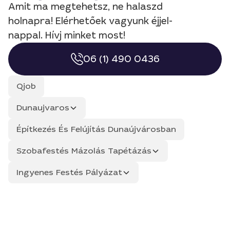
Amit ma megtehetsz, ne halaszd
holnapra! Elérhetőek vagyunk éjjel-
nappal. Hívj minket most!
06 (1) 490 0436
Qjob
Dunaujvaros
Építkezés És Felújítás Dunaújvárosban
Szobafestés Mázolás Tapétázás
Ingyenes Festés Pályázat