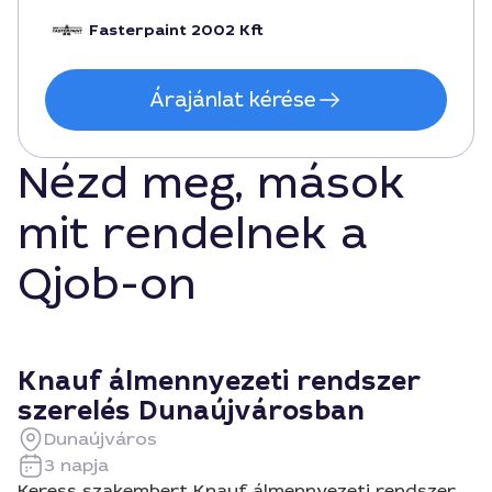
Ajánlott, ha minőségi álmennyezetre van szükség a
közelben, és a garancia is valódi értéket jelent. Martin);
Fasterpaint 2002 Kft
Árajánlat kérése
Nézd meg, mások
mit rendelnek a
Qjob-on
Knauf álmennyezeti rendszer
szerelés Dunaújvárosban
Dunaújváros
3 napja
Keress szakembert Knauf álmennyezeti rendszer