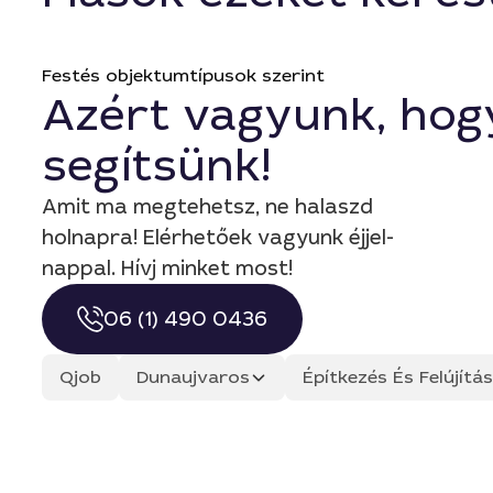
Festés objektumtípusok szerint
Azért vagyunk, hog
segítsünk!
Amit ma megtehetsz, ne halaszd
holnapra! Elérhetőek vagyunk éjjel-
nappal. Hívj minket most!
06 (1) 490 0436
Qjob
Dunaujvaros
Építkezés És Felújít