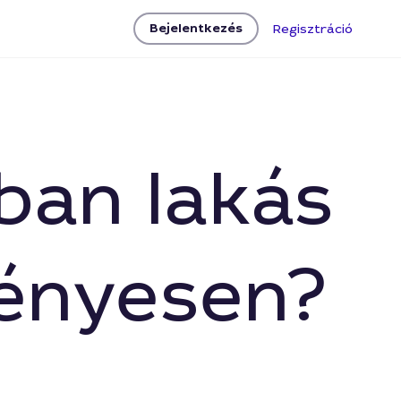
Bejelentkezés
Regisztráció
sban lakás
gényesen?