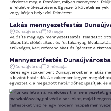
Kérdezze meg a festőket, milyen mennyezeti felújí
a felület előkészítésére. Egyszerű követelmények:
vagy kérjen helyszíni felmérést.
Lakás mennyezetfestés Dunaújv
Dunaújváros
16 napja
Valósíts meg egy mennyezetfestési feladatot ott
állapotát, előkészítést és festékanyag kiválasztá
szükséges, kérj referenciákat és ígéretet a tiszta
Mennyezetfestés Dunaújvárosb
Dunaújváros
2 hónapja
Keres egy szakembert Dunaújvárosban a lakás menny
a kívánt határidő. A szakember legyen megbízható,
egyeztetik, a megadott határidőhez igazítják, és 