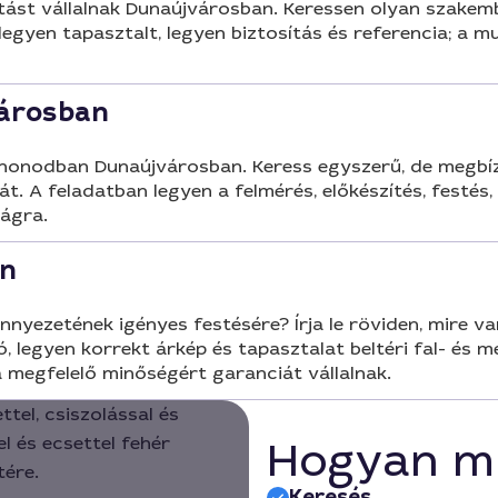
tást vállalnak Dunaújvárosban. Keressen olyan szakembe
 legyen tapasztalt, legyen biztosítás és referencia; a
árosban
honodban Dunaújvárosban. Keress egyszerű, de megbízha
sát. A feladatban legyen a felmérés, előkészítés, festé
ságra.
an
ezetének igényes festésére? Írja le röviden, mire van s
 legyen korrekt árkép és tapasztalat beltéri fal- és m
a megfelelő minőségért garanciát vállalnak.
Hogyan m
Keresés