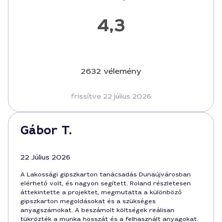
4,3
2632 vélemény
frissítve 22 július 2026
Gábor T.
22 Július 2026
A Lakossági gipszkarton tanácsadás Dunaújvárosban
elérhető volt, és nagyon segített. Roland részletesen
áttekintette a projektet, megmutatta a különböző
gipszkarton megoldásokat és a szükséges
anyagszámokat. A beszámolt költségek reálisan
tükrözték a munka hosszát és a felhasznált anyagokat.