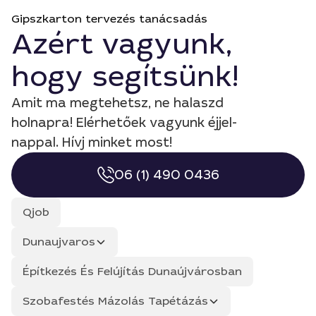
Gipszkarton tervezés tanácsadás
Azért vagyunk,
hogy segítsünk!
Amit ma megtehetsz, ne halaszd
holnapra! Elérhetőek vagyunk éjjel-
nappal. Hívj minket most!
06 (1) 490 0436
Qjob
Dunaujvaros
Építkezés És Felújítás Dunaújvárosban
Szobafestés Mázolás Tapétázás