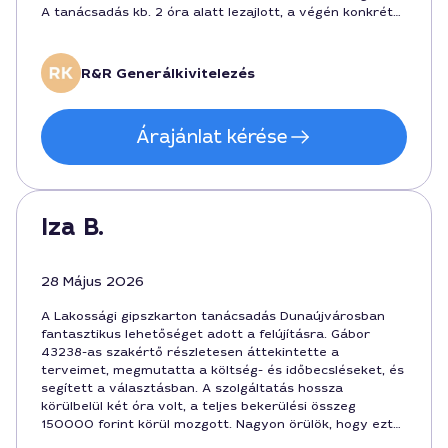
A tanácsadás kb. 2 óra alatt lezajlott, a végén konkrét
árajánlatot kaptam 180000 forintban. Profi hozzáállás,
ajánlom másoknak is.
R&R Generálkivitelezés
Árajánlat kérése
Iza B.
28 Május 2026
A Lakossági gipszkarton tanácsadás Dunaújvárosban
fantasztikus lehetőséget adott a felújításra. Gábor
43238-as szakértő részletesen áttekintette a
terveimet, megmutatta a költség- és időbecsléseket, és
segített a választásban. A szolgáltatás hossza
körülbelül két óra volt, a teljes bekerülési összeg
150000 forint körül mozgott. Nagyon örülök, hogy ezt
választottam, mert profin mutatta be az egyes