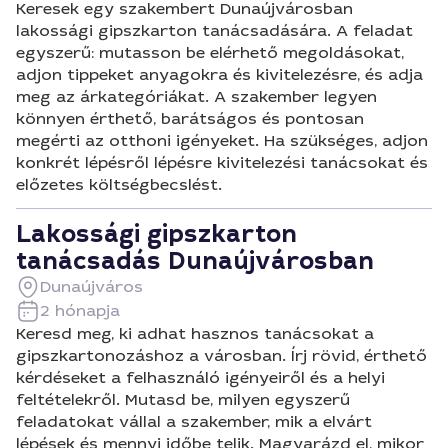
Keresek egy szakembert Dunaújvárosban
lakossági gipszkarton tanácsadására. A feladat
egyszerű: mutasson be elérhető megoldásokat,
adjon tippeket anyagokra és kivitelezésre, és adja
meg az árkategóriákat. A szakember legyen
könnyen érthető, barátságos és pontosan
megérti az otthoni igényeket. Ha szükséges, adjon
konkrét lépésről lépésre kivitelezési tanácsokat és
előzetes költségbecslést.
Lakossági gipszkarton
tanácsadás Dunaújvárosban
Dunaújváros
2 hónapja
Keresd meg, ki adhat hasznos tanácsokat a
gipszkartonozáshoz a városban. Írj rövid, érthető
kérdéseket a felhasználó igényeiről és a helyi
feltételekről. Mutasd be, milyen egyszerű
feladatokat vállal a szakember, mik a elvárt
lépések és mennyi időbe telik. Magyarázd el, mikor