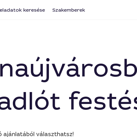
eladatok keresése
Szakemberek
Dunaújváros
adlót festé
 ajánlatából választhatsz!