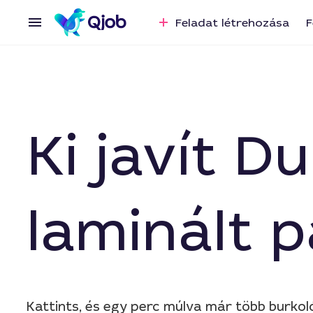
Feladat létrehozása
F
Ki javít 
laminált p
Kattints, és egy perc múlva már több burkoló