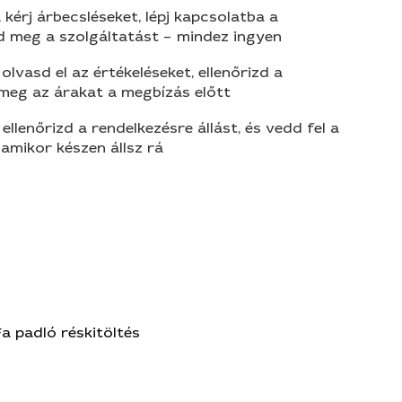
 kérj árbecsléseket, lépj kapcsolatba a
d meg a szolgáltatást – mindez ingyen
olvasd el az értékeléseket, ellenőrizd a
 meg az árakat a megbízás előtt
 ellenőrizd a rendelkezésre állást, és vedd fel a
amikor készen állsz rá
Fa padló réskitöltés