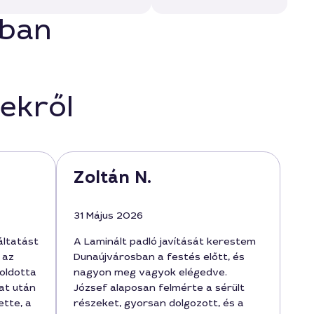
sban
ekről
Zoltán N.
31 Május 2026
áltatást
A Laminált padló javítását kerestem
 az
Dunaújvárosban a festés előtt, és
oldotta
nagyon meg vagyok elégedve.
at után
József alaposan felmérte a sérült
tte, a
részeket, gyorsan dolgozott, és a