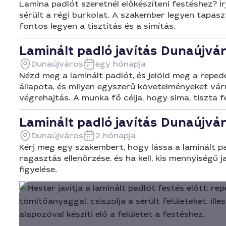
Lamina padlót szeretnél előkészíteni festéshez? Írj
sérült a régi burkolat. A szakember legyen tapasz
fontos legyen a tisztítás és a simítás.
Laminált padló javítás Dunaújvá
Dunaújváros
egy hónapja
Nézd meg a laminált padlót, és jelöld meg a reped
állapota, és milyen egyszerű követelményeket vár
végrehajtás. A munka fő célja, hogy sima, tiszta fe
Laminált padló javítás Dunaújvá
Dunaújváros
2 hónapja
Kérj meg egy szakembert, hogy lássa a laminált pad
ragasztás ellenőrzése, és ha kell, kis mennyiségű
figyelése.