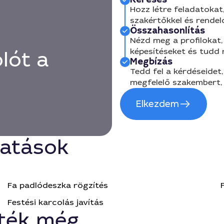
Hozz létre feladatokat,
szakértőkkel és rendel
Összahasonlítás
Nézd meg a profilokat, 
képesítéseket és tudd
lót a
Megbízás
Tedd fel a kérdéseidet,
megfelelő szakembert, 
Elkezdem
tatások
Fa padlódeszka rögzítés
Festési karcolás javítás
ték még