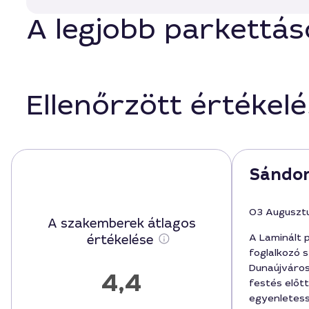
A legjobb parkettás
Ellenőrzött értékel
Sándor
03 Auguszt
A szakemberek átlagos
A Laminált p
értékelése
foglalkozó 
Dunaújváro
4,4
festés előtt
egyenletes