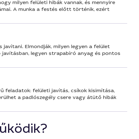
 hogy milyen felületi hibák vannak, és mennyire
mai. A munka a festés előtt történik, ezért
avítani. Elmondják, milyen legyen a felület
ó javításban, legyen strapabíró anyag és pontos
eladatok: felületi javítás, csíkok kisimítása,
merülhet a padlószegély csere vagy átütő hibák
űködik?