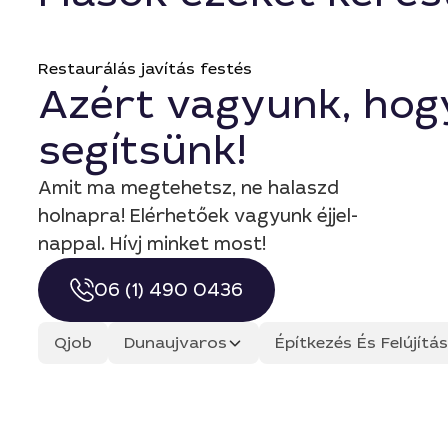
Restaurálás javítás festés
Azért vagyunk, hog
segítsünk!
Amit ma megtehetsz, ne halaszd
holnapra! Elérhetőek vagyunk éjjel-
nappal. Hívj minket most!
06 (1) 490 0436
Qjob
Dunaujvaros
Építkezés És Felújít