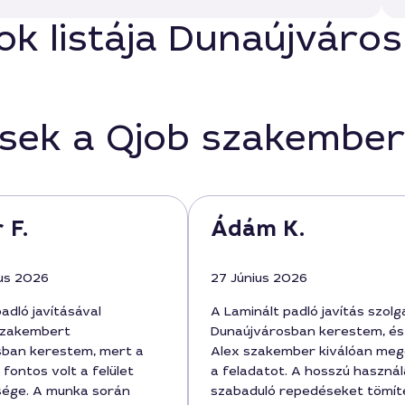
ok listája Dunaújváro
ések a Qjob szakember
 F.
Ádám K.
us 2026
27 Június 2026
adló javításával
A Laminált padló javítás szolg
szakembert
Dunaújvárosban kerestem, és
sban kerestem, mert a
Alex szakember kiválóan meg
 fontos volt a felület
a feladatot. A hosszú használ
sége. A munka során
szabaduló repedéseket tömíte