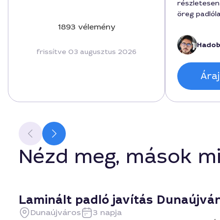
részletesen
öreg padlól
megcsiszoln
1893 vélemény
A munka ára
Hadob
munkamegbes
frissítve 03 augusztus 2026
lezajlott. A
és erős tart
Áraj
hosszú távú
Nézd meg, mások mi
Laminált padló javítás Dunaújvá
Dunaújváros
3 napja