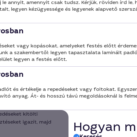
 le annyit, amennyit csak tudsz. Kérjük, röviden írd le,
talt, legyen kézügyessége és legyenek alapvető szerszá
rosban
éseket vagy kopásokat, amelyeket festés előtt érdemes j
unk a szakembertől: legyen tapasztalata laminált padl
lület legyen a festés előtt.
rosban
lót és értékelje a repedéseket vagy foltokat. Egyszerű f
 javító anyag. Át- és hosszú távú megoldásoknál is fel
Hogyan m
Keresés