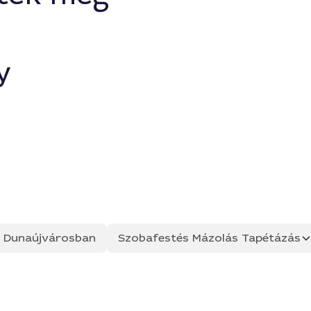
y
ás Dunaújvárosban
Szobafestés Mázolás Tapétázás