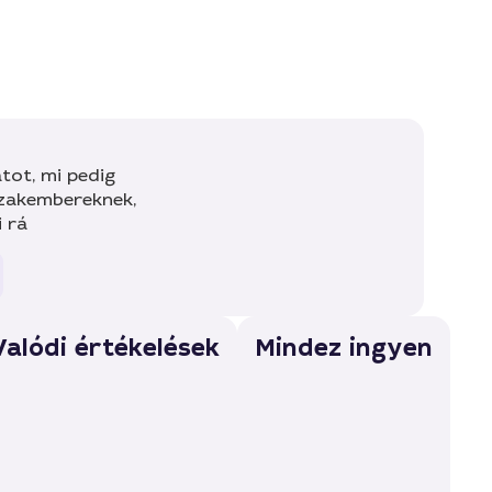
tot, mi pedig
szakembereknek,
i rá
Valódi értékelések
Mindez ingyen