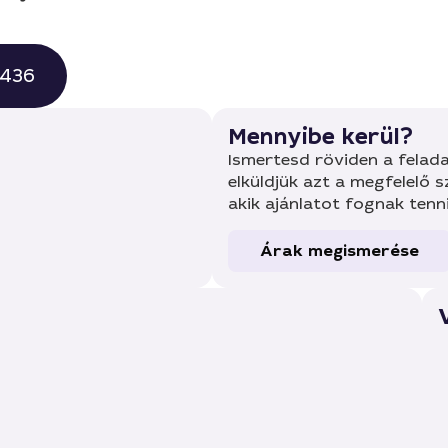
0436
Mennyibe kerül?
Ismertesd röviden a felada
elküldjük azt a megfelelő 
akik ajánlatot fognak tenn
Árak megismerése