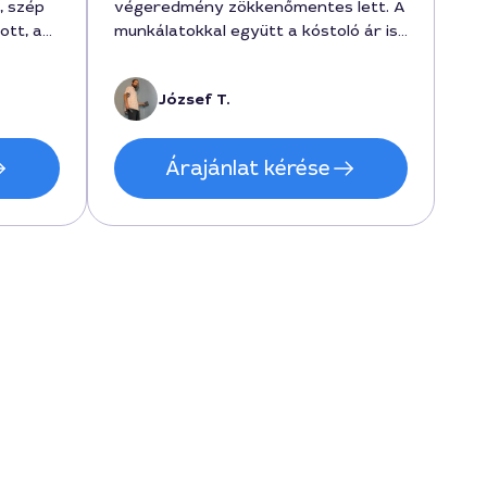
, szép
végeredmény zökkenőmentes lett. A
ott, az
munkálatokkal együtt a kóstoló ár is
lt, és
reális volt, és 6000 forintért
az
végzett el néhány kisebb javítást,
József T.
tartós
hogy a padló készen álljon a
tség.
festésre. Tény, hogy a szakember
megbízható és segítőkész volt.
Árajánlat kérése
n