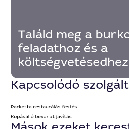
Találd meg a burko
feladathoz és a
költségvetésedhez
Kapcsolódó szolgál
Parketta restaurálás festés
Kopásálló bevonat javítás
Mások ezeket keres