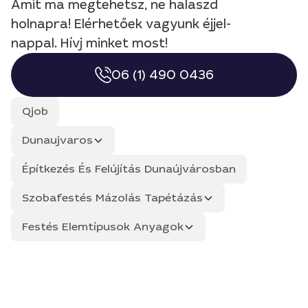
Amit ma megtehetsz, ne halaszd
holnapra! Elérhetőek vagyunk éjjel-
nappal. Hívj minket most!
06 (1) 490 0436
Qjob
Dunaujvaros
Építkezés És Felújítás Dunaújvárosban
Szobafestés Mázolás Tapétázás
Festés Elemtípusok Anyagok