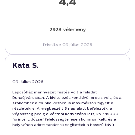
4,4
2923 vélemény
frissítve 09 július 2026
Kata S.
09 Július 2026
Lépcsőház mennyezet festés volt a feladat
Dunaújvárosban. A kivitelezés rendkívül precíz volt, és a
szakember a munka közben is maximálisan figyelt a
részletekre. A megbeszélt 3 nap alatt befejezték, a
végösszeg pedig a vártnál kedvezőbb lett, kb. 185000
forintért. József felelősségteljesen kommunikált, és a
helyszínen adott tanácsok segítettek a hosszú távú
karbantartásban.