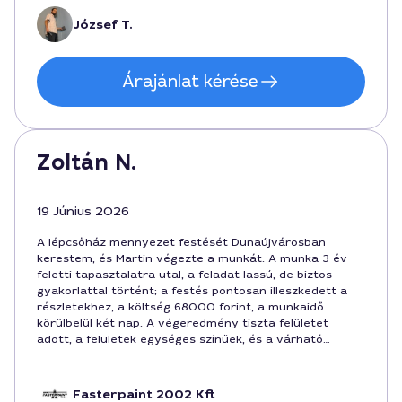
József T.
Árajánlat kérése
Zoltán N.
19 Június 2026
A lépcsőház mennyezet festését Dunaújvárosban
kerestem, és Martin végezte a munkát. A munka 3 év
feletti tapasztalatra utal, a feladat lassú, de biztos
gyakorlattal történt; a festés pontosan illeszkedett a
részletekhez, a költség 68000 forint, a munkaidő
körülbelül két nap. A végeredmény tiszta felületet
adott, a felületek egységes színűek, és a várható
élettartam is hosszú távra szól. Ajánlható, ha
lépcsőházról van szó, és precíz megoldást keresel.
Fasterpaint 2002 Kft