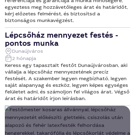
referenciája és garanciája a munka minőségére,
egyeztess meg hozzávetőleges árat és határidőt,
kérj előzetes felmérést, és biztosítsd a
biztonságos munkavégzést.
Lépcsőház mennyezet festés -
pontos munka
Dunaújváros
2 hónapja
Keress egy tapasztalt festőt Dunaújvárosban, aki
vállalja a lépcsőház mennyezetének precíz
festését. A szakember legyen megbízható, legyen
saját alapanyag és eszköz, legyen képes egységes
felületet adni, és számoljon fel világos árat. Végső
árat és határidőt írjon leírásban.