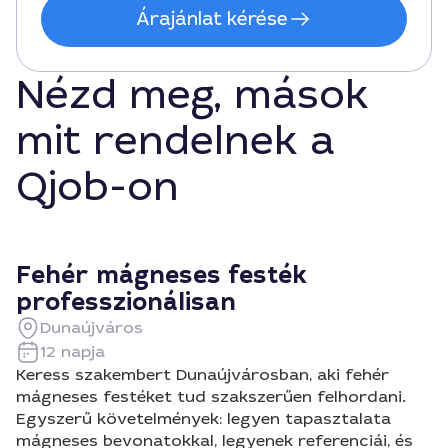
Árajánlat kérése
Nézd meg, mások
mit rendelnek a
Qjob-on
Fehér mágneses festék
professzionálisan
Dunaújváros
12 napja
Keress szakembert Dunaújvárosban, aki fehér
mágneses festéket tud szakszerűen felhordani.
Egyszerű követelmények: legyen tapasztalata
mágneses bevonatokkal, legyenek referenciái, és