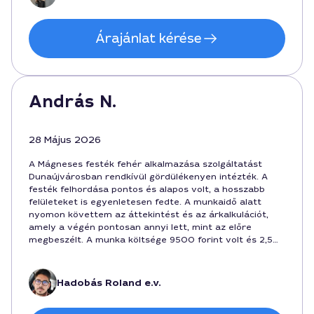
Árajánlat kérése
András N.
28 Május 2026
A Mágneses festék fehér alkalmazása szolgáltatást
Dunaújvárosban rendkívül gördülékenyen intézték. A
festék felhordása pontos és alapos volt, a hosszabb
felületeket is egyenletesen fedte. A munkaidő alatt
nyomon követtem az áttekintést és az árkalkulációt,
amely a végén pontosan annyi lett, mint az előre
megbeszélt. A munka költsége 9500 forint volt és 2,5
órát vett igénybe. A szakember Roland volt, aki 62908
azonosítóval rendelkezik.
Hadobás Roland e.v.