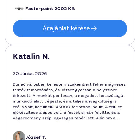
Fasterpaint 2002 Kft
Árajánlat kérése
Katalin N.
30 Június 2026
Dunaújvárosban kerestem szakembert fehér mágneses
festék felhordására, és József gyorsan a helyszínre
érkezett. A munkát pontosan, a megadott hosszúságú
munkaidő alatt végezte, és a teljes anyagköltség is
reális volt, körülbelül 45000 forintban indult. A felület
előkészítése alapos volt, a festék simán felvitte, és a
végeredmény szép, egységes fehér lett. Ajánlom a
szolgáltatását Dunaújvárosban, ha mágneses festéket
szeretne valaki profi módon felvinni.
József T.