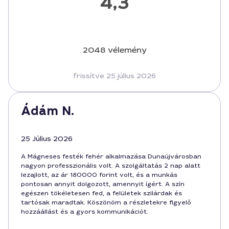
4,3
2048 vélemény
frissítve 25 július 2026
Ádám N.
25 Július 2026
A Mágneses festék fehér alkalmazása Dunaújvárosban
nagyon professzionális volt. A szolgáltatás 2 nap alatt
lezajlott, az ár 180000 forint volt, és a munkás
pontosan annyit dolgozott, amennyit ígért. A szín
egészen tökéletesen fed, a felületek szilárdak és
tartósak maradtak. Köszönöm a részletekre figyelő
hozzáállást és a gyors kommunikációt.