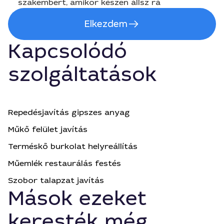
szakembert, amikor készen állsz rá
Elkezdem
Kapcsolódó
szolgáltatások
Repedésjavítás gipszes anyag
Műkő felület javítás
Terméskő burkolat helyreállítás
Műemlék restaurálás festés
Szobor talapzat javítás
Mások ezeket
keresték még