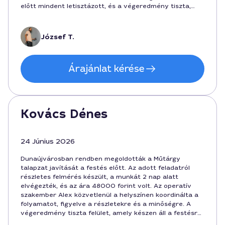
előtt mindent letisztázott, és a végeredmény tiszta,
sima felület lett.
József T.
Árajánlat kérése
Kovács Dénes
24 Június 2026
Dunaújvárosban rendben megoldották a Műtárgy
talapzat javítását a festés előtt. Az adott feladatról
részletes felmérés készült, a munkát 2 nap alatt
elvégezték, és az ára 48000 forint volt. Az operatív
szakember Alex közvetlenül a helyszínen koordinálta a
folyamatot, figyelve a részletekre és a minőségre. A
végeredmény tiszta felület, amely készen áll a festésre,
és a munka során a határidőket is betartották.