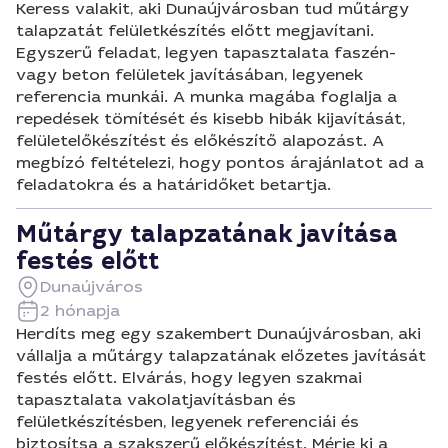
Keress valakit, aki Dunaújvárosban tud műtárgy
talapzatát felületkészítés előtt megjavítani.
Egyszerű feladat, legyen tapasztalata faszén-
vagy beton felületek javításában, legyenek
referencia munkái. A munka magába foglalja a
repedések tömítését és kisebb hibák kijavítását,
felületelőkészítést és előkészítő alapozást. A
megbízó feltételezi, hogy pontos árajánlatot ad a
feladatokra és a határidőket betartja.
Műtárgy talapzatának javítása
festés előtt
Dunaújváros
2 hónapja
Herdíts meg egy szakembert Dunaújvárosban, aki
vállalja a műtárgy talapzatának előzetes javítását
festés előtt. Elvárás, hogy legyen szakmai
tapasztalata vakolatjavításban és
felületkészítésben, legyenek referenciái és
biztosítsa a szakszerű előkészítést. Mérje ki a