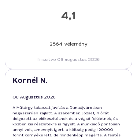
4,1
2564 vélemény
frissítve 08 augusztus 2026
Kornél N.
08 Augusztus 2026
A Műtárgy talapzat javítás a Dunaújvárosban
nagyszerűen zajlott. A szakember, József, 4 órát
dolgozott az előkészítésnek és a végső felületnek, és
közben kis részletekre is figyelt. A munkaidő pontosan
annyi volt, amennyit ígért, a költség pedig 120000
forint környéke lett, de mindenképp megérte. A festés