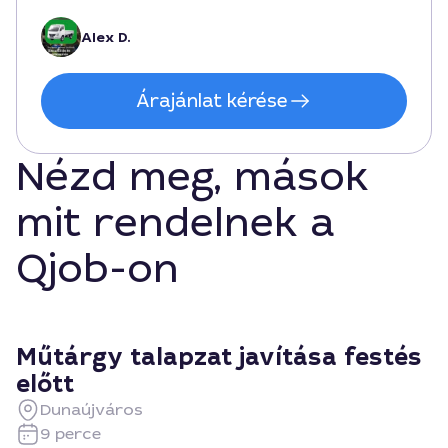
Alex D.
Árajánlat kérése
Nézd meg, mások
mit rendelnek a
Qjob-on
Műtárgy talapzat javítása festés
előtt
Dunaújváros
9 perce