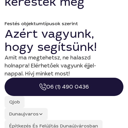
keresték még
Festés objektumtípusok szerint
Azért vagyunk,
hogy segítsünk!
Amit ma megtehetsz, ne halaszd
holnapra! Elérhetőek vagyunk éjjel-
nappal. Hívj minket most!
06 (1) 490 0436
Qjob
Dunaujvaros
Építkezés És Felújítás Dunaújvárosban