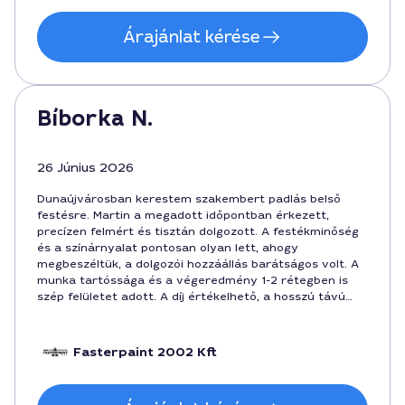
vállalat profi hozzáállást mutatott és jó kommunikációt.
Árajánlat kérése
Bíborka N.
26 Június 2026
Dunaújvárosban kerestem szakembert padlás belső
festésre. Martin a megadott időpontban érkezett,
precízen felmért és tisztán dolgozott. A festékminőség
és a színárnyalat pontosan olyan lett, ahogy
megbeszéltük, a dolgozói hozzáállás barátságos volt. A
munka tartóssága és a végeredmény 1-2 rétegben is
szép felületet adott. A díj értékelhető, a hosszú távú
költségek kiszámíthatóak, összesen 120000 forintba
került, ami a kapott minőséghez képest reális.
Fasterpaint 2002 Kft