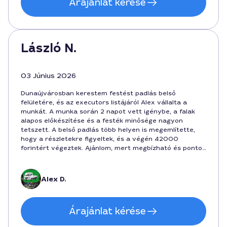
Árajánlat kérése
László N.
03 Június 2026
Dunaújvárosban kerestem festést padlás belső
felületére, és az executors listájáról Alex vállalta a
munkát. A munka során 2 napot vett igénybe, a falak
alapos előkészítése és a festék minősége nagyon
tetszett. A belső padlás több helyen is megemlítette,
hogy a részletekre figyeltek, és a végén 42000
forintért végeztek. Ajánlom, mert megbízható és pontos
szakember, aki érti a feladatot és a város hangulatát is
figyelembe veszi.
Alex D.
Árajánlat kérése