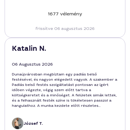
1677 vélemény
frissítve 06 augusztus 2026
Katalin N.
06 Augusztus 2026
Dunaújvárosban megbíztam egy padlás belső
festésével, és nagyon elégedett vagyok. A szakember a
Padlás belső festés szolgáltatást pontosan az ígért
időben végezte, végig szem előtt tartva a
költségkeretet és a minőséget. A felületek simák lettek,
és a felhasznált festék színe is tökéletesen passzol a
hangulathoz. A munka kezdete előtt részletes
árajánlatot adtak, a végén pedig többletköltség nem
merült fel. A csapat néhány nap alatt befejezte a
feladatot, és a győződöttem meg róla, hogy minden
József T.
részlet rendben van. A padlás belső festése közben a