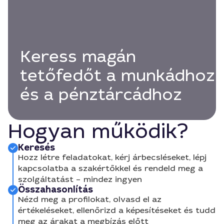
Keress magán
tetőfedőt a munkádhoz
és a pénztárcádhoz
Hogyan működik?
Keresés
Hozz létre feladatokat, kérj árbecsléseket, lépj
kapcsolatba a szakértőkkel és rendeld meg a
szolgáltatást – mindez ingyen
Összahasonlítás
Nézd meg a profilokat, olvasd el az
értékeléseket, ellenőrizd a képesítéseket és tudd
meg az árakat a megbízás előtt