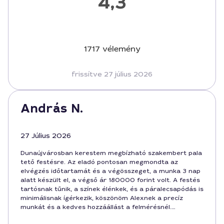
4,3
1717 vélemény
frissítve 27 július 2026
András N.
27 Július 2026
Dunaújvárosban kerestem megbízható szakembert pala
tető festésre. Az eladó pontosan megmondta az
elvégzés időtartamát és a végösszeget, a munka 3 nap
alatt készült el, a végső ár 180000 forint volt. A festés
tartósnak tűnik, a színek élénkek, és a páralecsapódás is
minimálisnak ígérkezik, köszönöm Alexnek a precíz
munkát és a kedves hozzáállást a felmérésnél.
Ajánlottam ismerősöknek, mert Dunaújvárosban ritkán