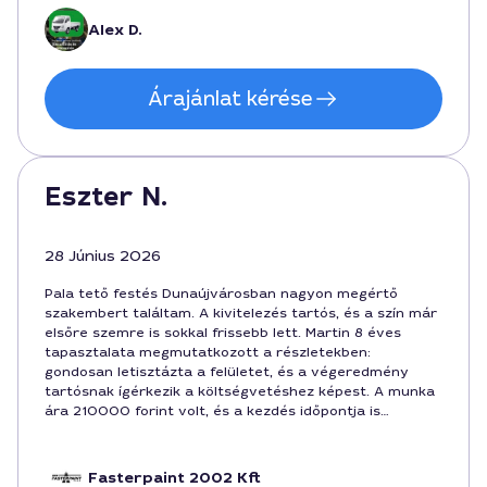
találni ilyen szakszerű segítséget a pala tetőn.
Alex D.
Árajánlat kérése
Eszter N.
28 Június 2026
Pala tető festés Dunaújvárosban nagyon megértő
szakembert találtam. A kivitelezés tartós, és a szín már
elsőre szemre is sokkal frissebb lett. Martin 8 éves
tapasztalata megmutatkozott a részletekben:
gondosan letisztázta a felületet, és a végeredmény
tartósnak ígérkezik a költségvetéshez képest. A munka
ára 210000 forint volt, és a kezdés időpontja is
pontosan úgy alakult, ahogy megbeszéltük. Bomlásig
elégedett vagyok a végeredménnyel, köszönöm a
közvetlenséget és a profi hozzáállást.
Fasterpaint 2002 Kft