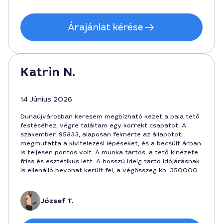
Árajánlat kérése
Katrin N.
14 Június 2026
Dunaújvárosban keresem megbízható kezet a pala tető
festéséhez, végre találtam egy korrekt csapatot. A
szakember, 95833, alaposan felmérte az állapotot,
megmutatta a kivitelezési lépéseket, és a becsült árban
is teljesen pontos volt. A munka tartós, a tető kinézete
friss és esztétikus lett. A hosszú ideig tartó időjárásnak
is ellenálló bevonat került fel, a végösszeg kb. 350000
forint volt. Az eredmény örömteli, hálás vagyok a jó
szakértelemért.
József T.