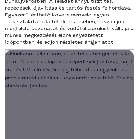
Dunaújvárosban. A feladat annyi: tisztítás,
repedések kijavíítása és tartós festés felhordása.
Egyszerű, érthető követelmények: legyen
tapasztalata pala tetők festésében, használjon
megfelelő bevonatot és védőfelszerelést, vállalja a
munka megkezdését előre egyeztetett
időpontban, és adjon részletes árajánlatot.