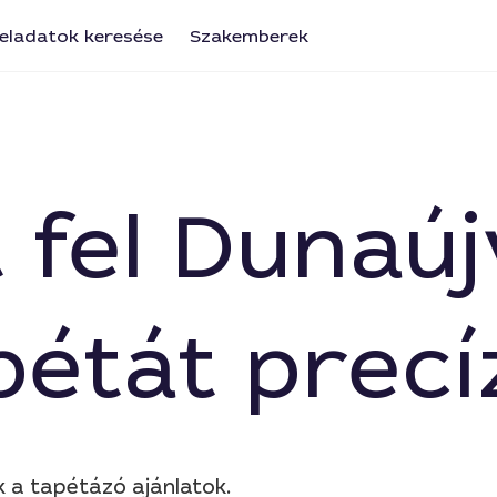
eladatok keresése
Szakemberek
t fel Dunaú
pétát precí
k a tapétázó ajánlatok.