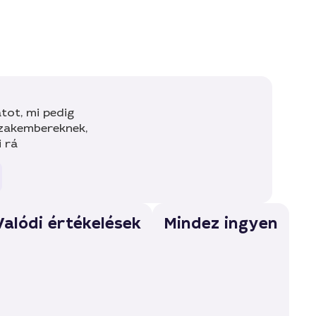
tot, mi pedig
szakembereknek,
i rá
Valódi értékelések
Mindez ingyen