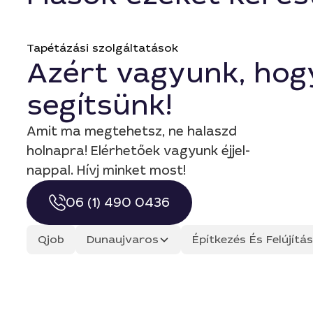
Tapétázási szolgáltatások
Azért vagyunk, hog
segítsünk!
Amit ma megtehetsz, ne halaszd
holnapra! Elérhetőek vagyunk éjjel-
nappal. Hívj minket most!
06 (1) 490 0436
Qjob
Dunaujvaros
Építkezés És Felújít