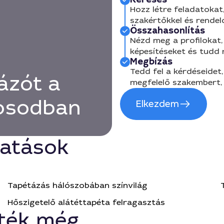
Hozz létre feladatokat,
szakértőkkel és rendel
Összahasonlítás
Nézd meg a profilokat, 
képesítéseket és tudd
Megbízás
Tedd fel a kérdéseidet,
ázót a
megfelelő szakembert, 
rosodban
Elkezdem
tatások
Tapétázás hálószobában színvilág
Hőszigetelő alátéttapéta felragasztás
ték még