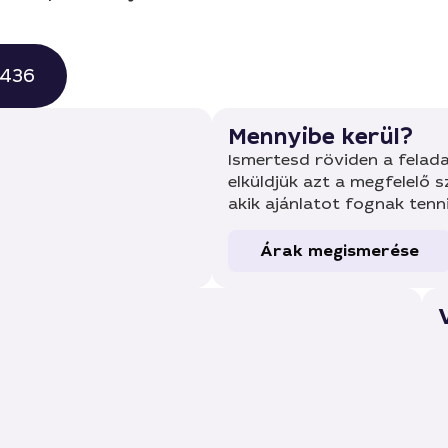
0436
Mennyibe kerül?
Ismertesd röviden a felada
elküldjük azt a megfelelő 
akik ajánlatot fognak tenn
Árak megismerése