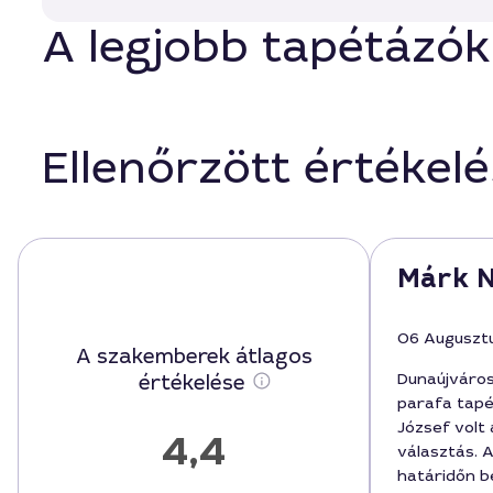
A legjobb tapétázók
Ellenőrzött értékel
Márk N
06 Auguszt
A szakemberek átlagos
Dunaújváro
értékelése
parafa tapé
József volt
4,4
választás. 
határidőn be