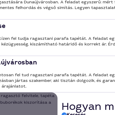
asztására Dunaújvárosban. A feladat egyszerű: mért felü
kmentes felhordás és végső simítás. Legyen tapasztala
se
en fel tudja ragasztani parafa tapétát. A feladat egysz
jó kézügyesség, kiszámítható határidő és korrekt ár. Ér
aújvárosban
osan fel tud ragasztani parafa tapétát. A feladat egys
tázásban jártas szakember, aki tisztán dolgozik, és gar
 árajánlatot.
Hogyan m
Keresés