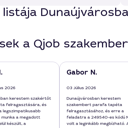
 listája Dunaújvárosb
ések a Qjob szakember
.
Gabor N.
us 2026
03 Július 2026
sban kerestem szakértőt
Dunaújvárosban kerestem
ta felragasztására, és
szakembert parafa tapéta
 a legszimpatikusabb
felragasztásához, és erre a
A munka a megadott
feladatra a 249540-es kódú 
lül készült, a
volt a leginkább megbízható. 