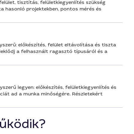
let, tisztítás, felületkiegyenlítés szükség
ta hasonló projektekben, pontos mérés és
erű: előkészítés, felület eltávolítása és tiszta
deklődj a felhasznált ragasztó típusáról és a
zerű legyen: előkészítés, felületkiegyenlítés és
anciát ad a munka minőségére. Részletekért
űködik?