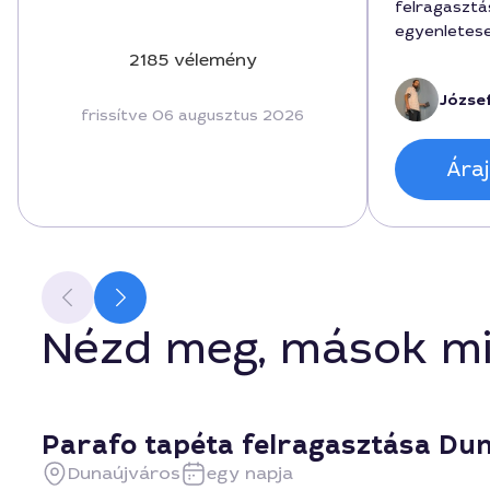
felragasztás
egyenletese
megbeszélt 
2185 vélemény
munka 2 órá
József
szolgáltatá
frissítve 06 augusztus 2026
felülmúlta a
bátran aján
Áraj
Nézd meg, mások mi
Parafo tapéta felragasztása Du
Dunaújváros
egy napja