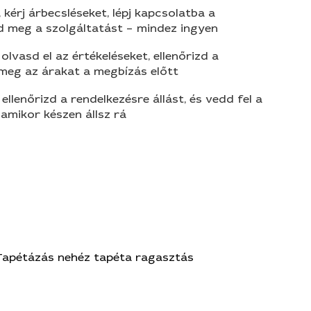
 kérj árbecsléseket, lépj kapcsolatba a
d meg a szolgáltatást – mindez ingyen
olvasd el az értékeléseket, ellenőrizd a
 meg az árakat a megbízás előtt
 ellenőrizd a rendelkezésre állást, és vedd fel a
amikor készen állsz rá
Tapétázás nehéz tapéta ragasztás