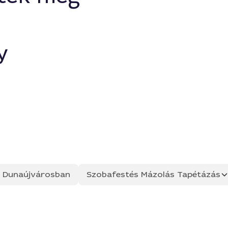
y
ás Dunaújvárosban
Szobafestés Mázolás Tapétázás