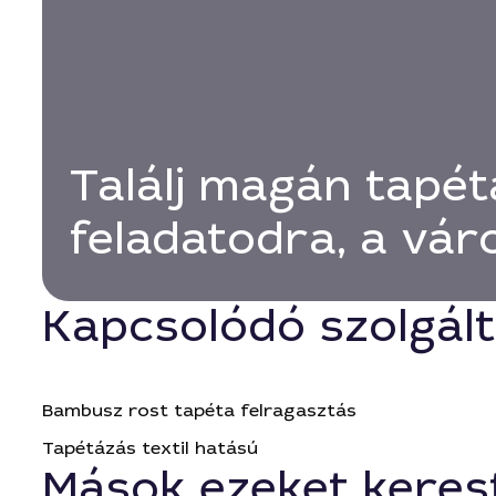
Találj magán tapét
feladatodra, a vá
Kapcsolódó szolgál
Bambusz rost tapéta felragasztás
Tapétázás textil hatású
Mások ezeket keres