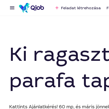
Feladat létrehozása
F
Ki ragasz
parafa ta
Kattints Ajánlatkérés! 60 mp, és máris jönne