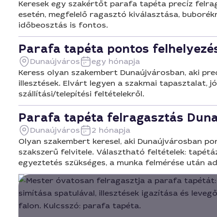
Keresek egy szakértőt parafa tapéta precíz felrag
esetén, megfelelő ragasztó kiválasztása, buboré
időbeosztás is fontos.
Parafa tapéta pontos felhelyezé
Dunaújváros
egy hónapja
Keress olyan szakembert Dunaújvárosban, aki precíz
illesztések. Elvárt legyen a szakmai tapasztalat, 
szállítási/telepítési feltételekről.
Parafa tapéta felragasztás Dun
Dunaújváros
2 hónapja
Olyan szakembert keresel, aki Dunaújvárosban pont
szakszerű felvitele. Választható feltételek: tapé
egyeztetés szükséges, a munka felmérése után ad