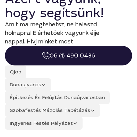
hogy segítsünk!
Amit ma megtehetsz, ne halaszd
holnapra! Elérhetőek vagyunk éjjel-
nappal. Hívj minket most!
06 (1) 490 0436
Qjob
Dunaujvaros
Építkezés És Felújítás Dunaújvárosban
Szobafestés Mázolás Tapétázás
Ingyenes Festés Pályázat