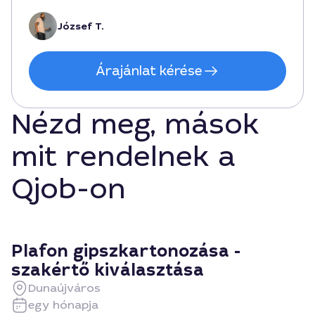
József T.
Árajánlat kérése
Nézd meg, mások
mit rendelnek a
Qjob-on
Plafon gipszkartonozása -
szakértő kiválasztása
Dunaújváros
egy hónapja