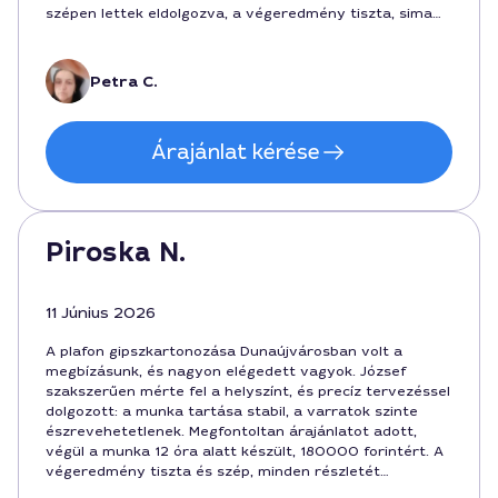
szépen lettek eldolgozva, a végeredmény tiszta, sima
felület lett. A kommunikáció zökkenőmentes volt,
minden kérdésre készséggel válaszolt, és a munka
közben sem zárkózott el semmiféle egyértelműsítéstől.
Petra C.
Nagyon elégedett vagyok a végeredménnyel és
szívesen ajánlom őt más dunaújvárosi projektekhez.
Árajánlat kérése
Piroska N.
11 Június 2026
A plafon gipszkartonozása Dunaújvárosban volt a
megbízásunk, és nagyon elégedett vagyok. József
szakszerűen mérte fel a helyszínt, és precíz tervezéssel
dolgozott: a munka tartása stabil, a varratok szinte
észrevehetetlenek. Megfontoltan árajánlatot adott,
végül a munka 12 óra alatt készült, 180000 forintért. A
végeredmény tiszta és szép, minden részletét
szeretem.