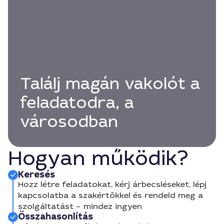
Találj magán vakolót a
feladatodra, a
városodban
Hogyan működik?
Keresés
Hozz létre feladatokat, kérj árbecsléseket, lépj
kapcsolatba a szakértőkkel és rendeld meg a
szolgáltatást – mindez ingyen
Összahasonlítás