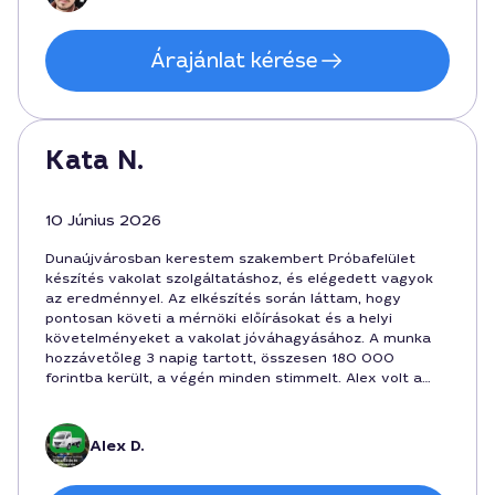
számomra ez a minőség a megbízhatóságot jelenti.
Árajánlat kérése
Kata N.
10 Június 2026
Dunaújvárosban kerestem szakembert Próbafelület
készítés vakolat szolgáltatáshoz, és elégedett vagyok
az eredménnyel. Az elkészítés során láttam, hogy
pontosan követi a mérnöki előírásokat és a helyi
követelményeket a vakolat jóváhagyásához. A munka
hozzávetőleg 3 napig tartott, összesen 180 000
forintba került, a végén minden stimmelt. Alex volt a
kivitelező, aki türelmesen válaszolt a kérdéseimre és
segített a dokumentáció összegyűjtésében.
Alex D.