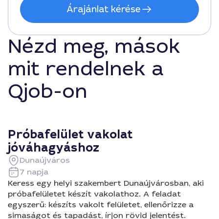
Árajánlat kérése
Nézd meg, mások
mit rendelnek a
Qjob-on
Próbafelület vakolat
jóváhagyáshoz
Dunaújváros
7 napja
Keress egy helyi szakembert Dunaújvárosban, aki
próbafelületet készít vakolathoz. A feladat
egyszerű: készíts vakolt felületet, ellenőrizze a
simaságot és tapadást, írjon rövid jelentést.