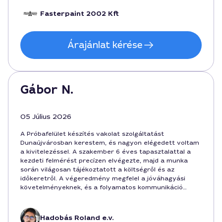
Fasterpaint 2002 Kft
Árajánlat kérése
Gábor N.
05 Július 2026
A Próbafelület készítés vakolat szolgáltatást
Dunaújvárosban kerestem, és nagyon elégedett voltam
a kivitelezéssel. A szakember 6 éves tapasztalattal a
kezdeti felmérést precízen elvégezte, majd a munka
során világosan tájékoztatott a költségről és az
időkeretről. A végeredmény megfelel a jóváhagyási
követelményeknek, és a folyamatos kommunikáció
miatt nem érzetem kaotikus helyzetet. A munka ára
150000 Ft volt, a tényleges idő 2 napra rúgott.
Ajánlottam már barátoknak is Dunaújvárosban, mert
Hadobás Roland e.v.