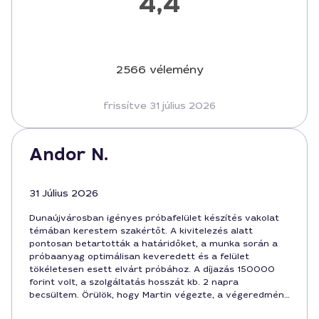
4,4
2566 vélemény
frissítve 31 július 2026
Andor N.
31 Július 2026
Dunaújvárosban igényes próbafelület készítés vakolat
témában kerestem szakértőt. A kivitelezés alatt
pontosan betartották a határidőket, a munka során a
próbaanyag optimálisan keveredett és a felület
tökéletesen esett elvárt próbához. A díjazás 150000
forint volt, a szolgáltatás hosszát kb. 2 napra
becsültem. Örülök, hogy Martin végezte, a végeredmény
megfelel az előírásoknak.