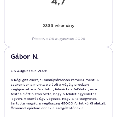
4,7
2336 vélemény
frissítve 06 augusztus 2026
Gábor N.
06 Augusztus 2026
A Régi gitt cseréje Dunaújvárosban remekül ment. A
szakember a munka elejétől a végéig precízen
végigvezette a feladatot, felmérte a felületet, és a
festés előtt biztosította, hogy a felület egyenletes
legyen. A cserét úgy végezte, hogy a költségvetés
tartotta magát, a végösszeg 45000 forint körül alakult.
Örömmel ajánlom ennek a szolgáltatónak a
professzionális hozzáállását a régi gitt cseréjére és a