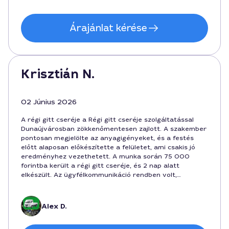
Árajánlat kérése
Krisztián N.
02 Június 2026
A régi gitt cseréje a Régi gitt cseréje szolgáltatással
Dunaújvárosban zökkenőmentesen zajlott. A szakember
pontosan megjelölte az anyagigényeket, és a festés
előtt alaposan előkészítette a felületet, ami csakis jó
eredményhez vezethetett. A munka során 75 000
forintba került a régi gitt cseréje, és 2 nap alatt
elkészült. Az ügyfélkommunikáció rendben volt,
kedvesen kezelte a kéréseket. Ajánlottam barátaimnak
is.
Alex D.