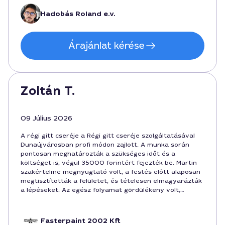
végeredményre.
Hadobás Roland e.v.
Árajánlat kérése
Zoltán T.
09 Július 2026
A régi gitt cseréje a Régi gitt cseréje szolgáltatásával
Dunaújvárosban profi módon zajlott. A munka során
pontosan meghatározták a szükséges időt és a
költséget is, végül 35000 forintért fejezték be. Martin
szakértelme megnyugtató volt, a festés előtt alaposan
megtisztították a felületet, és tételesen elmagyarázták
a lépéseket. Az egész folyamat gördülékeny volt,
szívesen ajánlom a csapatot bárkinek, aki minőségi
munkát vár.
Fasterpaint 2002 Kft