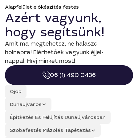
Alapfelület előkészítés festés
Azért vagyunk,
hogy segítsünk!
Amit ma megtehetsz, ne halaszd
holnapra! Elérhetőek vagyunk éjjel-
nappal. Hívj minket most!
06 (1) 490 0436
Qjob
Dunaujvaros
Építkezés És Felújítás Dunaújvárosban
Szobafestés Mázolás Tapétázás