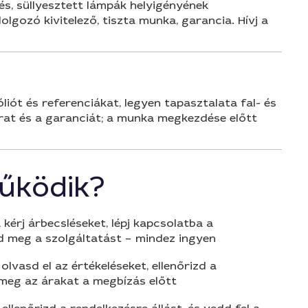
és, süllyesztett lámpák helyigényének
olgozó kivitelező, tiszta munka, garancia. Hívj a
iót és referenciákat, legyen tapasztalata fal- és
árat és a garanciát; a munka megkezdése előtt
űködik?
 kérj árbecsléseket, lépj kapcsolatba a
d meg a szolgáltatást – mindez ingyen
olvasd el az értékeléseket, ellenőrizd a
 meg az árakat a megbízás előtt