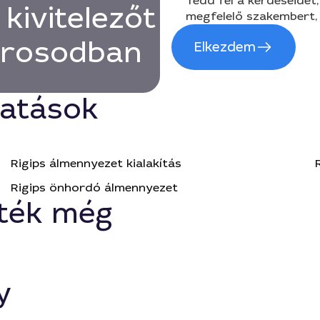
Tedd fel a kérdéseidet,
 kivitelezőt
megfelelő szakembert, 
városodban
Elkezdem
tatások
Rigips álmennyezet kialakítás
Rigips önhordó álmennyezet
ték még
y