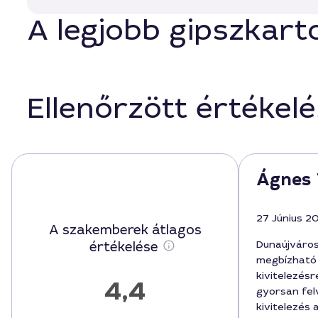
A legjobb gipszkart
Ellenőrzött értékel
Ágnes 
27 Június 2
A szakemberek átlagos
Dunaújváro
értékelése
megbízható 
kivitelezésr
4,4
gyorsan fel
kivitelezés