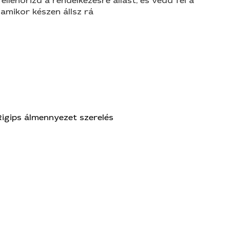
 ellenőrizd a rendelkezésre állást, és vedd fel a
amikor készen állsz rá
Rigips álmennyezet szerelés