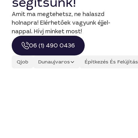
segítsünk!
Amit ma megtehetsz, ne halaszd
holnapra! Elérhetőek vagyunk éjjel-
nappal. Hívj minket most!
06 (1) 490 0436
Qjob
Dunaujvaros
Építkezés És Felújít