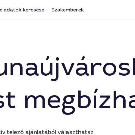
eladatok keresése
Szakemberek
Dunaújváros
ést megbízh
ivitelező ajánlatából választhatsz!