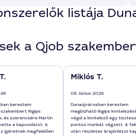
onszerelők listája Du
ések a Qjob szakember
T.
Miklós T.
026
06 Június 2026
sban kerestem
Dunaújvárosban kerestem
szakembert Rigips
megbízható Rigips kivitelezést
e, és szerencsére Martin
végül a kivitelező egy tisztes
vette a kapcsolatot. A
pontos munkát végzett. A fe
 az ígéretnek megfelelően
után részletes árajánlatot ka