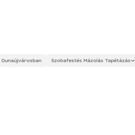
ás Dunaújvárosban
Szobafestés Mázolás Tapétázás