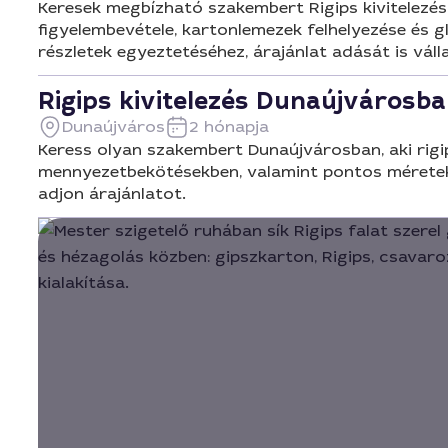
Keresek megbízható szakembert Rigips kivitelezés
figyelembevétele, kartonlemezek felhelyezése és gl
részletek egyeztetéséhez, árajánlat adását is váll
Rigips kivitelezés Dunaújvárosb
Dunaújváros
2 hónapja
Keress olyan szakembert Dunaújvárosban, aki rigip
mennyezetbekötésekben, valamint pontos méretek é
adjon árajánlatot.