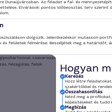
re Dunaújvárosban. Az feladat a fal- és mennyezetépít
ettelése. Elvárások: pontos időbeosztás, terv szerint d
alom.
an
sziszáláson dolgozik. Jelentkezéskor mutasson portfól
s felületek felmérése. Beszéljétek meg a határidőt, 
Hogyan m
Keresés
Hozz létre feladatokat,
szakértőkkel és rendel
Összahasonlítás
Nézd meg a profilokat, 
képesítéseket és tudd
Megbízás