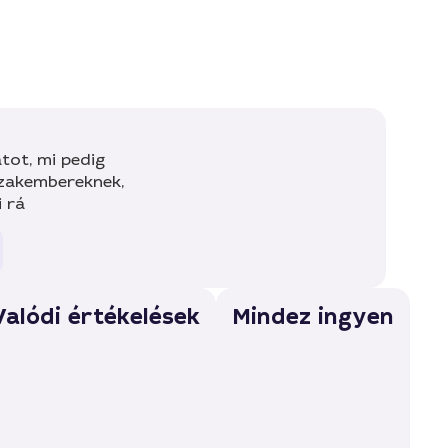
tot, mi pedig
szakembereknek,
i rá
Valódi értékelések
Mindez ingyen