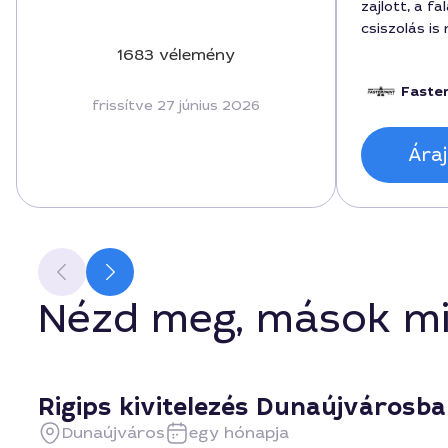
zajlott, a f
csiszolás is
ára 180000 f
1683 vélemény
3 napig tart
Faste
is vállalta.
frissítve 27 június 2026
korrekt inf
folyamat me
Áraj
Nézd meg, mások mi
Rigips kivitelezés Dunaújvárosb
Dunaújváros
egy hónapja