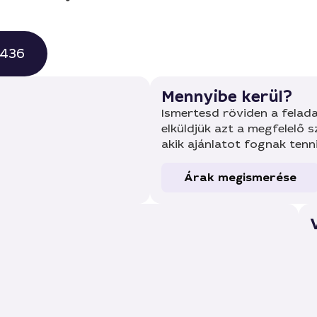
0436
Mennyibe kerül?
Ismertesd röviden a felada
elküldjük azt a megfelelő 
akik ajánlatot fognak tenn
Árak megismerése