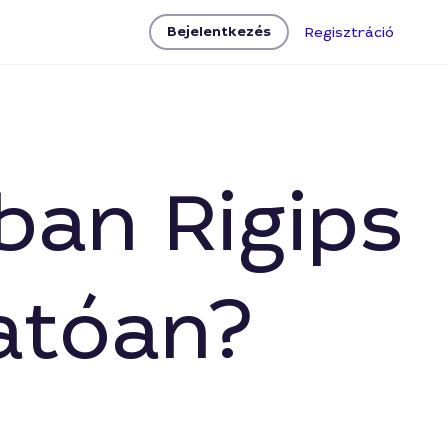
Bejelentkezés
Regisztráció
ban Rigips
atóan?