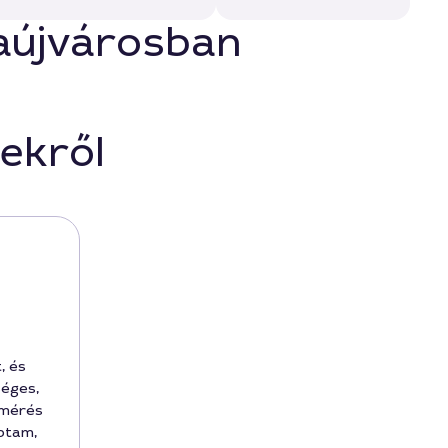
naújvárosban
ekről
, és
séges,
lmérés
ptam,