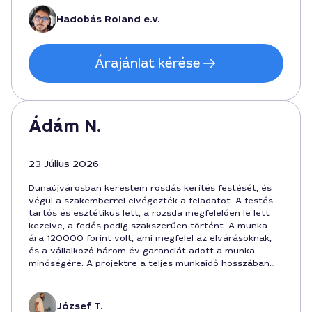
Hadobás Roland e.v.
Árajánlat kérése
Ádám N.
23 Július 2026
Dunaújvárosban kerestem rosdás kerítés festését, és
végül a szakemberrel elvégezték a feladatot. A festés
tartós és esztétikus lett, a rozsda megfelelően le lett
kezelve, a fedés pedig szakszerűen történt. A munka
ára 120000 forint volt, ami megfelel az elvárásoknak,
és a vállalkozó három év garanciát adott a munka
minőségére. A projektre a teljes munkaidő hosszában
felkészült és pontosan érkezett.
József T.