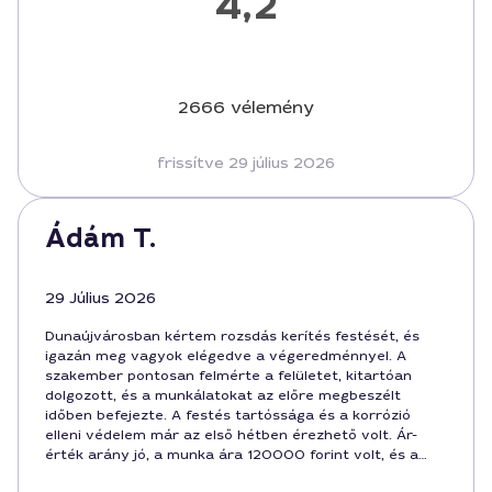
4,2
2666 vélemény
frissítve 29 július 2026
Ádám T.
29 Július 2026
Dunaújvárosban kértem rozsdás kerítés festését, és
igazán meg vagyok elégedve a végeredménnyel. A
szakember pontosan felmérte a felületet, kitartóan
dolgozott, és a munkálatokat az előre megbeszélt
időben befejezte. A festés tartóssága és a korrózió
elleni védelem már az első hétben érezhető volt. Ár-
érték arány jó, a munka ára 120000 forint volt, és a
munka kezdete óta minden rendben működik.