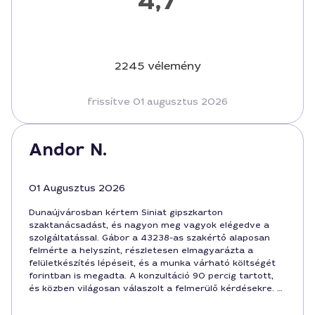
4,7
2245 vélemény
frissítve 01 augusztus 2026
Andor N.
01 Augusztus 2026
Dunaújvárosban kértem Siniat gipszkarton
szaktanácsadást, és nagyon meg vagyok elégedve a
szolgáltatással. Gábor a 43238-as szakértő alaposan
felmérte a helyszínt, részletesen elmagyarázta a
felületkészítés lépéseit, és a munka várható költségét
forintban is megadta. A konzultáció 90 percig tartott,
és közben világosan válaszolt a felmerülő kérdésekre. A
végeredmény korrekt ár-érték arányban lett, a
kivitelezés a megadott ütemterv szerint zajlott.