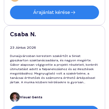
Árajánlat kérése
Csaba N.
23 Június 2026
Dunaújvárosban kerestem szakértőt a Siniat
gipszkarton szaktanácsadásra, és nagyon megérte.
Gábor alaposan végigvette a projekt részleteit, konkrét
útmutatást adott a falpanelozáshoz és az illesztések
megoldásához. Megnyugtató volt a szakértelme, a
tanácsai érthetőek és számomra érthető árképzéssel
jártak. A munka közbeni kérdésekre is gyorsan
válaszolt, a szolgáltatás ára 120000 forint környékén
mozgott, a kivitelezésnél pedig 3-4 nap alatt készült
minden. Öröm volt vele dolgozni, biztos kezekben
Visual Gents
éreztem magam.