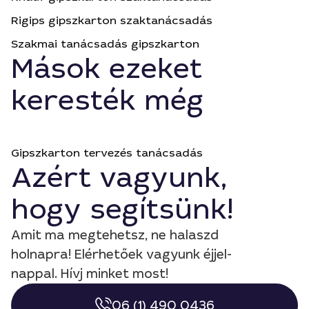
Rigips gipszkarton szaktanácsadás
Szakmai tanácsadás gipszkarton
Mások ezeket
keresték még
Gipszkarton tervezés tanácsadás
Azért vagyunk,
hogy segítsünk!
Amit ma megtehetsz, ne halaszd
holnapra! Elérhetőek vagyunk éjjel-
nappal. Hívj minket most!
06 (1) 490 0436