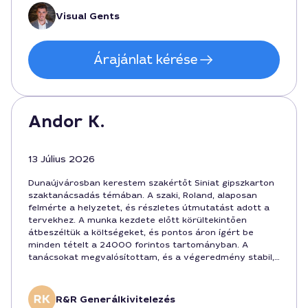
Visual Gents
Árajánlat kérése
Andor K.
13 Július 2026
Dunaújvárosban kerestem szakértőt Siniat gipszkarton
szaktanácsadás témában. A szaki, Roland, alaposan
felmérte a helyzetet, és részletes útmutatást adott a
tervekhez. A munka kezdete előtt körültekintően
átbeszéltük a költségeket, és pontos áron ígért be
minden tételt a 24000 forintos tartományban. A
tanácsokat megvalósítottam, és a végeredmény stabil,
tiszta falak lettek, a szolgáltatás 4-5 nap alatt valósult
meg. Ajánlom mindenkinek, aki minőségi gipszkarton
megoldást keres Dunaújvárosban.
R&R Generálkivitelezés