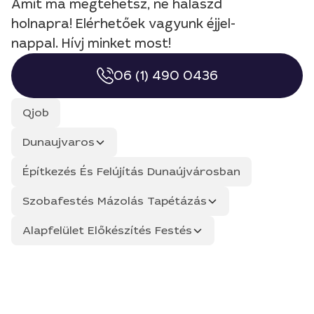
Amit ma megtehetsz, ne halaszd
holnapra! Elérhetőek vagyunk éjjel-
nappal. Hívj minket most!
06 (1) 490 0436
Qjob
Dunaujvaros
Építkezés És Felújítás Dunaújvárosban
Szobafestés Mázolás Tapétázás
Alapfelület Előkészítés Festés