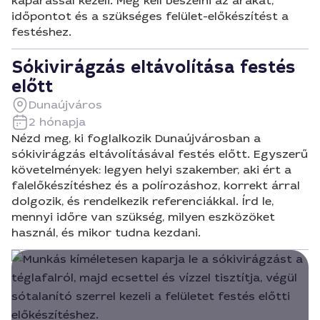
kaparással kezeli. Meg kell beszélni az árakat,
időpontot és a szükséges felület-előkészítést a
festéshez.
Sókivirágzás eltávolítása festés
előtt
Dunaújváros
2 hónapja
Nézd meg, ki foglalkozik Dunaújvárosban a
sókivirágzás eltávolításával festés előtt. Egyszerű
követelmények: legyen helyi szakember, aki ért a
falelőkészítéshez és a polírozáshoz, korrekt árral
dolgozik, és rendelkezik referenciákkal. Írd le,
mennyi időre van szükség, milyen eszközöket
használ, és mikor tudna kezdani.