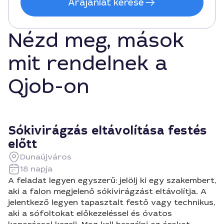
Árajánlat kérése
Nézd meg, mások
mit rendelnek a
Qjob-on
Sókivirágzás eltávolítása festés
előtt
Dunaújváros
18 napja
A feladat legyen egyszerű: jelölj ki egy szakembert,
aki a falon megjelenő sókivirágzást eltávolítja. A
jelentkező legyen tapasztalt festő vagy technikus,
aki a sófoltokat előkezeléssel és óvatos