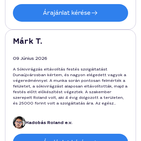
Árajánlat kérése
Márk T.
09 Június 2026
A Sókivirágzás eltávolítás festés szolgáltatást
Dunaújvárosban kértem, és nagyon elégedett vagyok a
végeredménnyel. A munka során pontosan felmérték a
felületet, a sókivirágzást alaposan eltávolították, majd a
festés előtt előkészítést végeztek. A szakember
szerepelt Roland volt, aki 4 évig dolgozott a területen,
és 25000 forint volt a szolgáltatás ára. Az egész
folyamat gyorsan ment, udvarias hozzáállás és tiszta
munka jellemezte az alkutól a befejezésig.
Hadobás Roland e.v.