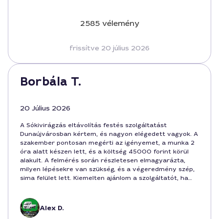
2585 vélemény
frissítve 20 július 2026
Borbála T.
20 Július 2026
A Sókivirágzás eltávolítás festés szolgáltatást
Dunaújvárosban kértem, és nagyon elégedett vagyok. A
szakember pontosan megérti az igényemet, a munka 2
óra alatt készen lett, és a költség 45000 forint körül
alakult. A felmérés során részletesen elmagyarázta,
milyen lépésekre van szükség, és a végeredmény szép,
sima felület lett. Kiemelten ajánlom a szolgáltatót, ha
valaki hrefsöre lecsökkentené a sókivirágzást a festés
előtt, profi hozzáállással Dunaújvárosban.
Alex D.