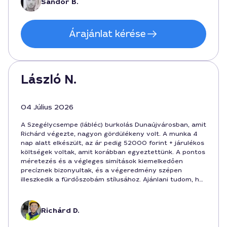
Sándor B.
Árajánlat kérése
László N.
04 Július 2026
A Szegélycsempe (lábléc) burkolás Dunaújvárosban, amit
Richárd végezte, nagyon gördülékeny volt. A munka 4
nap alatt elkészült, az ár pedig 52000 forint + járulékos
költségek voltak, amit korábban egyeztettünk. A pontos
méretezés és a végleges simítások kiemelkedően
precíznek bizonyultak, és a végeredmény szépen
illeszkedik a fürdőszobám stílusához. Ajánlani tudom, ha
valaki megbízható szakembert keres Dunaújvárosban a
lábléc burkolás feladatához.
Richárd D.