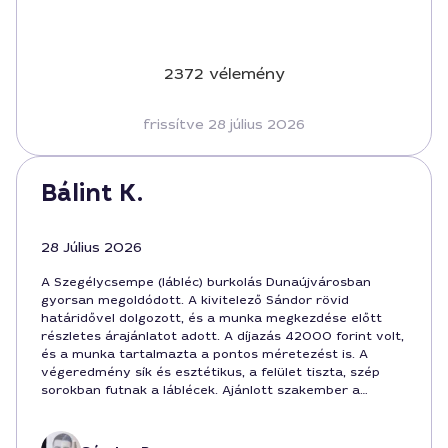
2372 vélemény
frissítve 28 július 2026
Bálint K.
28 Július 2026
A Szegélycsempe (lábléc) burkolás Dunaújvárosban
gyorsan megoldódott. A kivitelező Sándor rövid
határidővel dolgozott, és a munka megkezdése előtt
részletes árajánlatot adott. A díjazás 42000 forint volt,
és a munka tartalmazta a pontos méretezést is. A
végeredmény sík és esztétikus, a felület tiszta, szép
sorokban futnak a láblécek. Ajánlott szakember a
jövőben is.