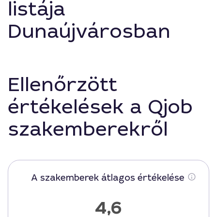
listája
Dunaújvárosban
Ellenőrzött
értékelések a Qjob
szakemberekről
A szakemberek átlagos értékelése
4,6