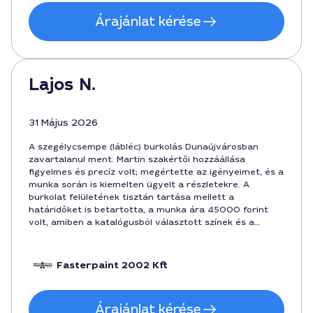
Árajánlat kérése
Lajos N.
31 Május 2026
A szegélycsempe (lábléc) burkolás Dunaújvárosban
zavartalanul ment. Martin szakértői hozzáállása
figyelmes és precíz volt; megértette az igényeimet, és a
munka során is kiemelten ügyelt a részletekre. A
burkolat felületének tisztán tartása mellett a
határidőket is betartotta, a munka ára 45000 forint
volt, amiben a katalógusból választott színek és a
folyamatban felmerülő kisebb igazítások is benne voltak.
Összességében nagyon elégedett vagyok a
végeredménnyel, és bátran ajánlom Dunaújvárosban
Fasterpaint 2002 Kft
élőknek.
Árajánlat kérése