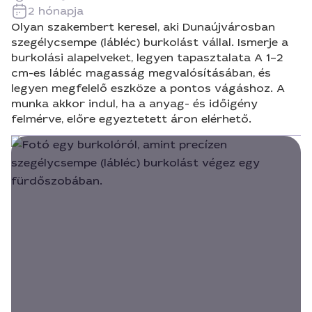
2 hónapja
Olyan szakembert keresel, aki Dunaújvárosban
szegélycsempe (lábléc) burkolást vállal. Ismerje a
burkolási alapelveket, legyen tapasztalata A 1–2
cm-es lábléc magasság megvalósításában, és
legyen megfelelő eszköze a pontos vágáshoz. A
munka akkor indul, ha a anyag- és időigény
felmérve, előre egyeztetett áron elérhető.