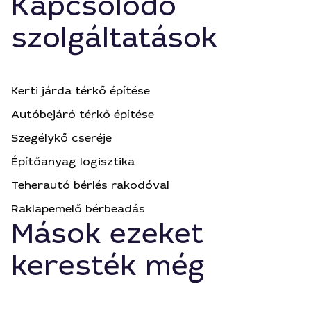
Kapcsolódó
szolgáltatások
Kerti járda térkő építése
Autóbejáró térkő építése
Szegélykő cseréje
Építőanyag logisztika
Teherautó bérlés rakodóval
Raklapemelő bérbeadás
Mások ezeket
keresték még