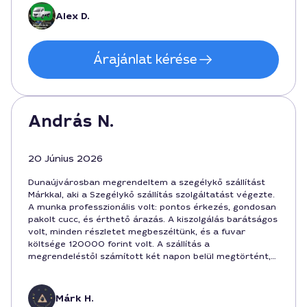
Alex D.
Árajánlat kérése
András N.
20 Június 2026
Dunaújvárosban megrendeltem a szegélykő szállítást
Márkkal, aki a Szegélykő szállítás szolgáltatást végezte.
A munka professzionális volt: pontos érkezés, gondosan
pakolt cucc, és érthető árazás. A kiszolgálás barátságos
volt, minden részletet megbeszéltünk, és a fuvar
költsége 120000 forint volt. A szállítás a
megrendeléstől számított két napon belül megtörtént,
és a munkaidő 3 óra volt.
Márk H.