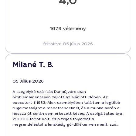
4,0
1679 vélemény
frissítve 05 július 2026
Milané T. B.
05 Július 2026
A szegélykő szállítás Dunaújvárosban
problémamentesen zajlott az ajánlott időben. Az
executort 111933, Alex személyében találtam a legtöbb
rugalmasságot a menetrendeknél, és a munka során a
hosszú út során sem érkezett késés. A szolgáltatás ára
210000 forint volt, és a teljes folyamat a
megrendeléstől a lerakásig gördülékenyen ment, szó
szerint fényéveket megspóroltunk a várakozásokhoz
képest.