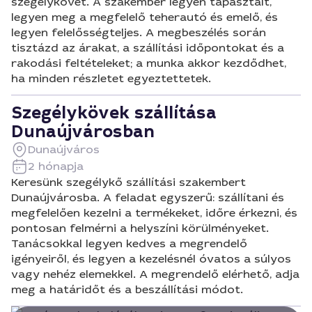
szegélykövet. A szakember legyen tapasztalt,
legyen meg a megfelelő teherautó és emelő, és
legyen felelősségteljes. A megbeszélés során
tisztázd az árakat, a szállítási időpontokat és a
rakodási feltételeket; a munka akkor kezdődhet,
ha minden részletet egyeztettetek.
Szegélykövek szállítása
Dunaújvárosban
Dunaújváros
2 hónapja
Keresünk szegélykő szállítási szakembert
Dunaújvárosba. A feladat egyszerű: szállítani és
megfelelően kezelni a termékeket, időre érkezni, és
pontosan felmérni a helyszíni körülményeket.
Tanácsokkal legyen kedves a megrendelő
igényeiről, és legyen a kezelésnél óvatos a súlyos
vagy nehéz elemekkel. A megrendelő elérhető, adja
meg a határidőt és a beszállítási módot.