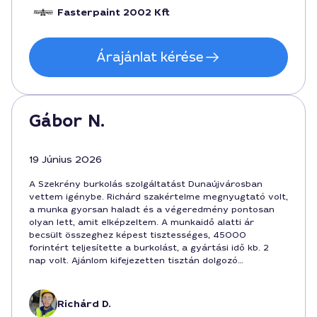
Fasterpaint 2002 Kft
Árajánlat kérése
Gábor N.
19 Június 2026
A Szekrény burkolás szolgáltatást Dunaújvárosban
vettem igénybe. Richárd szakértelme megnyugtató volt,
a munka gyorsan haladt és a végeredmény pontosan
olyan lett, amit elképzeltem. A munkaidő alatti ár
becsült összeghez képest tisztességes, 45000
forintért teljesítette a burkolást, a gyártási idő kb. 2
nap volt. Ajánlom kifejezetten tisztán dolgozó
szakemberként, aki figyel a részletekre és a
helyreállításra is.
Richárd D.