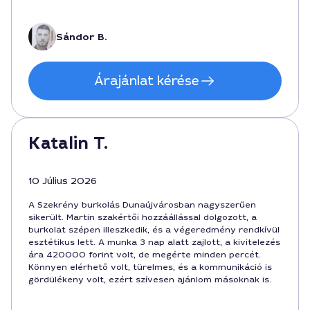
végére kalkulált, költség: 120000 forint, a munka 4 nap
alatt kész lett.
Sándor B.
Árajánlat kérése
Katalin T.
10 Július 2026
A Szekrény burkolás Dunaújvárosban nagyszerűen
sikerült. Martin szakértői hozzáállással dolgozott, a
burkolat szépen illeszkedik, és a végeredmény rendkívül
esztétikus lett. A munka 3 nap alatt zajlott, a kivitelezés
ára 420000 forint volt, de megérte minden percét.
Könnyen elérhető volt, türelmes, és a kommunikáció is
gördülékeny volt, ezért szívesen ajánlom másoknak is.