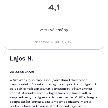
4,1
2961 vélemény
frissítve 28 július 2026
Lajos N.
28 Július 2026
A Szekrény burkolás Dunaújvárosban tökéletesen
megoldódott. A szakember gyorsan, precízen dolgozott,
és az ár is reálisan alakult a megadott időtartamhoz
képest. A munka során világos kommunikáció volt, a
végeredmény pedig esztétikus és tartós. Örülök, hogy a
szolgáltatást ehhez a szakemberhez bíztam, mert a
burkolás hosszú távon is stabil marad. Díjazása a