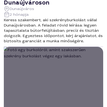
Dunaújvároson
Dunaújváros
2 hónapja
Keress szakembert, aki szekrényburkolást vállal
Dunaújvárosban. A feladat rövid leírása: legyen
tapasztalata bútorfelújításban, precíz és tisztán
dolgozik. Egyeztess időpontot, kérj árajánlatot, és
biztosíts garanciát a munka minőségére.