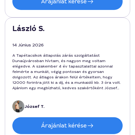
Árajánlat kérése
László S.
14 Június 2026
A Tapétacsíkok átlapolás zárás szolgáltatást
Dunaújvárosban hívtam, és nagyon meg voltam
elégedve. A szakember 4 év tapasztalattal azonnal
felmérte a munkát, végig pontosan és gyorsan
dolgozott. Az átlagos árakon felül értékeltem, hogy
12000 forintra jött ki a díj, és a munkaidő kb. 3 óra volt.
Ajánlom egy megbízható, kedves szakértőként József
nevű kollegát, aki a szakmát komolyan veszi.
József T.
Árajánlat kérése