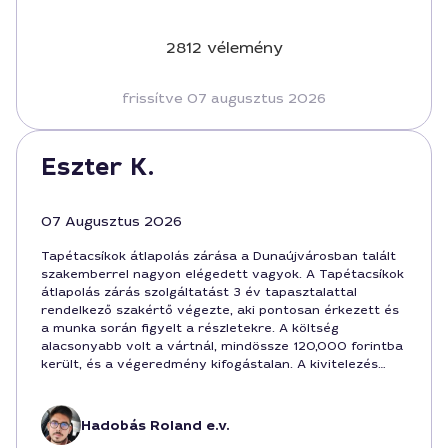
2812 vélemény
frissítve 07 augusztus 2026
Eszter K.
07 Augusztus 2026
Tapétacsíkok átlapolás zárása a Dunaújvárosban talált
szakemberrel nagyon elégedett vagyok. A Tapétacsíkok
átlapolás zárás szolgáltatást 3 év tapasztalattal
rendelkező szakértő végezte, aki pontosan érkezett és
a munka során figyelt a részletekre. A költség
alacsonyabb volt a vártnál, mindössze 120,000 forintba
került, és a végeredmény kifogástalan. A kivitelezés
időtartama 2 nap volt, a szakember roppant precíz és
barátságos volt. Dunaújvárosban bátran ajánlom
Rolandot a projekt zárásához.
Hadobás Roland e.v.