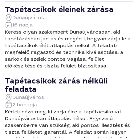
Tapétacsíkok éleinek zárása
Dunaújváros
16 napja
Keress olyan szakembert Dunaújvárosban, aki
tapétázásban jártas és megérti, hogyan zárja le a
tapétacsíkok élét átlapolás nélkül. A feladat:
megfelelő ragasztó és technika kiválasztása, a
sarkok és szélek pontos vágása, felület
előkészítése és tiszta felület biztosítása.
Tapétacsíkok zárás nélküli
feladata
Dunaújváros
2 hónapja
Kérlek nézd meg, ki zárja élre a tapétacsíkokat
Dunaújvárosban átlapolás nélkül. Egyszerű
szakemberre van szükség, aki pontos illesztést és
tiszta felületet garantál. A feladat során legyen