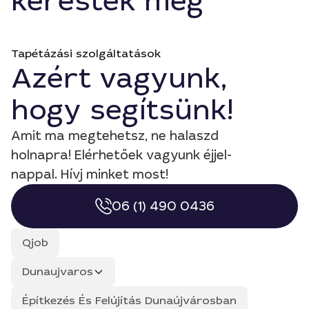
keresték még
Tapétázási szolgáltatások
Azért vagyunk,
hogy segítsünk!
Amit ma megtehetsz, ne halaszd
holnapra! Elérhetőek vagyunk éjjel-
nappal. Hívj minket most!
06 (1) 490 0436
Qjob
Dunaujvaros
Építkezés És Felújítás Dunaújvárosban