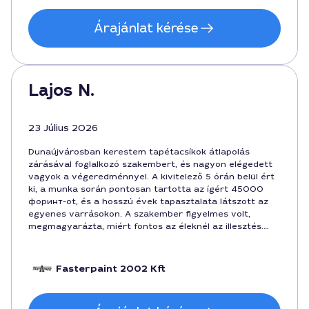
Árajánlat kérése
Lajos N.
23 Július 2026
Dunaújvárosban kerestem tapétacsíkok átlapolás
zárásával foglalkozó szakembert, és nagyon elégedett
vagyok a végeredménnyel. A kivitelező 5 órán belül ért
ki, a munka során pontosan tartotta az ígért 45000
форинт-ot, és a hosszú évek tapasztalata látszott az
egyenes varrásokon. A szakember figyelmes volt,
megmagyarázta, miért fontos az éleknél az illesztés.
Bátran ajánlom Martin-t és ezt a szolgáltatást
Dunaújvárosban.
Fasterpaint 2002 Kft