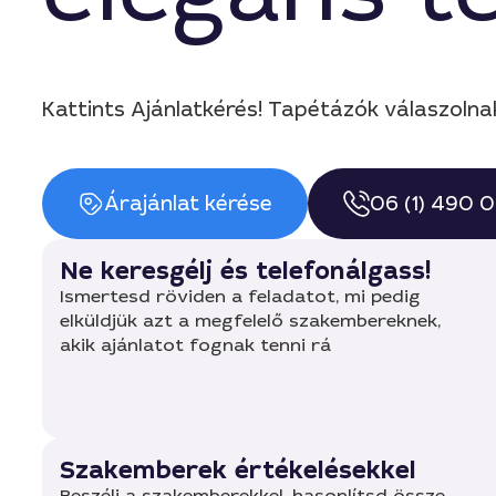
Kattints Ajánlatkérés! Tapétázók válaszolna
Árajánlat kérése
06 (1) 490 
Ne keresgélj és telefonálgass!
Ismertesd röviden a feladatot, mi pedig
elküldjük azt a megfelelő szakembereknek,
akik ajánlatot fognak tenni rá
Szakemberek értékelésekkel
Beszélj a szakemberekkel, hasonlítsd össze