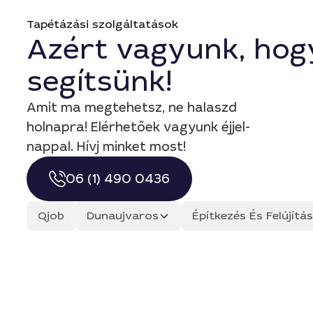
Tapétázási szolgáltatások
Azért vagyunk, hog
segítsünk!
Amit ma megtehetsz, ne halaszd
holnapra! Elérhetőek vagyunk éjjel-
nappal. Hívj minket most!
06 (1) 490 0436
Qjob
Dunaujvaros
Építkezés És Felújít