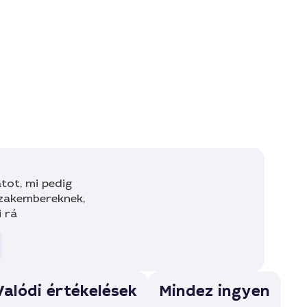
tot, mi pedig
szakembereknek,
i rá
Valódi értékelések
Mindez ingyen