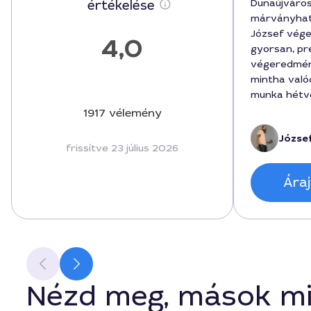
Dunaújváro
értékelése
márványhatá
József vége
4,0
gyorsan, pr
végeredmény
mintha valód
munka hétv
befejezésre
1917 vélemény
időpontban k
József
hosszú távo
frissítve 23 július 2026
összeg kb. 
elégedett v
Áraj
hozzáállásáv
befejezés u
Nézd meg, mások mi