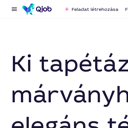
Feladat létrehozása
F
Ki tapétá
márványha
elegáns t