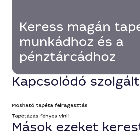
Keress magán tapé
munkádhoz és a
pénztárcádhoz
Kapcsolódó szolgál
Mosható tapéta felragasztás
Tapétázás fényes vinil
Mások ezeket keres