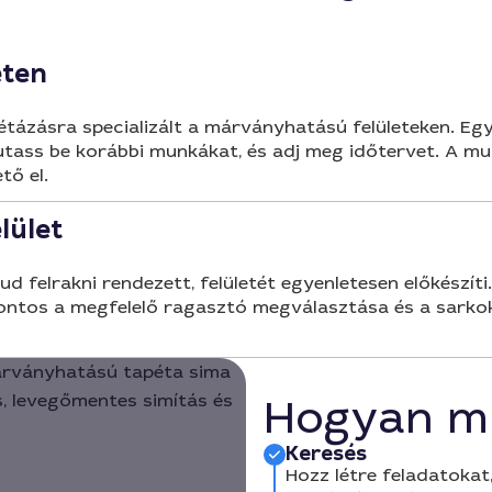
eten
tázásra specializált a márványhatású felületeken. Egys
mutass be korábbi munkákat, és adj meg időtervet. A mu
tő el.
lület
felrakni rendezett, felületét egyenletesen előkészíti. 
Fontos a megfelelő ragasztó megválasztása és a sarkok
Hogyan m
Keresés
Hozz létre feladatokat,