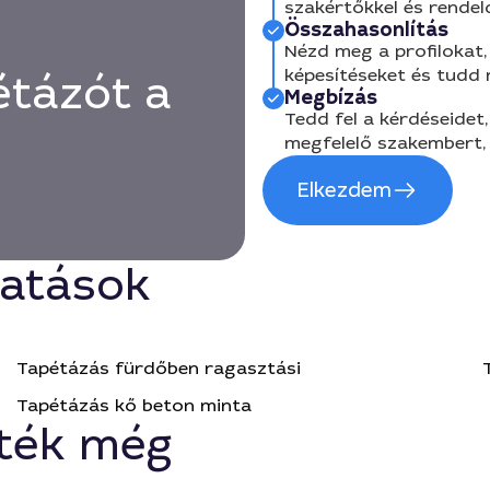
szakértőkkel és rendel
Összahasonlítás
Nézd meg a profilokat, 
képesítéseket és tudd
tázót a
Megbízás
Tedd fel a kérdéseidet,
megfelelő szakembert, 
Elkezdem
tatások
Tapétázás fürdőben ragasztási
Tapétázás kő beton minta
ték még