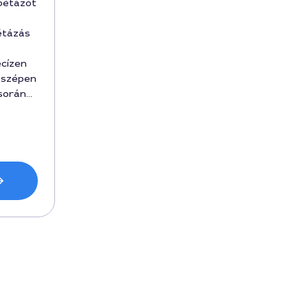
pétázót
étázás
ecízen
 szépen
 során
ka 2
s során
and
, így az
zönöm.
n