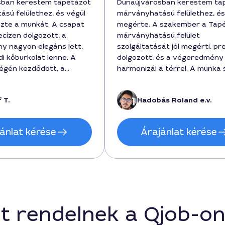
sban kerestem tapétázót
Dunaújvárosban kerestem ta
sú felülethez, és végül
márványhatású felülethez, és
zte a munkát. A csapat
megérte. A szakember a Tap
ecízen dolgozott, a
márványhatású felület
 nagyon elegáns lett,
szolgáltatását jól megérti, pr
i kőburkolat lenne. A
dolgozott, és a végeredmény
égén kezdődött, a
harmonizál a térrel. A munka
 a megbeszélt
35000 forintba került, a mun
erült sor, a költség
napig tartott, és a kivitelezé
 T.
Hadobás Roland e.v.
n megfizethető volt,
érett megoldásokkal bírt. Rol
68000 forint. Nagyon
professzionálisan kommunikált
agyok az oldaltársaság
ütemezés is pontos volt, kös
ánlat kérése
Árajánlat kérése
al és a tisztasággal a
tán.
t rendelnek a Qjob-o