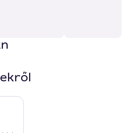
an
ekről