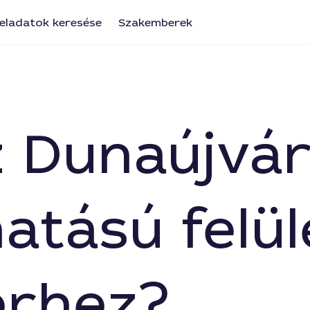
eladatok keresése
Szakemberek
z Dunaújvá
tású felül
érhez?