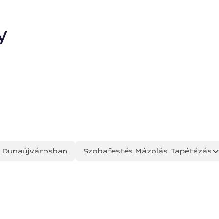
y
ás Dunaújvárosban
Szobafestés Mázolás Tapétázás