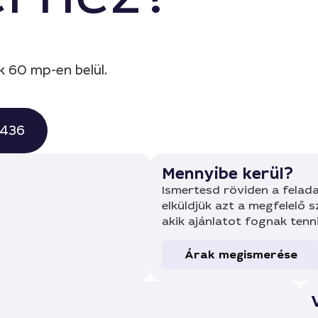
k 60 mp-en belül.
0436
Mennyibe kerül?
Ismertesd röviden a felada
elküldjük azt a megfelelő 
akik ajánlatot fognak tenn
Árak megismerése