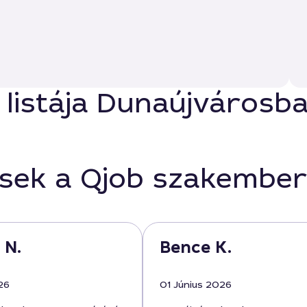
 listája Dunaújvárosb
ések a Qjob szakember
 N.
Bence K.
26
01 Június 2026