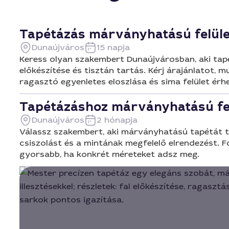
Tapétázás márványhatású felül
Dunaújváros
15 napja
Keress olyan szakembert Dunaújvárosban, aki tapé
előkészítése és tisztán tartás. Kérj árajánlatot, 
ragasztó egyenletes eloszlása és sima felület érhe
Tapétázáshoz márványhatású fe
Dunaújváros
2 hónapja
Válassz szakembert, aki márványhatású tapétát tud 
csiszolást és a mintának megfelelő elrendezést. 
gyorsabb, ha konkrét méreteket adsz meg.