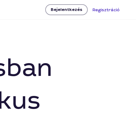
Bejelentkezés
Regisztráció
osban
ikus