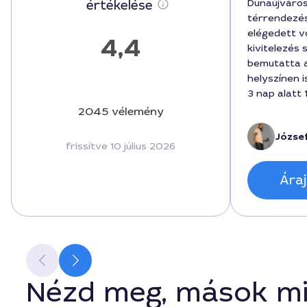
Dunaújváro
értékelése
térrendezés
elégedett v
4,4
kivitelezés
bemutatta a
helyszínen 
3 nap alatt
el, a lakóte
2045 vélemény
újragondolt
József
személyes t
frissítve 10 július 2026
válaszidőt i
karbantartá
Áraj
megosztott
Nézd meg, mások mi