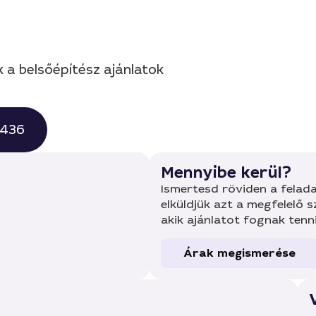
k a belsőépítész ajánlatok
0436
Mennyibe kerül?
Ismertesd röviden a felada
elküldjük azt a megfelelő 
akik ajánlatot fognak tenn
Árak megismerése