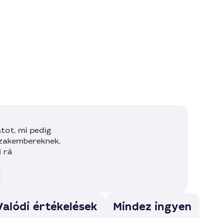
tot, mi pedig
szakembereknek,
i rá
Valódi értékelések
Mindez ingyen