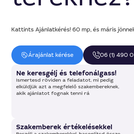
Kattints Ajánlatkérés! 60 mp, és máris jönne
Árajánlat kérése
06 (1) 490 
Ne keresgélj és telefonálgass!
Ismertesd röviden a feladatot, mi pedig
elküldjük azt a megfelelő szakembereknek,
akik ajánlatot fognak tenni rá
Szakemberek értékelésekkel
Beszélj a szakemberekkel, hasonlítsd össze