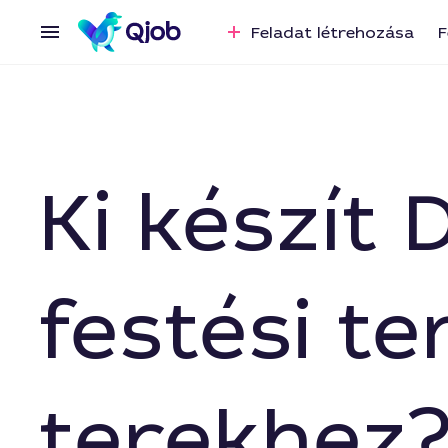
Feladat létrehozása
F
Ki készít
festési t
terekhez