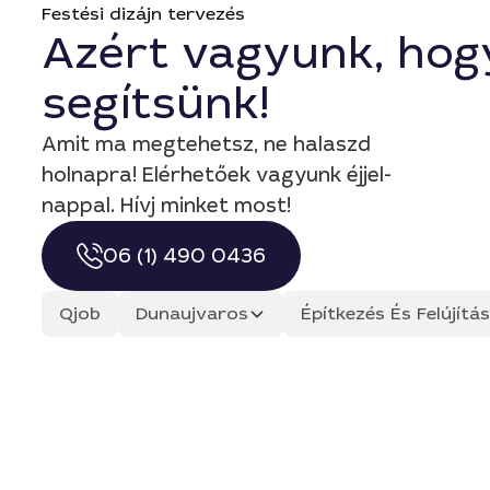
Festési dizájn tervezés
Azért vagyunk, hog
segítsünk!
Amit ma megtehetsz, ne halaszd
holnapra! Elérhetőek vagyunk éjjel-
nappal. Hívj minket most!
06 (1) 490 0436
Qjob
Dunaujvaros
Építkezés És Felújít