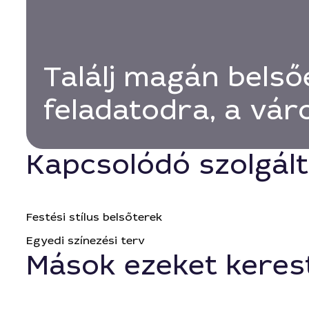
Találj magán belső
feladatodra, a vá
Kapcsolódó szolgál
Festési stílus belsőterek
Egyedi színezési terv
Mások ezeket keres