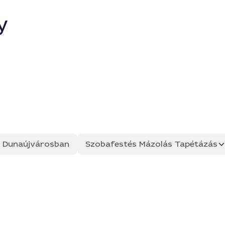
y
ás Dunaújvárosban
Szobafestés Mázolás Tapétázás