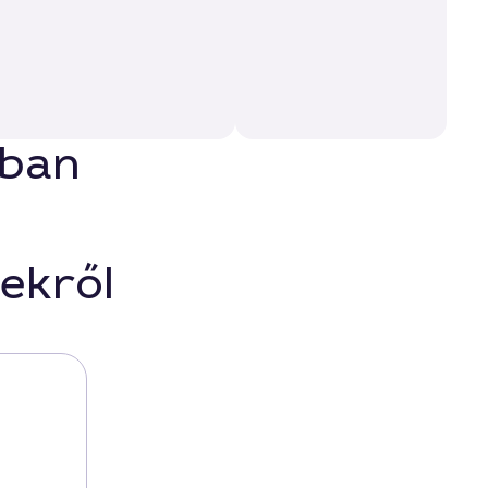
sban
ekről