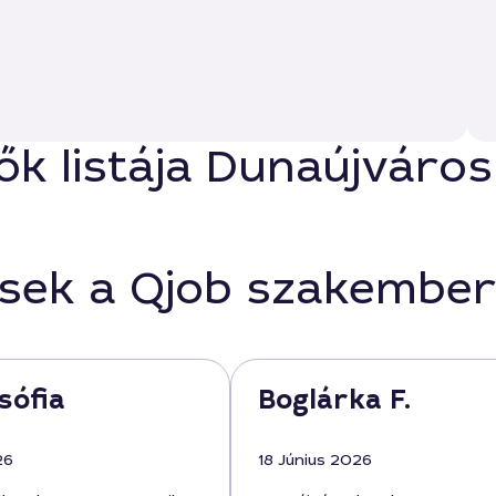
ők listája Dunaújváro
ések a Qjob szakember
sófia
Boglárka F.
26
18 Június 2026