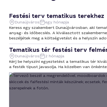
Festési terv tematikus terekhez
Dunaújváros
egy hónapja
Keress egy szakembert Dunaújvárosban, aki temati
anyag- és időbecslés. A kiválasztott szakembern
beszéljétek meg a költségvetést és a helyszín ado
Tematikus tér festési terv felmé
Dunaújváros
2 hónapja
Kérj be helyszíni egyeztetést a tematikus tér kivá
a festék típust javasolja. Ha közelben van önkénte