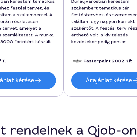
sban kerestem tematikus
Dunaújvárosban kerestem
hez festési tervet, és
szakembert tematikus tér
oltam a szakemberrel. A
festéstervhez, és szerencsé
 során részletesen
találtam egy nagyon korrekt
 tervet, amelyet a
szakértőt. A festési terv rész
is szemléltetett. A munka
érthető volt, a kivitelezés
 18000 forintért készült
kezdetekor pedig pontos
rem stílusát teljesen
időbeosztást adtak, és betar
uk. Értékeltem a
A munka ára 180000 forint kö
 T.
Fasterpaint 2002 Kft
alálkozókat és a gyors
mozgott, a végeredmény pon
s, ráadásul a hosszú távú
olyan lett, amit megbeszéltün
si tanácsokat is
hosszú élettartamú festék ped
ánlat kérése
Árajánlat kérése
a.
áll a tér hangulatához. A kivit
neve Martin volt, akivel a
kommunikáció gördülékeny vol
segített a kiválasztott
színkombinációkban is.
t rendelnek a Qjob-o