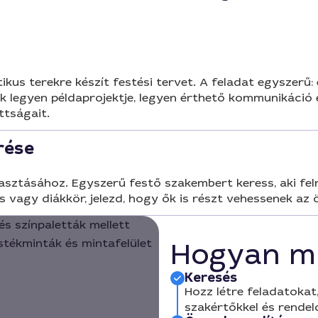
kus terekre készít festési tervet. A feladat egyszerű:
ek legyen példaprojektje, legyen érthető kommunikáci
ttságait.
rése
lasztásához. Egyszerű festő szakembert keress, aki felm
s vagy diákkör, jelezd, hogy ők is részt vehessenek az ö
Hogyan m
Keresés
Hozz létre feladatokat,
szakértőkkel és rendel