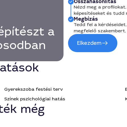
Összahasonlítás
Nézd meg a profilokat, 
képesítéseket és tudd
Megbízás
Tedd fel a kérdéseidet,
építészt a
megfelelő szakembert, 
rosodban
Elkezdem
tatások
Gyerekszoba festési terv
Színek pszichológiai hatás
ték még