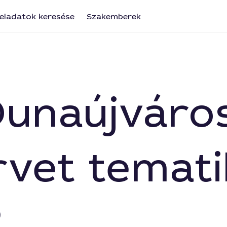
eladatok keresése
Szakemberek
 Dunaújvár
ervet temat
?