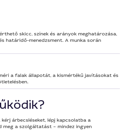
 érthető skicc, színek és arányok meghatározása,
ó és határidő-menedzsment. A munka során
éri a falak állapotát, a kismértékű javításokat és
tletelésben.
űködik?
 kérj árbecsléseket, lépj kapcsolatba a
d meg a szolgáltatást – mindez ingyen