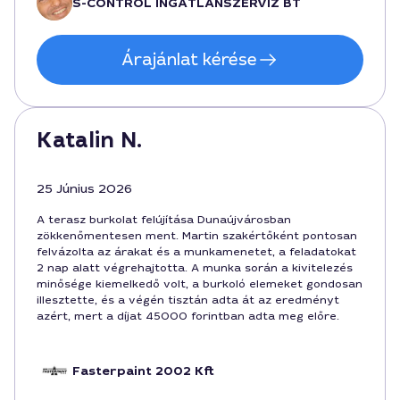
S-CONTROL INGATLANSZERVÍZ BT
Árajánlat kérése
Katalin N.
25 Június 2026
A terasz burkolat felújítása Dunaújvárosban
zökkenőmentesen ment. Martin szakértőként pontosan
felvázolta az árakat és a munkamenetet, a feladatokat
2 nap alatt végrehajtotta. A munka során a kivitelezés
minősége kiemelkedő volt, a burkoló elemeket gondosan
illesztette, és a végén tisztán adta át az eredményt
azért, mert a díjat 45000 forintban adta meg előre.
Fasterpaint 2002 Kft