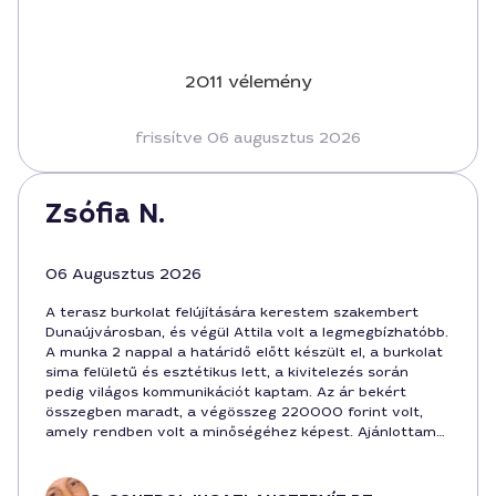
2011 vélemény
frissítve 06 augusztus 2026
Zsófia N.
06 Augusztus 2026
A terasz burkolat felújítására kerestem szakembert
Dunaújvárosban, és végül Attila volt a legmegbízhatóbb.
A munka 2 nappal a határidő előtt készült el, a burkolat
sima felületű és esztétikus lett, a kivitelezés során
pedig világos kommunikációt kaptam. Az ár bekért
összegben maradt, a végösszeg 220000 forint volt,
amely rendben volt a minőségéhez képest. Ajánlottam
másoknak is, akik hasonló feladatra keresnek terasz
burkolat felújítót Dunaújvárosban.