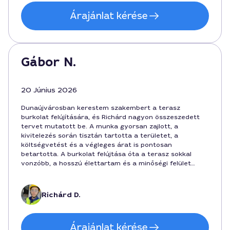
Árajánlat kérése
Gábor N.
20 Június 2026
Dunaújvárosban kerestem szakembert a terasz
burkolat felújítására, és Richárd nagyon összeszedett
tervet mutatott be. A munka gyorsan zajlott, a
kivitelezés során tisztán tartotta a területet, a
költségvetést és a végleges árat is pontosan
betartotta. A burkolat felújtása óta a terasz sokkal
vonzóbb, a hosszú élettartam és a minőségi felület
miatt elégedett vagyok a végeredménnyel. A
felmérésen és a munka megkezdésénél is korrekt áron
dolgozott, a végösszeg 450000 forint körül mozgott.
Richárd D.
Árajánlat kérése