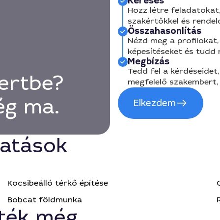
Keresés
Hozz létre feladatokat,
szakértőkkel és rendel
Összahasonlítás
Nézd meg a profilokat, 
képesítéseket és tudd
Megbízás
Tedd fel a kérdéseidet,
kertbe?
megfelelő szakembert, 
még ma.
Elkezdem
tatások
Kocsibeálló térkő építése
Bobcat földmunka
ték még