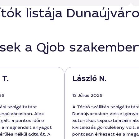
ítók listája Dunaújvár
ések a Qjob szakember
 T.
László N.
26
13 Július 2026
tási szolgáltatást
A Térkő szállítás szolgáltatás
naújvárosban. Alex
Dunaújvárosban vette igényb
gált, a pontos időre
autentikus tapasztalataim ala
s a megrendelt anyagot
kivitelezés gördülékeny volt, 
rülés nélkül adta át. A
pontosan érkezett és a meg