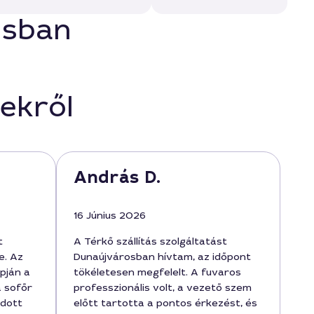
osban
ekről
András D.
16 Június 2026
t
A Térkő szállítás szolgáltatást
e. Az
Dunaújvárosban hívtam, az időpont
pján a
tökéletesen megfelelt. A fuvaros
a sofőr
professzionális volt, a vezető szem
adott
előtt tartotta a pontos érkezést, és