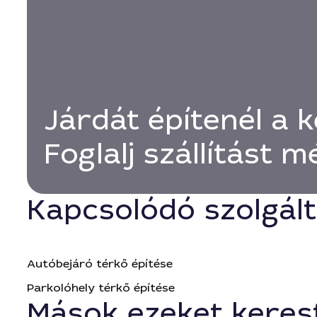
Járdát építenél a 
Foglalj szállítást 
Kapcsolódó szolgál
Autóbejáró térkő építése
Parkolóhely térkő építése
Mások ezeket keres