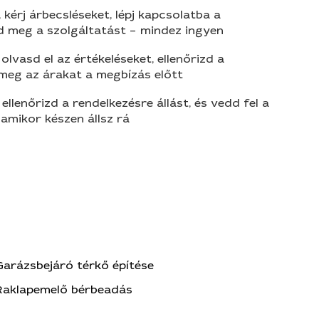
 kérj árbecsléseket, lépj kapcsolatba a
d meg a szolgáltatást – mindez ingyen
olvasd el az értékeléseket, ellenőrizd a
 meg az árakat a megbízás előtt
 ellenőrizd a rendelkezésre állást, és vedd fel a
amikor készen állsz rá
Garázsbejáró térkő építése
Raklapemelő bérbeadás