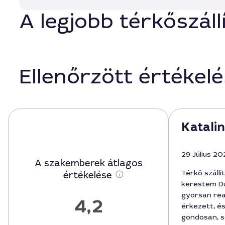
A legjobb térkőszáll
Ellenőrzött értékel
Katalin
29 Július 20
A szakemberek átlagos
Térkő szállí
értékelése
kerestem Du
gyorsan rea
4,2
érkezett, é
gondosan, sé