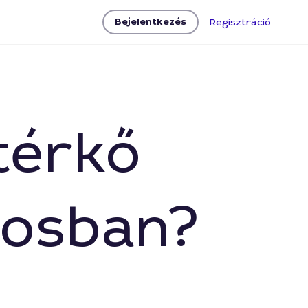
Bejelentkezés
Regisztráció
 térkő
rosban?