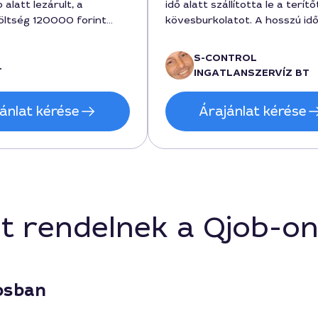
alatt lezárult, a
idő alatt szállította le a terítő
öltség 120000 forint
kövesburkolatot. A hosszú id
ak ötleteket a
ellenére a futamidő tartotta a
is. Az egész folyamat
árat, összeg nettó 210000 fo
S-CONTROL
.
 volt, a kapcsolattartás
körül mozdult. Segítség, bará
INGATLANSZERVÍZ BT
edves és professzionális
kommunikáció, és a termékek
minősége is megfelelő, 3. szí
ánlat kérése
Árajánlat kérése
került kiszállításra a megbesz
napon.
t rendelnek a Qjob-o
osban