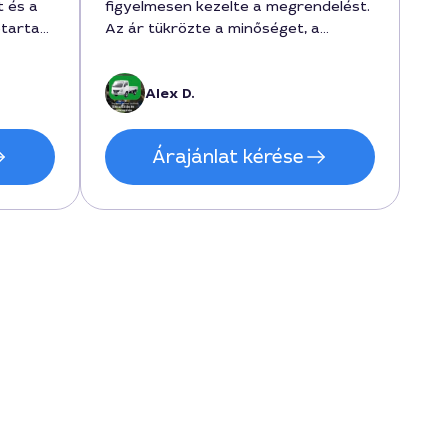
t és a
figyelmesen kezelte a megrendelést.
őtartam
Az ár tükrözte a minőséget, a
 vállalt
szállítás a megadott árban maradt,
rint
és a környezetvédelem sem maradt
Alex D.
tságos
el. Összességében megéri a pénzt, a
cég gyorsan dolgozik, és a
nben
megbízhatóság első osztályú volt.
Árajánlat kérése
élt
Döntöttem, mert Alex volt a futár,
aki a favoritom lett a jövőben is. 2
órán belül hozta a kövek, 3500
forintért.
n