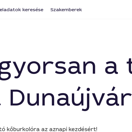
eladatok keresése
Szakemberek
a gyorsan a
át Dunaújvá
ató kőburkolóra az aznapi kezdésért!