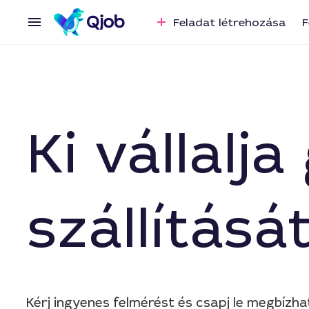
Feladat létrehozása
F
Ki vállalj
szállítás
Kérj ingyenes felmérést és csapj le megbízh