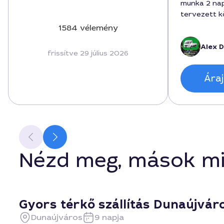
munka 2 nap 
tervezett k
maradt, adt
1584 vélemény
lerakáshoz 
Alex D
gördülékeny
frissítve 29 július 2026
rendkívül k
volt.
Áraj
Nézd meg, mások mi
Gyors térkő szállítás Dunaújvár
Dunaújváros
9 napja