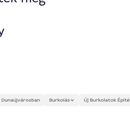
y
ás Dunaújvárosban
Burkolás
Új Burkolatok Építé