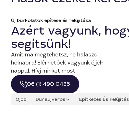
Új burkolatok építése és felújítása
Azért vagyunk, hog
segítsünk!
Amit ma megtehetsz, ne halaszd
holnapra! Elérhetőek vagyunk éjjel-
nappal. Hívj minket most!
06 (1) 490 0436
Qjob
Dunaujvaros
Építkezés És Felújít