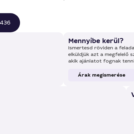
0436
Mennyibe kerül?
Ismertesd röviden a felada
elküldjük azt a megfelelő 
akik ajánlatot fognak tenn
Árak megismerése