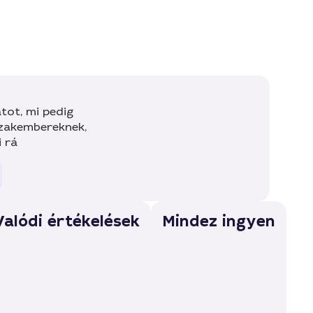
tot, mi pedig
szakembereknek,
i rá
Valódi értékelések
Mindez ingyen