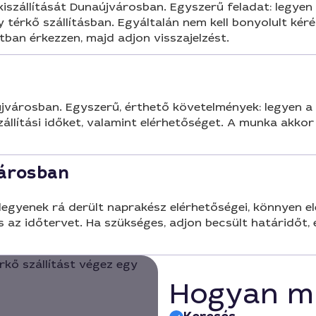
 kiszállítását Dunaújvárosban. Egyszerű feladat: legye
gy térkő szállításban. Egyáltalán nem kell bonyolult k
ban érkezzen, majd adjon visszajelzést.
újvárosban. Egyszerű, érthető követelmények: legyen a 
szállítási időket, valamint elérhetőséget. A munka akkor
városban
k legyenek rá derült naprakész elérhetőségei, könnyen e
az időtervet. Ha szükséges, adjon becsült határidőt, 
Hogyan m